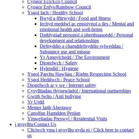
Cyngor Eco/Eco Council
Cyngor Enfys/Rainbow Council
Ysgol Iach / Healthy School
Bwyd a ffitrwydd / Food and fitness
Iechyd meddwl ac emsoiynol a lles / Mental and
emotional health and well-being
Datblygiad personol a pherthnasoedd / Personal
development and relationships
Defnyddio a chamddefnyddio sylweddau /
Substance use and misuse
Yr Amgylchedd / The Environment
Diogelwch / Safety
Hylendid / Hygiene
Ysgol Parchu Hawliau / Rights Respecting School
Ysgol Heddwch / Peace School
Diogelwch ar y we / Internet safety
Cysylltiadau rhyngwladol / International partnerships
Gwrth fwlio / Anti bullying
Yr Urdd
Menter Iaith Abertawe
Canolfan Hamdden Penlan
Ymweliadau Preswyl / Residential Visits
i gysylltu/Contact Us
Cliciwch yma i gysylltu gyda ni / Click here to contact
us