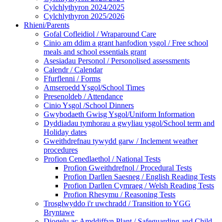
Cylchlythyron 2024/2025
Cylchlythyron 2025/2026
Rhieni/Parents
Gofal Cofleidiol / Wraparound Care
Cinio am ddim a grant hanfodion ysgol / Free school
meals and school essentials grant
Asesiadau Personol / Personolised assessments
Calendr / Calendar
Ffurflenni / Forms
Amseroedd Ysgol/School Times
Presenoldeb / Attendance
Cinio Ysgol /School Dinners
Gwybodaeth Gwisg Ysgol/Uniform Information
Dyddiadau tymhorau a gwyliau ysgol/School term and
Holiday dates
Gweithdrefnau tywydd garw / Inclement weather
procedures
Profion Cenedlaethol / National Tests
Profion Gweithdrefnol / Procedural Tests
Profion Darllen Saesneg / English Reading Tests
Profion Darllen Cymraeg / Welsh Reading Tests
Profion Rhesymu / Reasoning Tests
Trosglwyddo i'r uwchradd / Transition to YGG
Bryntawe
Diogelu ac Amddiffyn Plant / Safeguarding and Child