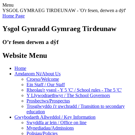
Menu
YSGOL GYMRAEG TIRDEUNAW - 'O'r fesen, derwen a dÿf'
Home Page
Ysgol Gynradd Gymraeg Tirdeunaw
O’r fesen derwen a dŷf
Website Menu
Home
Amdanom Ni/About Us
Croeso/Welcome
Ein Staff / Our Staff
Rheolau'r ysgol - Y 5 'C' / School rules - The 5 'C'
Y Llywodraethwyr / The School Governors
Prosbectws/Prospectus
Trosglwyddo i'r uwchradd / Transition to secondary
education
Gwybodaeth Allweddol / Key Information
Swyddfa ar lein / Office on line
Mynediadau/Admissions
Polisiau/Policies