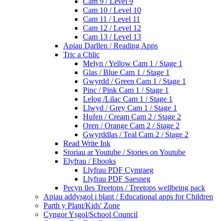
Cam 9 / Level 9
Cam 10 / Level 10
Cam 11 / Level 11
Cam 12 / Level 12
Cam 13 / Level 13
Apiau Darllen / Reading Apps
Tric a Chlic
Melyn / Yellow Cam 1 / Stage 1
Glas / Blue Cam 1 / Stage 1
Gwyrdd / Green Cam 1 / Stage 1
Pinc / Pink Cam 1 / Stage 1
Lelog /Lilac Cam 1 / Stage 1
Llwyd / Grey Cam 1 / Stage 1
Hufen / Cream Cam 2 / Stage 2
Oren / Orange Cam 2 / Stage 2
Gwyrddlas / Teal Cam 2 / Stage 2
Read Write Ink
Storiau ar Youtube / Stories on Youtube
Elyfrau / Ebooks
Llyfrau PDF Cymraeg
Llyfrau PDF Saesneg
Pecyn lles Treetops / Treetops wellbeing pack
Apiau addysgol i blant / Educational apps for Children
Parth y Plant/Kids' Zone
Cyngor Ysgol/School Council