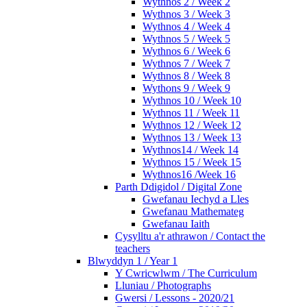
Wythnos 2 / Week 2
Wythnos 3 / Week 3
Wythnos 4 / Week 4
Wythnos 5 / Week 5
Wythnos 6 / Week 6
Wythnos 7 / Week 7
Wythnos 8 / Week 8
Wythons 9 / Week 9
Wythnos 10 / Week 10
Wythnos 11 / Week 11
Wythnos 12 / Week 12
Wythnos 13 / Week 13
Wythnos14 / Week 14
Wythnos 15 / Week 15
Wythnos16 /Week 16
Parth Ddigidol / Digital Zone
Gwefanau Iechyd a Lles
Gwefanau Mathemateg
Gwefanau Iaith
Cysylltu a'r athrawon / Contact the
teachers
Blwyddyn 1 / Year 1
Y Cwricwlwm / The Curriculum
Lluniau / Photographs
Gwersi / Lessons - 2020/21