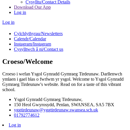
Cysylltu/Contact Details
Download Our App
Log in
Log in
Cylchlythyrau/
Newsletters
Calendr/
Calendar
Instagram/
Instagram
Cysylltwch â ni/
Contact us
Croeso/Welcome
Croeso i wefan Ysgol Gynradd Gymraeg Tirdeunaw. Darllenwch
ymlaen i gael blas o fwrlwm yr ysgol. Welcome to Ysgol Gynradd
Gymraeg Tirdeunaw's website. Read on for a taste of this vibrant
school.
Ysgol Gynradd Gymraeg Tirdeunaw,
150 Heol Gwyrosydd, Penlan, SWANSEA, SA5 7BX
yggtirdeunaw@yggtirdeunaw.swansea.sch.uk
01792774612
Log in