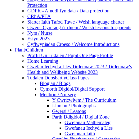
Protection
GDPR - Amddiffyn data / Data protection
CRhA/PTA
Siarter Iaith Tafod Tawe / Welsh language charter
Gwersi Cymraeg i'r rhieni / Welsh lessons for parents
Nyrs / Nurse
Estyn 2023
Cyflwyniadau Croeso / Welcome Introductions
Plant/Children
Proffil Un Tudalen / Pupil One Page Profile
Home Learning
Gwefan Iechyd a Lles Tirdeunaw 2023 / Tirdeunaw's
Health and Wellbeing Website 2023
Tudalen Ddosbarth/Class Pages
Blogiau / Blogs
Cymorth Digidol/Digital Support
Meithrin / Nursery
Y Cwricwlwm / The Curriculum
Lluniau / Photographs
Gwersi / Lessons
Parth Ddigidol / Digital Zone
Gwefanau Mathemateg
Gwefanau Iechyd a Lles
Gwefanau Iaith