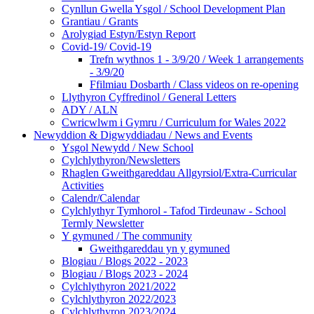
Cynllun Gwella Ysgol / School Development Plan
Grantiau / Grants
Arolygiad Estyn/Estyn Report
Covid-19/ Covid-19
Trefn wythnos 1 - 3/9/20 / Week 1 arrangements
- 3/9/20
Ffilmiau Dosbarth / Class videos on re-opening
Llythyron Cyffredinol / General Letters
ADY / ALN
Cwricwlwm i Gymru / Curriculum for Wales 2022
Newyddion & Digwyddiadau / News and Events
Ysgol Newydd / New School
Cylchlythyron/Newsletters
Rhaglen Gweithgareddau Allgyrsiol/Extra-Curricular
Activities
Calendr/Calendar
Cylchlythyr Tymhorol - Tafod Tirdeunaw - School
Termly Newsletter
Y gymuned / The community
Gweithgareddau yn y gymuned
Blogiau / Blogs 2022 - 2023
Blogiau / Blogs 2023 - 2024
Cylchlythyron 2021/2022
Cylchlythyron 2022/2023
Cylchlythyron 2023/2024