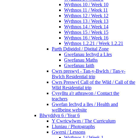
Wythnos 10 / Week 10
Wythnos 11 / Week 11
Wythnos 12 / Week 12
Wythnos 13 / Week 13
Wythnos 14 / Week 14
Wythnos 15 / Week 15
Wythnos 16 / Week 16
Wythnos 1.2.21 / Week 1.2.21
Parth Ddigidol / Digital Zone
Gwefanau Iechyd a Lles
Gwefanau Maths
Gwefanau Iaith
Cwrs preswyl - Tan-y-Bwlch / Tan-y-
Bwlch Residential trip
Cwrs Preswyl Call of the Wild / Call of the
Wild Residential trip
Cysylltu a'r athrawon / Contact the
teachers
Gwefan Iechyd a lles / Health and
wellbeing website
Blwyddyn 6 / Year 6
Y Cwricwlwm / The Curriculum
Lluniau / Photographs
Gwersi / Lessons
Wythnos 1 / Week 1