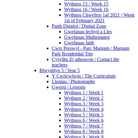
Wythnos 15 / Week 15
Wythnos 16 / Week 16
Wythnos Chwefror 1af 2021 / Week
1st of February 2021
Parth Digidol / Digital Zone
Gwefanau Iechyd a Lles
Gwefanau Mathemateg
Gwefanau Iaith
Cwrs Preswyl - Parc Margam / Margam
Park Residential Trip
Cysylltu â'r athrawon / Contact the
teachers
Blwyddyn 5 / Year 5
Y Cwricwlwm / The Curriculum
Lluniau / Photographs
Gwersi / Lessons
Wythnos 1 / Week 1
Wythnos 2 / Week 2
Wythnos 3 / Week 3
Wythnos 4 / Week 4
Wythnos 5 / Week 5
Wythnos 6 / Week 6
Wythnos 7 / Week 7
Wythnos 8 / Week 8
Wythnos 9 / Week 9