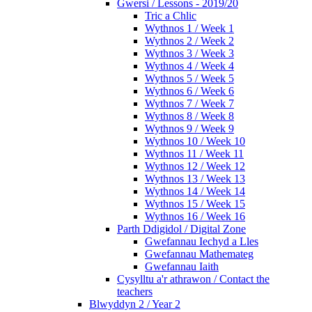
Gwersi / Lessons - 2019/20
Tric a Chlic
Wythnos 1 / Week 1
Wythnos 2 / Week 2
Wythnos 3 / Week 3
Wythnos 4 / Week 4
Wythnos 5 / Week 5
Wythnos 6 / Week 6
Wythnos 7 / Week 7
Wythnos 8 / Week 8
Wythnos 9 / Week 9
Wythnos 10 / Week 10
Wythnos 11 / Week 11
Wythnos 12 / Week 12
Wythnos 13 / Week 13
Wythnos 14 / Week 14
Wythnos 15 / Week 15
Wythnos 16 / Week 16
Parth Ddigidol / Digital Zone
Gwefannau Iechyd a Lles
Gwefannau Mathemateg
Gwefannau Iaith
Cysylltu a'r athrawon / Contact the
teachers
Blwyddyn 2 / Year 2