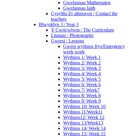
Gwefannau Mathemateg
Gwefannau Iaith
Cysylltu â'r athrawon / Contact the
teachers
Blwyddyn 3 / Year 3
Y Cwricwlwm / The Curriculum
Lluniau / Photographs
Gwersi / Lessons
Gwers wythnos frys/Emergency
week work
Wythnos 1/ Week 1
Wythnos 2/ Week 2
Wythnos 3/ Week 3
Wythnos 4/ Week 4
Wythnos 5/ Week 5
Wythnos 6/ Week 6
Wythnos 7/ Week7
Wythnos 8/ Week 8
Wythnos 9/ Week 9
Wythnos 10/ Week 10
Wythnos 11/Week11
Wythnos12/ Week 12
Wythnos 13/Week13
Wythnos 14/ Week 14
Wythnos 15/ Week 15