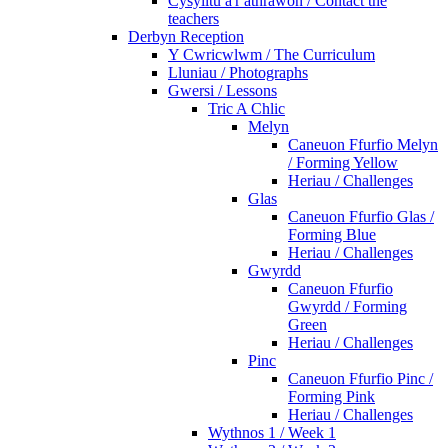
Cysylltu â'r athrawon / Contact the
teachers
Derbyn Reception
Y Cwricwlwm / The Curriculum
Lluniau / Photographs
Gwersi / Lessons
Tric A Chlic
Melyn
Caneuon Ffurfio Melyn
/ Forming Yellow
Heriau / Challenges
Glas
Caneuon Ffurfio Glas /
Forming Blue
Heriau / Challenges
Gwyrdd
Caneuon Ffurfio
Gwyrdd / Forming
Green
Heriau / Challenges
Pinc
Caneuon Ffurfio Pinc /
Forming Pink
Heriau / Challenges
Wythnos 1 / Week 1