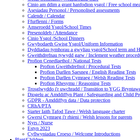
Cinio am ddim a grant hanfodion ysgol / Free school meal
Asesiadau Personol / Personolised assessments
Calendr / Calendar
Ffurflenni / Forms
Amseroedd Ysgol/School Times
Presenoldeb / Attendance
Cinio Ysgol /School Dinners
Gwybodaeth Gwisg Ysgol/Uniform Information
Dyddiadau tymhorau a gwyliau ysgol/School term and H
Gweithdrefnau tywydd garw / Inclement weather proced
Profion Cenedlaethol / National Tests
Profion Gweithdrefnol / Procedural Tests
Profion Darllen Saesneg / English Reading Tests
Profion Darllen Cymraeg / Welsh Reading Tests
Profion Rhesymu / Reasoning Tests
Trosglwyddo i'r uwchradd / Transition to YGG Bryntaw
Diogelu ac Amddiffyn Plant / Safeguarding and Child Pr
GDPR - Amddiffyn data / Data protection
CRhA/PTA
Siarter Iaith Tafod Tawe / Welsh language charter
Gwersi Cymraeg i'r rhieni / Welsh lessons for parents
Nyrs / Nurse
Estyn 2023
Cyflwyniadau Croeso / Welcome Introductions
Plant/Children