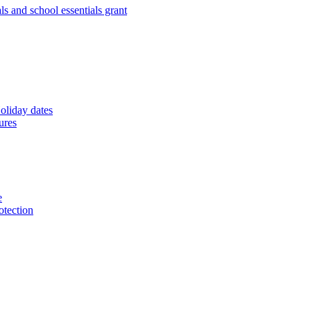
s and school essentials grant
oliday dates
ures
e
otection