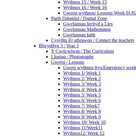
Wythnos 15 / Week 15
Wythnos 16 / Week 16
Gwersi wythnos/ Lessons Week 01/02
Parth Ddigidol / Digital Zone
Gwefannau Iechyd a Lles
Gwefannau Mathemateg
Gwefannau Iaith
Cysylltu â'r athrawon / Contact the teachers
Blwyddyn 3 / Year 3
Y Cwricwlwm / The Curriculum
Lluniau / Photographs
Gwersi / Lessons
Gwers wythnos frys/Emergency wee
Wythnos 1/ Week 1
Wythnos 2/ Week 2
Wythnos 3/ Week 3
Wythnos 4/ Week 4
Wythnos 5/ Week 5
Wythnos 6/ Week 6
Wythnos 7/ Week7
Wythnos 8/ Week 8
Wythnos 9/ Week 9
Wythnos 10/ Week 10
Wythnos 11/Week11
Wythnos12/ Week 12