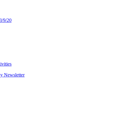
3/9/20
vities
y Newsletter