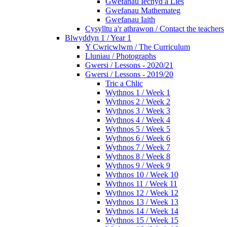
Gwefanau Iechyd a Lles
Gwefanau Mathemateg
Gwefanau Iaith
Cysylltu a'r athrawon / Contact the teachers
Blwyddyn 1 / Year 1
Y Cwricwlwm / The Curriculum
Lluniau / Photographs
Gwersi / Lessons - 2020/21
Gwersi / Lessons - 2019/20
Tric a Chlic
Wythnos 1 / Week 1
Wythnos 2 / Week 2
Wythnos 3 / Week 3
Wythnos 4 / Week 4
Wythnos 5 / Week 5
Wythnos 6 / Week 6
Wythnos 7 / Week 7
Wythnos 8 / Week 8
Wythnos 9 / Week 9
Wythnos 10 / Week 10
Wythnos 11 / Week 11
Wythnos 12 / Week 12
Wythnos 13 / Week 13
Wythnos 14 / Week 14
Wythnos 15 / Week 15