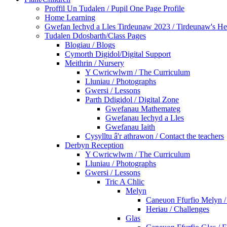
Proffil Un Tudalen / Pupil One Page Profile
Home Learning
Gwefan Iechyd a Lles Tirdeunaw 2023 / Tirdeunaw's He
Tudalen Ddosbarth/Class Pages
Blogiau / Blogs
Cymorth Digidol/Digital Support
Meithrin / Nursery
Y Cwricwlwm / The Curriculum
Lluniau / Photographs
Gwersi / Lessons
Parth Ddigidol / Digital Zone
Gwefanau Mathemateg
Gwefanau Iechyd a Lles
Gwefanau Iaith
Cysylltu â'r athrawon / Contact the teachers
Derbyn Reception
Y Cwricwlwm / The Curriculum
Lluniau / Photographs
Gwersi / Lessons
Tric A Chlic
Melyn
Caneuon Ffurfio Melyn /
Heriau / Challenges
Glas