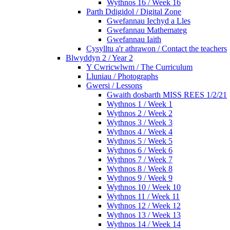
Wythnos 16 / Week 16
Parth Ddigidol / Digital Zone
Gwefannau Iechyd a Lles
Gwefannau Mathemateg
Gwefannau Iaith
Cysylltu a'r athrawon / Contact the teachers
Blwyddyn 2 / Year 2
Y Cwricwlwm / The Curriculum
Lluniau / Photographs
Gwersi / Lessons
Gwaith dosbarth MISS REES 1/2/21
Wythnos 1 / Week 1
Wythnos 2 / Week 2
Wythnos 3 / Week 3
Wythnos 4 / Week 4
Wythnos 5 / Week 5
Wythnos 6 / Week 6
Wythnos 7 / Week 7
Wythnos 8 / Week 8
Wythnos 9 / Week 9
Wythnos 10 / Week 10
Wythnos 11 / Week 11
Wythnos 12 / Week 12
Wythnos 13 / Week 13
Wythnos 14 / Week 14