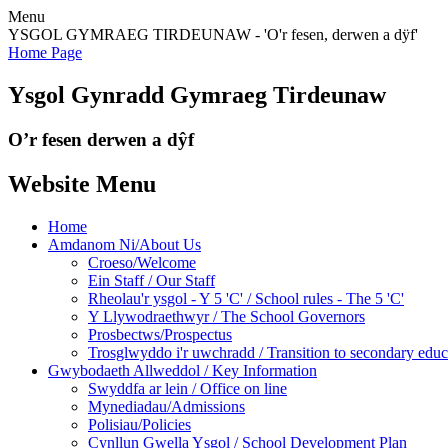
Menu
YSGOL GYMRAEG TIRDEUNAW - 'O'r fesen, derwen a dÿf'
Home Page
Ysgol Gynradd Gymraeg Tirdeunaw
O’r fesen derwen a dŷf
Website Menu
Home
Amdanom Ni/About Us
Croeso/Welcome
Ein Staff / Our Staff
Rheolau'r ysgol - Y 5 'C' / School rules - The 5 'C'
Y Llywodraethwyr / The School Governors
Prosbectws/Prospectus
Trosglwyddo i'r uwchradd / Transition to secondary educ
Gwybodaeth Allweddol / Key Information
Swyddfa ar lein / Office on line
Mynediadau/Admissions
Polisiau/Policies
Cynllun Gwella Ysgol / School Development Plan