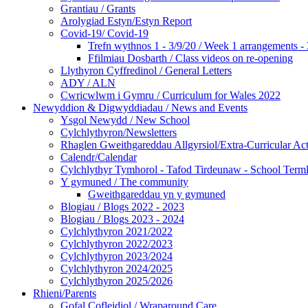
Grantiau / Grants
Arolygiad Estyn/Estyn Report
Covid-19/ Covid-19
Trefn wythnos 1 - 3/9/20 / Week 1 arrangements - 
Ffilmiau Dosbarth / Class videos on re-opening
Llythyron Cyffredinol / General Letters
ADY / ALN
Cwricwlwm i Gymru / Curriculum for Wales 2022
Newyddion & Digwyddiadau / News and Events
Ysgol Newydd / New School
Cylchlythyron/Newsletters
Rhaglen Gweithgareddau Allgyrsiol/Extra-Curricular Acti
Calendr/Calendar
Cylchlythyr Tymhorol - Tafod Tirdeunaw - School Terml
Y gymuned / The community
Gweithgareddau yn y gymuned
Blogiau / Blogs 2022 - 2023
Blogiau / Blogs 2023 - 2024
Cylchlythyron 2021/2022
Cylchlythyron 2022/2023
Cylchlythyron 2023/2024
Cylchlythyron 2024/2025
Cylchlythyron 2025/2026
Rhieni/Parents
Gofal Cofleidiol / Wraparound Care