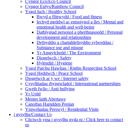
Cyngor Eco/Eco Council
Cyngor Enfys/Rainbow Council
Ysgol Iach / Healthy School
Bwyd a ffitrwydd / Food and fitness
Iechyd meddwl ac emsoiynol a lles / Mental and
emotional health and well-being
Datblygiad personol a pherthnasoedd / Personal
development and relationships
Defnyddio a chamddefnyddio sylweddau /
Substance use and misuse
Yr Amgylchedd / The Environment
Diogelwch / Safety
Hylendid / Hygiene
Ysgol Parchu Hawliau / Rights Respecting School
Ysgol Heddwch / Peace School
Diogelwch ar y we / Internet safety
Cysylltiadau rhyngwladol / International partnerships
Gwrth fwlio / Anti bullying
Yr Urdd
Menter Iaith Abertawe
Canolfan Hamdden Penlan
Ymweliadau Preswyl / Residential Visits
i gysylltu/Contact Us
Cliciwch yma i gysylltu gyda ni / Click here to contact
us