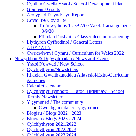
Cynllun Gwella Ysgol / School Development Plan
Grantiau / Grants
Arolygiad Estyn/Estyn Report
Covid-19/ Covid-19
Trefn wythnos 1 - 3/9/20 / Week 1 arrangements
- 3/9/20
Ffilmiau Dosbarth / Class videos on re-opening
Llythyron Cyffredinol / General Letters
ADY / ALN
Cwricwlwm i Gymru / Curriculum for Wales 2022
Newyddion & Digwyddiadau / News and Events
Ysgol Newydd / New School
Cylchlythyron/Newsletters
Rhaglen Gweithgareddau Allgyrsiol/Extra-Curricular
Activities
Calendr/Calendar
Cylchlythyr Tymhorol - Tafod Tirdeunaw - School
Termly Newsletter
Y gymuned / The community
Gweithgareddau yn y gymuned
Blogiau / Blogs 2022 - 2023
Blogiau / Blogs 2023 - 2024
Cylchlythyron 2021/2022
Cylchlythyron 2022/2023
Cylchlythyron 2023/2024