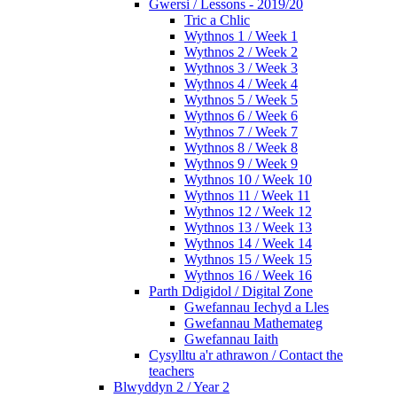
Gwersi / Lessons - 2019/20
Tric a Chlic
Wythnos 1 / Week 1
Wythnos 2 / Week 2
Wythnos 3 / Week 3
Wythnos 4 / Week 4
Wythnos 5 / Week 5
Wythnos 6 / Week 6
Wythnos 7 / Week 7
Wythnos 8 / Week 8
Wythnos 9 / Week 9
Wythnos 10 / Week 10
Wythnos 11 / Week 11
Wythnos 12 / Week 12
Wythnos 13 / Week 13
Wythnos 14 / Week 14
Wythnos 15 / Week 15
Wythnos 16 / Week 16
Parth Ddigidol / Digital Zone
Gwefannau Iechyd a Lles
Gwefannau Mathemateg
Gwefannau Iaith
Cysylltu a'r athrawon / Contact the
teachers
Blwyddyn 2 / Year 2