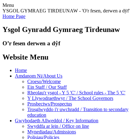
Menu
YSGOL GYMRAEG TIRDEUNAW - 'O'r fesen, derwen a dÿf'
Home Page
Ysgol Gynradd Gymraeg Tirdeunaw
O’r fesen derwen a dŷf
Website Menu
Home
Amdanom Ni/About Us
Croeso/Welcome
Ein Staff / Our Staff
Rheolau'r ysgol - Y 5 'C' / School rules - The 5 'C'
Y Llywodraethwyr / The School Governors
Prosbectws/Prospectus
Trosglwyddo i'r uwchradd / Transition to secondary
education
Gwybodaeth Allweddol / Key Information
Swyddfa ar lein / Office on line
Mynediadau/Admissions
Polisiau/Policies