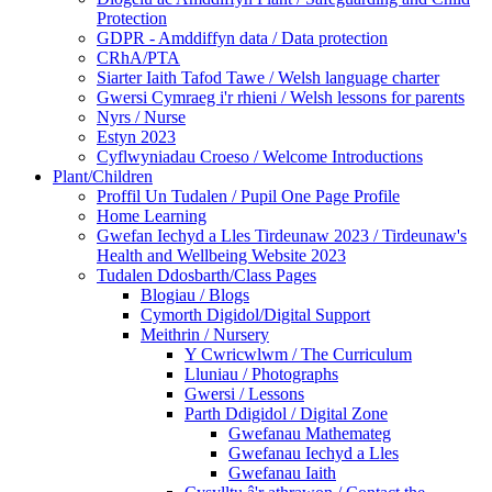
Protection
GDPR - Amddiffyn data / Data protection
CRhA/PTA
Siarter Iaith Tafod Tawe / Welsh language charter
Gwersi Cymraeg i'r rhieni / Welsh lessons for parents
Nyrs / Nurse
Estyn 2023
Cyflwyniadau Croeso / Welcome Introductions
Plant/Children
Proffil Un Tudalen / Pupil One Page Profile
Home Learning
Gwefan Iechyd a Lles Tirdeunaw 2023 / Tirdeunaw's
Health and Wellbeing Website 2023
Tudalen Ddosbarth/Class Pages
Blogiau / Blogs
Cymorth Digidol/Digital Support
Meithrin / Nursery
Y Cwricwlwm / The Curriculum
Lluniau / Photographs
Gwersi / Lessons
Parth Ddigidol / Digital Zone
Gwefanau Mathemateg
Gwefanau Iechyd a Lles
Gwefanau Iaith