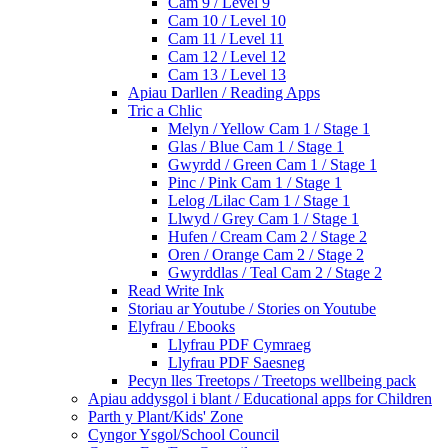
Cam 9 / Level 9
Cam 10 / Level 10
Cam 11 / Level 11
Cam 12 / Level 12
Cam 13 / Level 13
Apiau Darllen / Reading Apps
Tric a Chlic
Melyn / Yellow Cam 1 / Stage 1
Glas / Blue Cam 1 / Stage 1
Gwyrdd / Green Cam 1 / Stage 1
Pinc / Pink Cam 1 / Stage 1
Lelog /Lilac Cam 1 / Stage 1
Llwyd / Grey Cam 1 / Stage 1
Hufen / Cream Cam 2 / Stage 2
Oren / Orange Cam 2 / Stage 2
Gwyrddlas / Teal Cam 2 / Stage 2
Read Write Ink
Storiau ar Youtube / Stories on Youtube
Elyfrau / Ebooks
Llyfrau PDF Cymraeg
Llyfrau PDF Saesneg
Pecyn lles Treetops / Treetops wellbeing pack
Apiau addysgol i blant / Educational apps for Children
Parth y Plant/Kids' Zone
Cyngor Ysgol/School Council