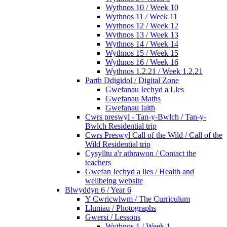
Wythnos 10 / Week 10
Wythnos 11 / Week 11
Wythnos 12 / Week 12
Wythnos 13 / Week 13
Wythnos 14 / Week 14
Wythnos 15 / Week 15
Wythnos 16 / Week 16
Wythnos 1.2.21 / Week 1.2.21
Parth Ddigidol / Digital Zone
Gwefanau Iechyd a Lles
Gwefanau Maths
Gwefanau Iaith
Cwrs preswyl - Tan-y-Bwlch / Tan-y-
Bwlch Residential trip
Cwrs Preswyl Call of the Wild / Call of the
Wild Residential trip
Cysylltu a'r athrawon / Contact the
teachers
Gwefan Iechyd a lles / Health and
wellbeing website
Blwyddyn 6 / Year 6
Y Cwricwlwm / The Curriculum
Lluniau / Photographs
Gwersi / Lessons
Wythnos 1 / Week 1