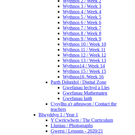
Wythnos 2 / Week 2
Wythnos 3 / Week 3
Wythnos 4 / Week 4
Wythnos 5 / Week 5
Wythnos 6 / Week 6
Wythnos 7 / Week 7
Wythnos 8 / Week 8
Wythons 9 / Week 9
Wythnos 10 / Week 10
Wythnos 11 / Week 11
Wythnos 12 / Week 12
Wythnos 13 / Week 13
Wythnos14 / Week 14
Wythnos 15 / Week 15
Wythnos16 /Week 16
Parth Ddigidol / Digital Zone
Gwefanau Iechyd a Lles
Gwefanau Mathemateg
Gwefanau Iaith
Cysylltu a'r athrawon / Contact the
teachers
Blwyddyn 1 / Year 1
Y Cwricwlwm / The Curriculum
Lluniau / Photographs
Gwersi / Lessons - 2020/21