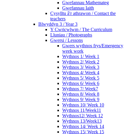
Gwefannau Mathemateg
Gwefannau Iaith
Cysylltu â'r athrawon / Contact the
teachers
Blwyddyn 3 / Year 3
Y Cwricwlwm / The Curriculum
Lluniau / Photographs
Gwersi / Lessons
Gwers wythnos frys/Emergency
week work
Wythnos 1/ Week 1
Wythnos 2/ Week 2
Wythnos 3/ Week 3
Wythnos 4/ Week 4
Wythnos 5/ Week 5
Wythnos 6/ Week 6
Wythnos 7/ Week7
Wythnos 8/ Week 8
Wythnos 9/ Week 9
Wythnos 10/ Week 10
Wythnos 11/Week11
Wythnos12/ Week 12
Wythnos 13/Week13
Wythnos 14/ Week 14
Wythnos 15/ Week 15