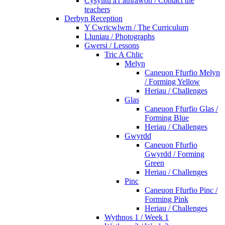
Cysylltu â'r athrawon / Contact the
teachers
Derbyn Reception
Y Cwricwlwm / The Curriculum
Lluniau / Photographs
Gwersi / Lessons
Tric A Chlic
Melyn
Caneuon Ffurfio Melyn
/ Forming Yellow
Heriau / Challenges
Glas
Caneuon Ffurfio Glas /
Forming Blue
Heriau / Challenges
Gwyrdd
Caneuon Ffurfio
Gwyrdd / Forming
Green
Heriau / Challenges
Pinc
Caneuon Ffurfio Pinc /
Forming Pink
Heriau / Challenges
Wythnos 1 / Week 1