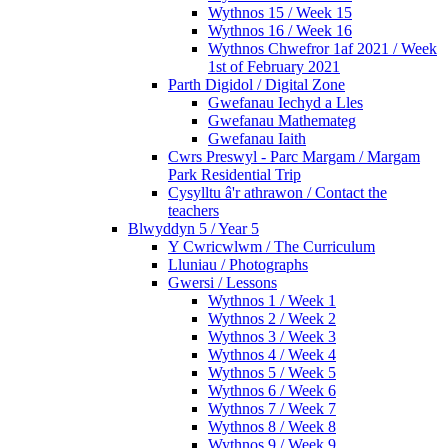
Wythnos 15 / Week 15
Wythnos 16 / Week 16
Wythnos Chwefror 1af 2021 / Week
1st of February 2021
Parth Digidol / Digital Zone
Gwefanau Iechyd a Lles
Gwefanau Mathemateg
Gwefanau Iaith
Cwrs Preswyl - Parc Margam / Margam
Park Residential Trip
Cysylltu â'r athrawon / Contact the
teachers
Blwyddyn 5 / Year 5
Y Cwricwlwm / The Curriculum
Lluniau / Photographs
Gwersi / Lessons
Wythnos 1 / Week 1
Wythnos 2 / Week 2
Wythnos 3 / Week 3
Wythnos 4 / Week 4
Wythnos 5 / Week 5
Wythnos 6 / Week 6
Wythnos 7 / Week 7
Wythnos 8 / Week 8
Wythnos 9 / Week 9