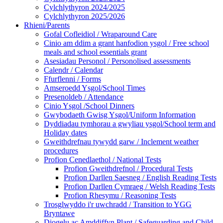
Cylchlythyron 2024/2025
Cylchlythyron 2025/2026
Rhieni/Parents
Gofal Cofleidiol / Wraparound Care
Cinio am ddim a grant hanfodion ysgol / Free school
meals and school essentials grant
Asesiadau Personol / Personolised assessments
Calendr / Calendar
Ffurflenni / Forms
Amseroedd Ysgol/School Times
Presenoldeb / Attendance
Cinio Ysgol /School Dinners
Gwybodaeth Gwisg Ysgol/Uniform Information
Dyddiadau tymhorau a gwyliau ysgol/School term and
Holiday dates
Gweithdrefnau tywydd garw / Inclement weather
procedures
Profion Cenedlaethol / National Tests
Profion Gweithdrefnol / Procedural Tests
Profion Darllen Saesneg / English Reading Tests
Profion Darllen Cymraeg / Welsh Reading Tests
Profion Rhesymu / Reasoning Tests
Trosglwyddo i'r uwchradd / Transition to YGG
Bryntawe
Diogelu ac Amddiffyn Plant / Safeguarding and Child