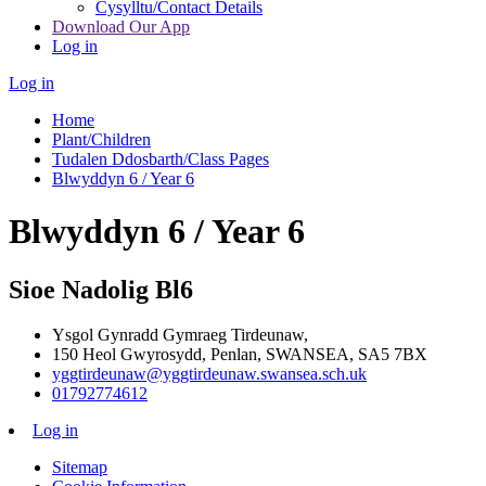
Cysylltu/Contact Details
Download Our App
Log in
Log in
Home
Plant/Children
Tudalen Ddosbarth/Class Pages
Blwyddyn 6 / Year 6
Blwyddyn 6 / Year 6
Sioe Nadolig Bl6
Ysgol Gynradd Gymraeg Tirdeunaw,
150 Heol Gwyrosydd, Penlan, SWANSEA, SA5 7BX
yggtirdeunaw@yggtirdeunaw.swansea.sch.uk
01792774612
Log in
Sitemap