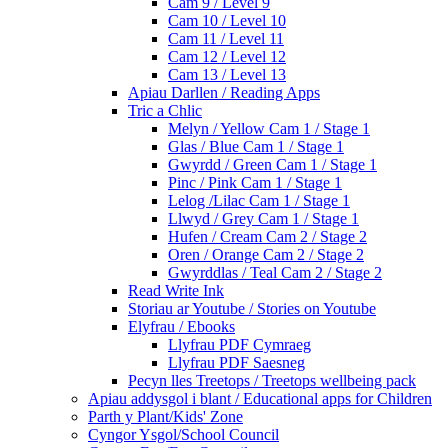
Cam 9 / Level 9
Cam 10 / Level 10
Cam 11 / Level 11
Cam 12 / Level 12
Cam 13 / Level 13
Apiau Darllen / Reading Apps
Tric a Chlic
Melyn / Yellow Cam 1 / Stage 1
Glas / Blue Cam 1 / Stage 1
Gwyrdd / Green Cam 1 / Stage 1
Pinc / Pink Cam 1 / Stage 1
Lelog /Lilac Cam 1 / Stage 1
Llwyd / Grey Cam 1 / Stage 1
Hufen / Cream Cam 2 / Stage 2
Oren / Orange Cam 2 / Stage 2
Gwyrddlas / Teal Cam 2 / Stage 2
Read Write Ink
Storiau ar Youtube / Stories on Youtube
Elyfrau / Ebooks
Llyfrau PDF Cymraeg
Llyfrau PDF Saesneg
Pecyn lles Treetops / Treetops wellbeing pack
Apiau addysgol i blant / Educational apps for Children
Parth y Plant/Kids' Zone
Cyngor Ysgol/School Council