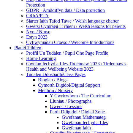
Protection
GDPR - Amddiffyn data / Data protection
CRhA/PTA
Siarter Iaith Tafod Tawe / Welsh language charter
Gwersi Cymraeg i'r rhieni / Welsh lessons for parents
Nyrs / Nurse
Estyn 2023
Cyflwyniadau Croeso / Welcome Introductions
Plant/Children
Proffil Un Tudalen / Pupil One Page Profile
Home Learning
Gwefan Iechyd a Lles Tirdeunaw 2023 / Tirdeunaw's
Health and Wellbeing Website 2023
Tudalen Ddosbarth/Class Pages
Blogiau / Blogs
Cymorth Digidol/Digital Support
Meithrin / Nursery
Y Cwricwlwm / The Curriculum
Lluniau / Photographs
Gwersi / Lessons
Parth Ddigidol / Digital Zone
Gwefanau Mathemateg
Gwefanau Iechyd a Lles
Gwefanau Iaith