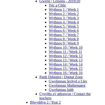
Gwersi / Lessons - 2019/20
Tric a Chlic
Wythnos 1 / Week 1
Wythnos 2 / Week 2
Wythnos 3 / Week 3
Wythnos 4 / Week 4
Wythnos 5 / Week 5
Wythnos 6 / Week 6
Wythnos 7 / Week 7
Wythnos 8 / Week 8
Wythnos 9 / Week 9
Wythnos 10 / Week 10
Wythnos 11 / Week 11
Wythnos 12 / Week 12
Wythnos 13 / Week 13
Wythnos 14 / Week 14
Wythnos 15 / Week 15
Wythnos 16 / Week 16
Parth Ddigidol / Digital Zone
Gwefannau Iechyd a Lles
Gwefannau Mathemateg
Gwefannau Iaith
Cysylltu a'r athrawon / Contact the
teachers
Blwyddyn 2 / Year 2