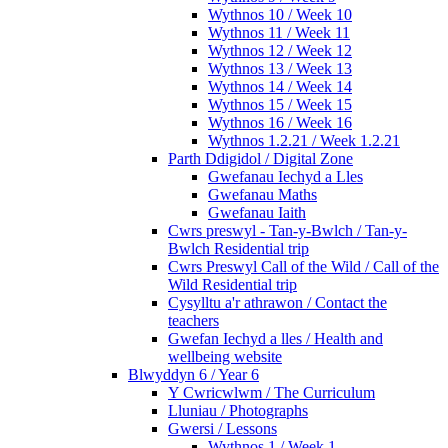
Wythnos 10 / Week 10
Wythnos 11 / Week 11
Wythnos 12 / Week 12
Wythnos 13 / Week 13
Wythnos 14 / Week 14
Wythnos 15 / Week 15
Wythnos 16 / Week 16
Wythnos 1.2.21 / Week 1.2.21
Parth Ddigidol / Digital Zone
Gwefanau Iechyd a Lles
Gwefanau Maths
Gwefanau Iaith
Cwrs preswyl - Tan-y-Bwlch / Tan-y-
Bwlch Residential trip
Cwrs Preswyl Call of the Wild / Call of the
Wild Residential trip
Cysylltu a'r athrawon / Contact the
teachers
Gwefan Iechyd a lles / Health and
wellbeing website
Blwyddyn 6 / Year 6
Y Cwricwlwm / The Curriculum
Lluniau / Photographs
Gwersi / Lessons
Wythnos 1 / Week 1