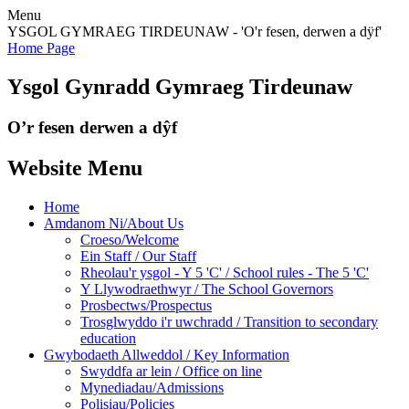
Menu
YSGOL GYMRAEG TIRDEUNAW - 'O'r fesen, derwen a dÿf'
Home Page
Ysgol Gynradd Gymraeg Tirdeunaw
O’r fesen derwen a dŷf
Website Menu
Home
Amdanom Ni/About Us
Croeso/Welcome
Ein Staff / Our Staff
Rheolau'r ysgol - Y 5 'C' / School rules - The 5 'C'
Y Llywodraethwyr / The School Governors
Prosbectws/Prospectus
Trosglwyddo i'r uwchradd / Transition to secondary
education
Gwybodaeth Allweddol / Key Information
Swyddfa ar lein / Office on line
Mynediadau/Admissions
Polisiau/Policies