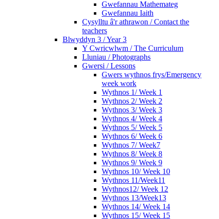
Gwefannau Mathemateg
Gwefannau Iaith
Cysylltu â'r athrawon / Contact the
teachers
Blwyddyn 3 / Year 3
Y Cwricwlwm / The Curriculum
Lluniau / Photographs
Gwersi / Lessons
Gwers wythnos frys/Emergency
week work
Wythnos 1/ Week 1
Wythnos 2/ Week 2
Wythnos 3/ Week 3
Wythnos 4/ Week 4
Wythnos 5/ Week 5
Wythnos 6/ Week 6
Wythnos 7/ Week7
Wythnos 8/ Week 8
Wythnos 9/ Week 9
Wythnos 10/ Week 10
Wythnos 11/Week11
Wythnos12/ Week 12
Wythnos 13/Week13
Wythnos 14/ Week 14
Wythnos 15/ Week 15