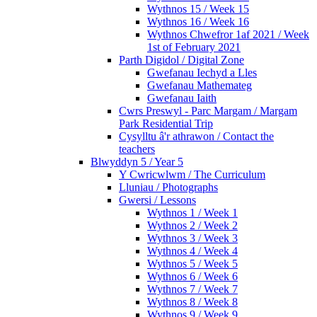
Wythnos 15 / Week 15
Wythnos 16 / Week 16
Wythnos Chwefror 1af 2021 / Week
1st of February 2021
Parth Digidol / Digital Zone
Gwefanau Iechyd a Lles
Gwefanau Mathemateg
Gwefanau Iaith
Cwrs Preswyl - Parc Margam / Margam
Park Residential Trip
Cysylltu â'r athrawon / Contact the
teachers
Blwyddyn 5 / Year 5
Y Cwricwlwm / The Curriculum
Lluniau / Photographs
Gwersi / Lessons
Wythnos 1 / Week 1
Wythnos 2 / Week 2
Wythnos 3 / Week 3
Wythnos 4 / Week 4
Wythnos 5 / Week 5
Wythnos 6 / Week 6
Wythnos 7 / Week 7
Wythnos 8 / Week 8
Wythnos 9 / Week 9