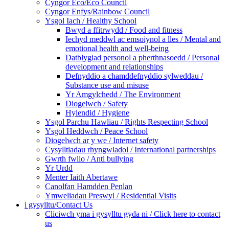
Cyngor Eco/Eco Council
Cyngor Enfys/Rainbow Council
Ysgol Iach / Healthy School
Bwyd a ffitrwydd / Food and fitness
Iechyd meddwl ac emsoiynol a lles / Mental and
emotional health and well-being
Datblygiad personol a pherthnasoedd / Personal
development and relationships
Defnyddio a chamddefnyddio sylweddau /
Substance use and misuse
Yr Amgylchedd / The Environment
Diogelwch / Safety
Hylendid / Hygiene
Ysgol Parchu Hawliau / Rights Respecting School
Ysgol Heddwch / Peace School
Diogelwch ar y we / Internet safety
Cysylltiadau rhyngwladol / International partnerships
Gwrth fwlio / Anti bullying
Yr Urdd
Menter Iaith Abertawe
Canolfan Hamdden Penlan
Ymweliadau Preswyl / Residential Visits
i gysylltu/Contact Us
Cliciwch yma i gysylltu gyda ni / Click here to contact
us