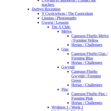
Cysylltu â'r athrawon / Contact the
teachers
Derbyn Reception
Y Cwricwlwm / The Curriculum
Lluniau / Photographs
Gwersi / Lessons
Tric A Chlic
Melyn
Caneuon Ffurfio Melyn
/ Forming Yellow
Heriau / Challenges
Glas
Caneuon Ffurfio Glas /
Forming Blue
Heriau / Challenges
Gwyrdd
Caneuon Ffurfio
Gwyrdd / Forming
Green
Heriau / Challenges
Pinc
Caneuon Ffurfio Pinc /
Forming Pink
Heriau / Challenges
Wythnos 1 / Week 1