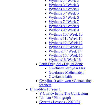
Wythnos 2 / Week 2
Wythnos 3 / Week 3
Wythnos 4 / Week 4
Wythnos 5 / Week 5
Wythnos 6 / Week 6
Wythnos 7 / Week 7
Wythnos 8 / Week 8
Wythons 9 / Week 9
Wythnos 10 / Week 10
Wythnos 11 / Week 11
Wythnos 12 / Week 12
Wythnos 13 / Week 13
Wythnos14 / Week 14
Wythnos 15 / Week 15
Wythnos16 /Week 16
Parth Ddigidol / Digital Zone
Gwefanau Iechyd a Lles
Gwefanau Mathemateg
Gwefanau Iaith
Cysylltu a'r athrawon / Contact the
teachers
Blwyddyn 1 / Year 1
Y Cwricwlwm / The Curriculum
Lluniau / Photographs
Gwersi / Lessons - 2020/21