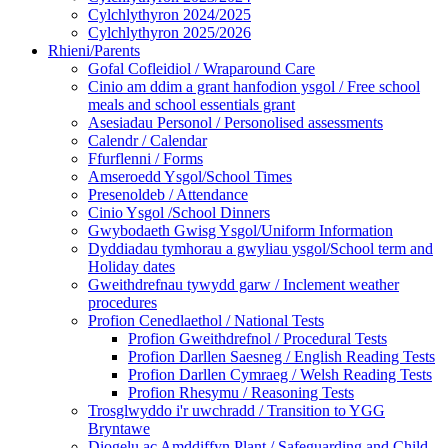
Cylchlythyron 2024/2025
Cylchlythyron 2025/2026
Rhieni/Parents
Gofal Cofleidiol / Wraparound Care
Cinio am ddim a grant hanfodion ysgol / Free school
meals and school essentials grant
Asesiadau Personol / Personolised assessments
Calendr / Calendar
Ffurflenni / Forms
Amseroedd Ysgol/School Times
Presenoldeb / Attendance
Cinio Ysgol /School Dinners
Gwybodaeth Gwisg Ysgol/Uniform Information
Dyddiadau tymhorau a gwyliau ysgol/School term and
Holiday dates
Gweithdrefnau tywydd garw / Inclement weather
procedures
Profion Cenedlaethol / National Tests
Profion Gweithdrefnol / Procedural Tests
Profion Darllen Saesneg / English Reading Tests
Profion Darllen Cymraeg / Welsh Reading Tests
Profion Rhesymu / Reasoning Tests
Trosglwyddo i'r uwchradd / Transition to YGG
Bryntawe
Diogelu ac Amddiffyn Plant / Safeguarding and Child