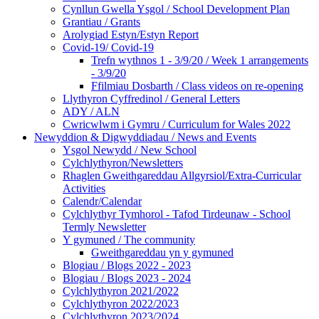
Cynllun Gwella Ysgol / School Development Plan
Grantiau / Grants
Arolygiad Estyn/Estyn Report
Covid-19/ Covid-19
Trefn wythnos 1 - 3/9/20 / Week 1 arrangements
- 3/9/20
Ffilmiau Dosbarth / Class videos on re-opening
Llythyron Cyffredinol / General Letters
ADY / ALN
Cwricwlwm i Gymru / Curriculum for Wales 2022
Newyddion & Digwyddiadau / News and Events
Ysgol Newydd / New School
Cylchlythyron/Newsletters
Rhaglen Gweithgareddau Allgyrsiol/Extra-Curricular
Activities
Calendr/Calendar
Cylchlythyr Tymhorol - Tafod Tirdeunaw - School
Termly Newsletter
Y gymuned / The community
Gweithgareddau yn y gymuned
Blogiau / Blogs 2022 - 2023
Blogiau / Blogs 2023 - 2024
Cylchlythyron 2021/2022
Cylchlythyron 2022/2023
Cylchlythyron 2023/2024