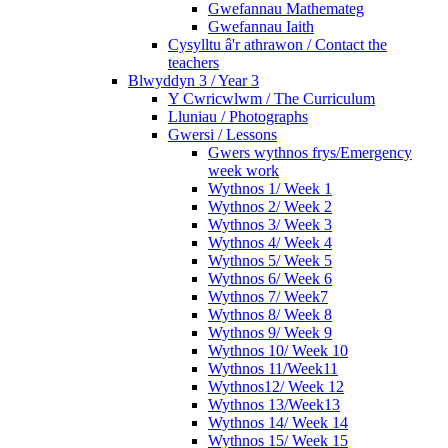
Gwefannau Mathemateg
Gwefannau Iaith
Cysylltu â'r athrawon / Contact the
teachers
Blwyddyn 3 / Year 3
Y Cwricwlwm / The Curriculum
Lluniau / Photographs
Gwersi / Lessons
Gwers wythnos frys/Emergency
week work
Wythnos 1/ Week 1
Wythnos 2/ Week 2
Wythnos 3/ Week 3
Wythnos 4/ Week 4
Wythnos 5/ Week 5
Wythnos 6/ Week 6
Wythnos 7/ Week7
Wythnos 8/ Week 8
Wythnos 9/ Week 9
Wythnos 10/ Week 10
Wythnos 11/Week11
Wythnos12/ Week 12
Wythnos 13/Week13
Wythnos 14/ Week 14
Wythnos 15/ Week 15