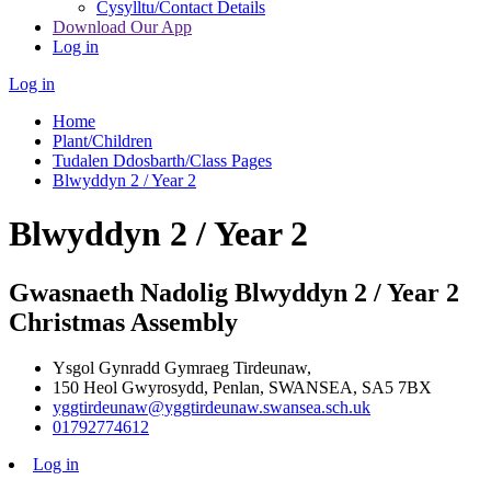
Cysylltu/Contact Details
Download Our App
Log in
Log in
Home
Plant/Children
Tudalen Ddosbarth/Class Pages
Blwyddyn 2 / Year 2
Blwyddyn 2 / Year 2
Gwasnaeth Nadolig Blwyddyn 2 / Year 2
Christmas Assembly
Ysgol Gynradd Gymraeg Tirdeunaw,
150 Heol Gwyrosydd, Penlan, SWANSEA, SA5 7BX
yggtirdeunaw@yggtirdeunaw.swansea.sch.uk
01792774612
Log in