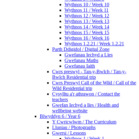
Wythnos 10 / Week 10
Wythnos 11 / Week 11
Wythnos 12 / Week 12
Wythnos 13 / Week 13
Wythnos 14 / Week 14
Wythnos 15 / Week 15
Wythnos 16 / Week 16
Wythnos 1.2.21 / Week 1.2.21
Parth Ddigidol / Digital Zone
Gwefanau Iechyd a Lles
Gwefanau Maths
Gwefanau Iaith
Cwrs preswyl - Tan-y-Bwlch / Tan-y-
Bwlch Residential trip
Cwrs Preswyl Call of the Wild / Call of the
Wild Residential trip
Cysylltu a'r athrawon / Contact the
teachers
Gwefan Iechyd a lles / Health and
wellbeing website
Blwyddyn 6 / Year 6
Y Cwricwlwm / The Curriculum
Lluniau / Photographs
Gwersi / Lessons
Wythnos 1 / Week 1