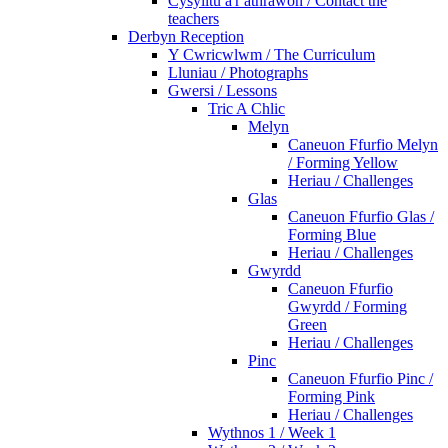
Cysylltu â'r athrawon / Contact the
teachers
Derbyn Reception
Y Cwricwlwm / The Curriculum
Lluniau / Photographs
Gwersi / Lessons
Tric A Chlic
Melyn
Caneuon Ffurfio Melyn
/ Forming Yellow
Heriau / Challenges
Glas
Caneuon Ffurfio Glas /
Forming Blue
Heriau / Challenges
Gwyrdd
Caneuon Ffurfio
Gwyrdd / Forming
Green
Heriau / Challenges
Pinc
Caneuon Ffurfio Pinc /
Forming Pink
Heriau / Challenges
Wythnos 1 / Week 1