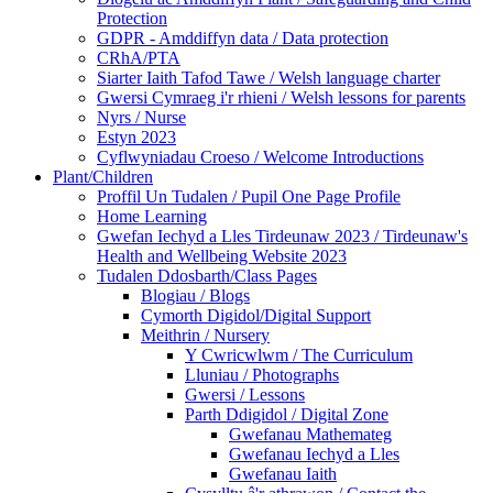
Protection
GDPR - Amddiffyn data / Data protection
CRhA/PTA
Siarter Iaith Tafod Tawe / Welsh language charter
Gwersi Cymraeg i'r rhieni / Welsh lessons for parents
Nyrs / Nurse
Estyn 2023
Cyflwyniadau Croeso / Welcome Introductions
Plant/Children
Proffil Un Tudalen / Pupil One Page Profile
Home Learning
Gwefan Iechyd a Lles Tirdeunaw 2023 / Tirdeunaw's
Health and Wellbeing Website 2023
Tudalen Ddosbarth/Class Pages
Blogiau / Blogs
Cymorth Digidol/Digital Support
Meithrin / Nursery
Y Cwricwlwm / The Curriculum
Lluniau / Photographs
Gwersi / Lessons
Parth Ddigidol / Digital Zone
Gwefanau Mathemateg
Gwefanau Iechyd a Lles
Gwefanau Iaith