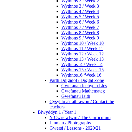
Wythnos 2 / Week 2
Wythnos 3 / Week 3
Wythnos 4 / Week 4
Wythnos 5 / Week 5
Wythnos 6 / Week 6
Wythnos 7 / Week 7
Wythnos 8 / Week 8
Wythons 9 / Week 9
Wythnos 10 / Week 10
Wythnos 11 / Week 11
Wythnos 12 / Week 12
Wythnos 13 / Week 13
Wythnos14 / Week 14
Wythnos 15 / Week 15
Wythnos16 /Week 16
Parth Ddigidol / Digital Zone
Gwefanau Iechyd a Lles
Gwefanau Mathemateg
Gwefanau Iaith
Cysylltu a'r athrawon / Contact the
teachers
Blwyddyn 1 / Year 1
Y Cwricwlwm / The Curriculum
Lluniau / Photographs
Gwersi / Lessons - 2020/21