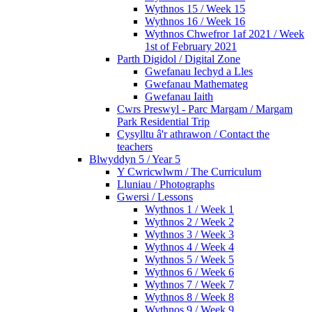
Wythnos 15 / Week 15
Wythnos 16 / Week 16
Wythnos Chwefror 1af 2021 / Week
1st of February 2021
Parth Digidol / Digital Zone
Gwefanau Iechyd a Lles
Gwefanau Mathemateg
Gwefanau Iaith
Cwrs Preswyl - Parc Margam / Margam
Park Residential Trip
Cysylltu â'r athrawon / Contact the
teachers
Blwyddyn 5 / Year 5
Y Cwricwlwm / The Curriculum
Lluniau / Photographs
Gwersi / Lessons
Wythnos 1 / Week 1
Wythnos 2 / Week 2
Wythnos 3 / Week 3
Wythnos 4 / Week 4
Wythnos 5 / Week 5
Wythnos 6 / Week 6
Wythnos 7 / Week 7
Wythnos 8 / Week 8
Wythnos 9 / Week 9