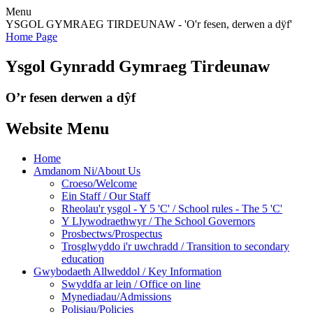
Menu
YSGOL GYMRAEG TIRDEUNAW - 'O'r fesen, derwen a dÿf'
Home Page
Ysgol Gynradd Gymraeg Tirdeunaw
O’r fesen derwen a dŷf
Website Menu
Home
Amdanom Ni/About Us
Croeso/Welcome
Ein Staff / Our Staff
Rheolau'r ysgol - Y 5 'C' / School rules - The 5 'C'
Y Llywodraethwyr / The School Governors
Prosbectws/Prospectus
Trosglwyddo i'r uwchradd / Transition to secondary
education
Gwybodaeth Allweddol / Key Information
Swyddfa ar lein / Office on line
Mynediadau/Admissions
Polisiau/Policies