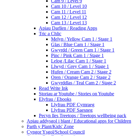
Cam 9 / Level 9
Cam 10 / Level 10
Cam 11 / Level 11
Cam 12 / Level 12
Cam 13 / Level 13
Apiau Darllen / Reading Apps
Tric a Chlic
Melyn / Yellow Cam 1 / Stage 1
Glas / Blue Cam 1 / Stage 1
Gwyrdd / Green Cam 1 / Stage 1
Pinc / Pink Cam 1 / Stage 1
Lelog /Lilac Cam 1 / Stage 1
Llwyd / Grey Cam 1 / Stage 1
Hufen / Cream Cam 2 / Stage 2
Oren / Orange Cam 2 / Stage 2
Gwyrddlas / Teal Cam 2 / Stage 2
Read Write Ink
Storiau ar Youtube / Stories on Youtube
Elyfrau / Ebooks
Llyfrau PDF Cymraeg
Llyfrau PDF Saesneg
Pecyn lles Treetops / Treetops wellbeing pack
Apiau addysgol i blant / Educational apps for Children
Parth y Plant/Kids' Zone
Cyngor Ysgol/School Council