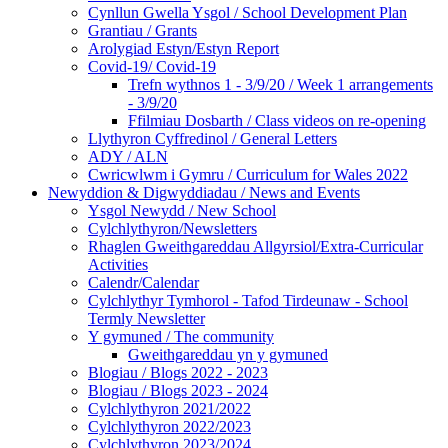
Cynllun Gwella Ysgol / School Development Plan
Grantiau / Grants
Arolygiad Estyn/Estyn Report
Covid-19/ Covid-19
Trefn wythnos 1 - 3/9/20 / Week 1 arrangements
- 3/9/20
Ffilmiau Dosbarth / Class videos on re-opening
Llythyron Cyffredinol / General Letters
ADY / ALN
Cwricwlwm i Gymru / Curriculum for Wales 2022
Newyddion & Digwyddiadau / News and Events
Ysgol Newydd / New School
Cylchlythyron/Newsletters
Rhaglen Gweithgareddau Allgyrsiol/Extra-Curricular
Activities
Calendr/Calendar
Cylchlythyr Tymhorol - Tafod Tirdeunaw - School
Termly Newsletter
Y gymuned / The community
Gweithgareddau yn y gymuned
Blogiau / Blogs 2022 - 2023
Blogiau / Blogs 2023 - 2024
Cylchlythyron 2021/2022
Cylchlythyron 2022/2023
Cylchlythyron 2023/2024