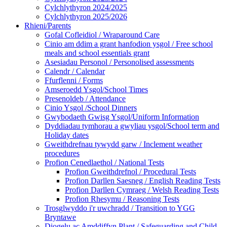
Cylchlythyron 2024/2025
Cylchlythyron 2025/2026
Rhieni/Parents
Gofal Cofleidiol / Wraparound Care
Cinio am ddim a grant hanfodion ysgol / Free school
meals and school essentials grant
Asesiadau Personol / Personolised assessments
Calendr / Calendar
Ffurflenni / Forms
Amseroedd Ysgol/School Times
Presenoldeb / Attendance
Cinio Ysgol /School Dinners
Gwybodaeth Gwisg Ysgol/Uniform Information
Dyddiadau tymhorau a gwyliau ysgol/School term and
Holiday dates
Gweithdrefnau tywydd garw / Inclement weather
procedures
Profion Cenedlaethol / National Tests
Profion Gweithdrefnol / Procedural Tests
Profion Darllen Saesneg / English Reading Tests
Profion Darllen Cymraeg / Welsh Reading Tests
Profion Rhesymu / Reasoning Tests
Trosglwyddo i'r uwchradd / Transition to YGG
Bryntawe
Diogelu ac Amddiffyn Plant / Safeguarding and Child