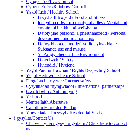
Cyngor Eco/Eco Council
Cyngor Enfys/Rainbow Council
Ysgol Iach / Healthy School
Bwyd a ffitrwydd / Food and fitness
Iechyd meddwl ac emsoiynol a lles / Mental and
emotional health and well-being
Datblygiad personol a pherthnasoedd / Personal
development and relationships
Defnyddio a chamddefnyddio sylweddau /
Substance use and misuse
Yr Amgylchedd / The Environment
Diogelwch / Safety
Hylendid / Hygiene
Ysgol Parchu Hawliau / Rights Respecting School
Ysgol Heddwch / Peace School
Diogelwch ar y we / Internet safety
Cysylltiadau rhyngwladol / International partnerships
Gwrth fwlio / Anti bullying
Yr Urdd
Menter Iaith Abertawe
Canolfan Hamdden Penlan
Ymweliadau Preswyl / Residential Visits
i gysylltu/Contact Us
Cliciwch yma i gysylltu gyda ni / Click here to contact
us