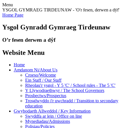
Menu
YSGOL GYMRAEG TIRDEUNAW - 'O'r fesen, derwen a dÿf'
Home Page
Ysgol Gynradd Gymraeg Tirdeunaw
O’r fesen derwen a dŷf
Website Menu
Home
Amdanom Ni/About Us
Croeso/Welcome
Ein Staff / Our Staff
Rheolau'r ysgol - Y 5 'C' / School rules - The 5 'C'
Y Llywodraethwyr / The School Governors
Prosbectws/Prospectus
Trosglwyddo i'r uwchradd / Transition to secondary
education
Gwybodaeth Allweddol / Key Information
Swyddfa ar lein / Office on line
Mynediadau/Admissions
Polisiau/Policies