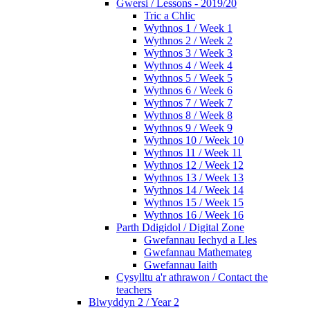
Gwersi / Lessons - 2019/20
Tric a Chlic
Wythnos 1 / Week 1
Wythnos 2 / Week 2
Wythnos 3 / Week 3
Wythnos 4 / Week 4
Wythnos 5 / Week 5
Wythnos 6 / Week 6
Wythnos 7 / Week 7
Wythnos 8 / Week 8
Wythnos 9 / Week 9
Wythnos 10 / Week 10
Wythnos 11 / Week 11
Wythnos 12 / Week 12
Wythnos 13 / Week 13
Wythnos 14 / Week 14
Wythnos 15 / Week 15
Wythnos 16 / Week 16
Parth Ddigidol / Digital Zone
Gwefannau Iechyd a Lles
Gwefannau Mathemateg
Gwefannau Iaith
Cysylltu a'r athrawon / Contact the
teachers
Blwyddyn 2 / Year 2