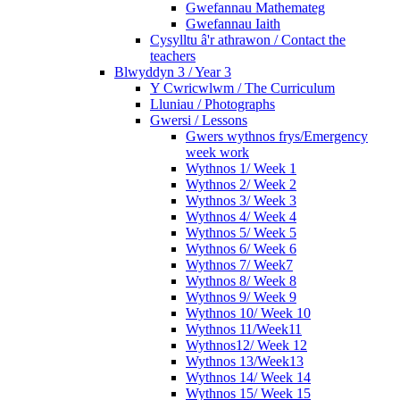
Gwefannau Mathemateg
Gwefannau Iaith
Cysylltu â'r athrawon / Contact the
teachers
Blwyddyn 3 / Year 3
Y Cwricwlwm / The Curriculum
Lluniau / Photographs
Gwersi / Lessons
Gwers wythnos frys/Emergency
week work
Wythnos 1/ Week 1
Wythnos 2/ Week 2
Wythnos 3/ Week 3
Wythnos 4/ Week 4
Wythnos 5/ Week 5
Wythnos 6/ Week 6
Wythnos 7/ Week7
Wythnos 8/ Week 8
Wythnos 9/ Week 9
Wythnos 10/ Week 10
Wythnos 11/Week11
Wythnos12/ Week 12
Wythnos 13/Week13
Wythnos 14/ Week 14
Wythnos 15/ Week 15