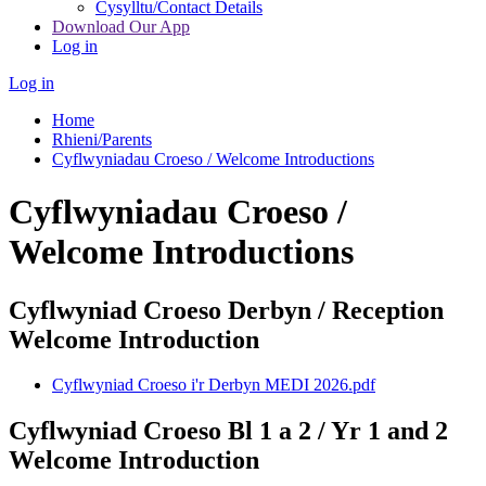
Cysylltu/Contact Details
Download Our App
Log in
Log in
Home
Rhieni/Parents
Cyflwyniadau Croeso / Welcome Introductions
Cyflwyniadau Croeso /
Welcome Introductions
Cyflwyniad Croeso Derbyn / Reception
Welcome Introduction
Cyflwyniad Croeso i'r Derbyn MEDI 2026.pdf
Cyflwyniad Croeso Bl 1 a 2 / Yr 1 and 2
Welcome Introduction