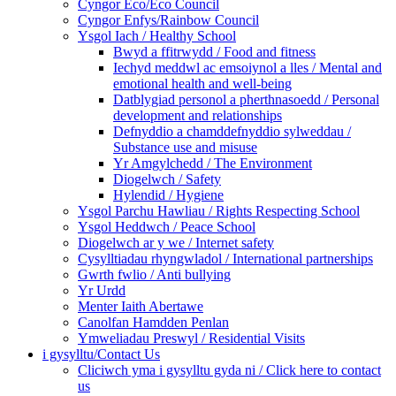
Cyngor Eco/Eco Council
Cyngor Enfys/Rainbow Council
Ysgol Iach / Healthy School
Bwyd a ffitrwydd / Food and fitness
Iechyd meddwl ac emsoiynol a lles / Mental and
emotional health and well-being
Datblygiad personol a pherthnasoedd / Personal
development and relationships
Defnyddio a chamddefnyddio sylweddau /
Substance use and misuse
Yr Amgylchedd / The Environment
Diogelwch / Safety
Hylendid / Hygiene
Ysgol Parchu Hawliau / Rights Respecting School
Ysgol Heddwch / Peace School
Diogelwch ar y we / Internet safety
Cysylltiadau rhyngwladol / International partnerships
Gwrth fwlio / Anti bullying
Yr Urdd
Menter Iaith Abertawe
Canolfan Hamdden Penlan
Ymweliadau Preswyl / Residential Visits
i gysylltu/Contact Us
Cliciwch yma i gysylltu gyda ni / Click here to contact
us