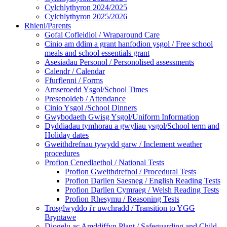
Cylchlythyron 2024/2025
Cylchlythyron 2025/2026
Rhieni/Parents
Gofal Cofleidiol / Wraparound Care
Cinio am ddim a grant hanfodion ysgol / Free school
meals and school essentials grant
Asesiadau Personol / Personolised assessments
Calendr / Calendar
Ffurflenni / Forms
Amseroedd Ysgol/School Times
Presenoldeb / Attendance
Cinio Ysgol /School Dinners
Gwybodaeth Gwisg Ysgol/Uniform Information
Dyddiadau tymhorau a gwyliau ysgol/School term and
Holiday dates
Gweithdrefnau tywydd garw / Inclement weather
procedures
Profion Cenedlaethol / National Tests
Profion Gweithdrefnol / Procedural Tests
Profion Darllen Saesneg / English Reading Tests
Profion Darllen Cymraeg / Welsh Reading Tests
Profion Rhesymu / Reasoning Tests
Trosglwyddo i'r uwchradd / Transition to YGG
Bryntawe
Diogelu ac Amddiffyn Plant / Safeguarding and Child