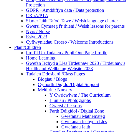
Protection
GDPR - Amddiffyn data / Data protection
CRhA/PTA
Siarter Iaith Tafod Tawe / Welsh language charter
Gwersi Cymraeg i'r rhieni / Welsh lessons for parents
Nyrs / Nurse
Estyn 2023
Cyflwyniadau Croeso / Welcome Introductions
Plant/Children
Proffil Un Tudalen / Pupil One Page Profile
Home Learning
Gwefan Iechyd a Lles Tirdeunaw 2023 / Tirdeunaw's
Health and Wellbeing Website 2023
Tudalen Ddosbarth/Class Pages
Blogiau / Blogs
Cymorth Digidol/Digital Support
Meithrin / Nursery
Y Cwricwlwm / The Curriculum
Lluniau / Photographs
Gwersi / Lessons
Parth Ddigidol / Digital Zone
Gwefanau Mathemateg
Gwefanau Iechyd a Lles
Gwefanau Iaith