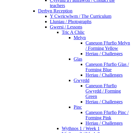
Cysylltu â'r athrawon / Contact the
teachers
Derbyn Reception
Y Cwricwlwm / The Curriculum
Lluniau / Photographs
Gwersi / Lessons
Tric A Chlic
Melyn
Caneuon Ffurfio Melyn
/ Forming Yellow
Heriau / Challenges
Glas
Caneuon Ffurfio Glas /
Forming Blue
Heriau / Challenges
Gwyrdd
Caneuon Ffurfio
Gwyrdd / Forming
Green
Heriau / Challenges
Pinc
Caneuon Ffurfio Pinc /
Forming Pink
Heriau / Challenges
Wythnos 1 / Week 1