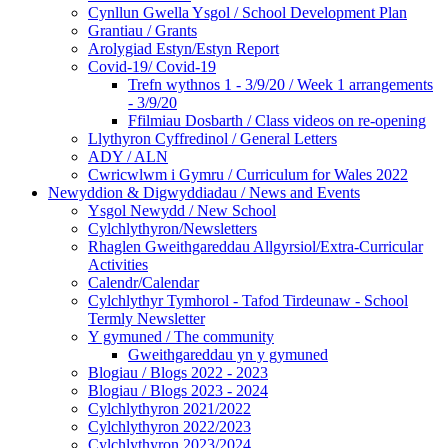
Cynllun Gwella Ysgol / School Development Plan
Grantiau / Grants
Arolygiad Estyn/Estyn Report
Covid-19/ Covid-19
Trefn wythnos 1 - 3/9/20 / Week 1 arrangements
- 3/9/20
Ffilmiau Dosbarth / Class videos on re-opening
Llythyron Cyffredinol / General Letters
ADY / ALN
Cwricwlwm i Gymru / Curriculum for Wales 2022
Newyddion & Digwyddiadau / News and Events
Ysgol Newydd / New School
Cylchlythyron/Newsletters
Rhaglen Gweithgareddau Allgyrsiol/Extra-Curricular
Activities
Calendr/Calendar
Cylchlythyr Tymhorol - Tafod Tirdeunaw - School
Termly Newsletter
Y gymuned / The community
Gweithgareddau yn y gymuned
Blogiau / Blogs 2022 - 2023
Blogiau / Blogs 2023 - 2024
Cylchlythyron 2021/2022
Cylchlythyron 2022/2023
Cylchlythyron 2023/2024