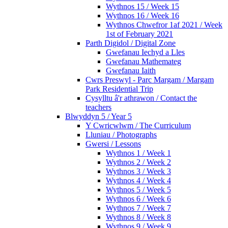
Wythnos 15 / Week 15
Wythnos 16 / Week 16
Wythnos Chwefror 1af 2021 / Week
1st of February 2021
Parth Digidol / Digital Zone
Gwefanau Iechyd a Lles
Gwefanau Mathemateg
Gwefanau Iaith
Cwrs Preswyl - Parc Margam / Margam
Park Residential Trip
Cysylltu â'r athrawon / Contact the
teachers
Blwyddyn 5 / Year 5
Y Cwricwlwm / The Curriculum
Lluniau / Photographs
Gwersi / Lessons
Wythnos 1 / Week 1
Wythnos 2 / Week 2
Wythnos 3 / Week 3
Wythnos 4 / Week 4
Wythnos 5 / Week 5
Wythnos 6 / Week 6
Wythnos 7 / Week 7
Wythnos 8 / Week 8
Wythnos 9 / Week 9