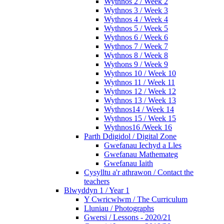
Wythnos 2 / Week 2
Wythnos 3 / Week 3
Wythnos 4 / Week 4
Wythnos 5 / Week 5
Wythnos 6 / Week 6
Wythnos 7 / Week 7
Wythnos 8 / Week 8
Wythons 9 / Week 9
Wythnos 10 / Week 10
Wythnos 11 / Week 11
Wythnos 12 / Week 12
Wythnos 13 / Week 13
Wythnos14 / Week 14
Wythnos 15 / Week 15
Wythnos16 /Week 16
Parth Ddigidol / Digital Zone
Gwefanau Iechyd a Lles
Gwefanau Mathemateg
Gwefanau Iaith
Cysylltu a'r athrawon / Contact the
teachers
Blwyddyn 1 / Year 1
Y Cwricwlwm / The Curriculum
Lluniau / Photographs
Gwersi / Lessons - 2020/21