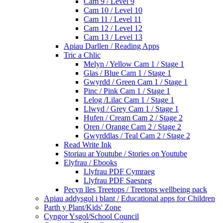
Cam 9 / Level 9
Cam 10 / Level 10
Cam 11 / Level 11
Cam 12 / Level 12
Cam 13 / Level 13
Apiau Darllen / Reading Apps
Tric a Chlic
Melyn / Yellow Cam 1 / Stage 1
Glas / Blue Cam 1 / Stage 1
Gwyrdd / Green Cam 1 / Stage 1
Pinc / Pink Cam 1 / Stage 1
Lelog /Lilac Cam 1 / Stage 1
Llwyd / Grey Cam 1 / Stage 1
Hufen / Cream Cam 2 / Stage 2
Oren / Orange Cam 2 / Stage 2
Gwyrddlas / Teal Cam 2 / Stage 2
Read Write Ink
Storiau ar Youtube / Stories on Youtube
Elyfrau / Ebooks
Llyfrau PDF Cymraeg
Llyfrau PDF Saesneg
Pecyn lles Treetops / Treetops wellbeing pack
Apiau addysgol i blant / Educational apps for Children
Parth y Plant/Kids' Zone
Cyngor Ysgol/School Council