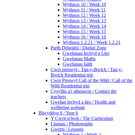
Wythnos 10 / Week 10
Wythnos 11 / Week 11
Wythnos 12 / Week 12
Wythnos 13 / Week 13
Wythnos 14 / Week 14
Wythnos 15 / Week 15
Wythnos 16 / Week 16
Wythnos 1.2.21 / Week 1.2.21
Parth Ddigidol / Digital Zone
Gwefanau Iechyd a Lles
Gwefanau Maths
Gwefanau Iaith
Cwrs preswyl - Tan-y-Bwlch / Tan-y-
Bwlch Residential trip
Cwrs Preswyl Call of the Wild / Call of the
Wild Residential trip
Cysylltu a'r athrawon / Contact the
teachers
Gwefan Iechyd a lles / Health and
wellbeing website
Blwyddyn 6 / Year 6
Y Cwricwlwm / The Curriculum
Lluniau / Photographs
Gwersi / Lessons
Wythnos 1 / Week 1