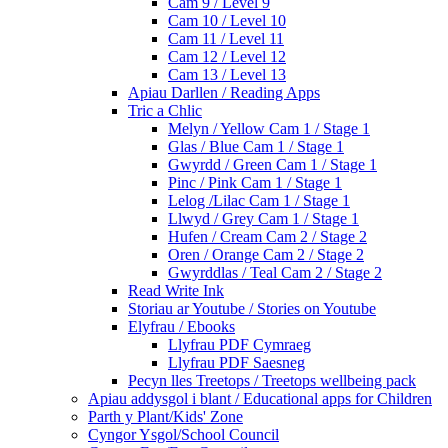
Cam 9 / Level 9
Cam 10 / Level 10
Cam 11 / Level 11
Cam 12 / Level 12
Cam 13 / Level 13
Apiau Darllen / Reading Apps
Tric a Chlic
Melyn / Yellow Cam 1 / Stage 1
Glas / Blue Cam 1 / Stage 1
Gwyrdd / Green Cam 1 / Stage 1
Pinc / Pink Cam 1 / Stage 1
Lelog /Lilac Cam 1 / Stage 1
Llwyd / Grey Cam 1 / Stage 1
Hufen / Cream Cam 2 / Stage 2
Oren / Orange Cam 2 / Stage 2
Gwyrddlas / Teal Cam 2 / Stage 2
Read Write Ink
Storiau ar Youtube / Stories on Youtube
Elyfrau / Ebooks
Llyfrau PDF Cymraeg
Llyfrau PDF Saesneg
Pecyn lles Treetops / Treetops wellbeing pack
Apiau addysgol i blant / Educational apps for Children
Parth y Plant/Kids' Zone
Cyngor Ysgol/School Council