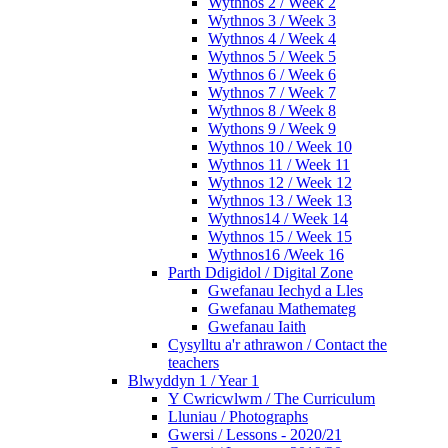
Wythnos 2 / Week 2
Wythnos 3 / Week 3
Wythnos 4 / Week 4
Wythnos 5 / Week 5
Wythnos 6 / Week 6
Wythnos 7 / Week 7
Wythnos 8 / Week 8
Wythons 9 / Week 9
Wythnos 10 / Week 10
Wythnos 11 / Week 11
Wythnos 12 / Week 12
Wythnos 13 / Week 13
Wythnos14 / Week 14
Wythnos 15 / Week 15
Wythnos16 /Week 16
Parth Ddigidol / Digital Zone
Gwefanau Iechyd a Lles
Gwefanau Mathemateg
Gwefanau Iaith
Cysylltu a'r athrawon / Contact the
teachers
Blwyddyn 1 / Year 1
Y Cwricwlwm / The Curriculum
Lluniau / Photographs
Gwersi / Lessons - 2020/21