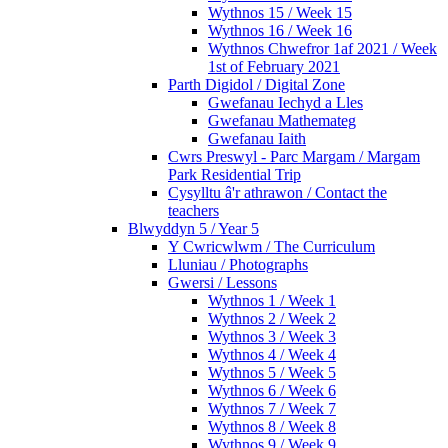
Wythnos 15 / Week 15
Wythnos 16 / Week 16
Wythnos Chwefror 1af 2021 / Week
1st of February 2021
Parth Digidol / Digital Zone
Gwefanau Iechyd a Lles
Gwefanau Mathemateg
Gwefanau Iaith
Cwrs Preswyl - Parc Margam / Margam
Park Residential Trip
Cysylltu â'r athrawon / Contact the
teachers
Blwyddyn 5 / Year 5
Y Cwricwlwm / The Curriculum
Lluniau / Photographs
Gwersi / Lessons
Wythnos 1 / Week 1
Wythnos 2 / Week 2
Wythnos 3 / Week 3
Wythnos 4 / Week 4
Wythnos 5 / Week 5
Wythnos 6 / Week 6
Wythnos 7 / Week 7
Wythnos 8 / Week 8
Wythnos 9 / Week 9