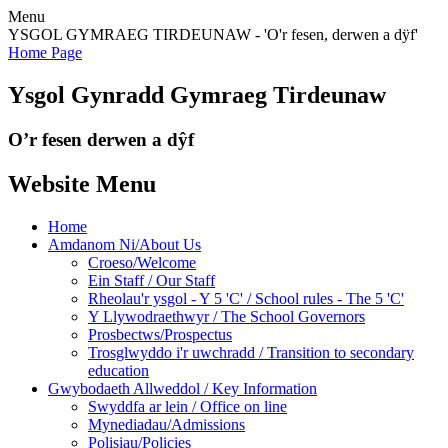
Menu
YSGOL GYMRAEG TIRDEUNAW - 'O'r fesen, derwen a dÿf'
Home Page
Ysgol Gynradd Gymraeg Tirdeunaw
O’r fesen derwen a dŷf
Website Menu
Home
Amdanom Ni/About Us
Croeso/Welcome
Ein Staff / Our Staff
Rheolau'r ysgol - Y 5 'C' / School rules - The 5 'C'
Y Llywodraethwyr / The School Governors
Prosbectws/Prospectus
Trosglwyddo i'r uwchradd / Transition to secondary
education
Gwybodaeth Allweddol / Key Information
Swyddfa ar lein / Office on line
Mynediadau/Admissions
Polisiau/Policies