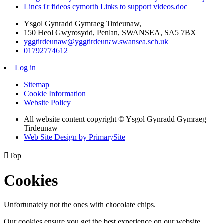
Lincs i'r fideos cymorth Links to support videos.doc
Ysgol Gynradd Gymraeg Tirdeunaw,
150 Heol Gwyrosydd, Penlan, SWANSEA, SA5 7BX
yggtirdeunaw@yggtirdeunaw.swansea.sch.uk
01792774612
Log in
Sitemap
Cookie Information
Website Policy
All website content copyright © Ysgol Gynradd Gymraeg
Tirdeunaw
Web Site Design by PrimarySite

Top
Cookies
Unfortunately not the ones with chocolate chips.
Our cookies ensure you get the best experience on our website.