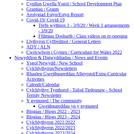
Cynllun Gwella Ysgol / School Development Plan
Grantiau / Grants
Arolygiad Estyn/Estyn Report
Covid-19/ Covid-19
Trefn wythnos 1 - 3/9/20 / Week 1 arrangements
- 3/9/20
Ffilmiau Dosbarth / Class videos on re-opening
Llythyron Cyffredinol / General Letters
ADY / ALN
Cwricwlwm i Gymru / Curriculum for Wales 2022
Newyddion & Digwyddiadau / News and Events
Ysgol Newydd / New School
Cylchlythyron/Newsletters
Rhaglen Gweithgareddau Allgyrsiol/Extra-Curricular
Activities
Calendr/Calendar
Cylchlythyr Tymhorol - Tafod Tirdeunaw - School
Termly Newsletter
Y gymuned / The community
Gweithgareddau yn y gymuned
Blogiau / Blogs 2022 - 2023
Blogiau / Blogs 2023 - 2024
Cylchlythyron 2021/2022
Cylchlythyron 2022/2023
Cylchlythyron 2023/2024