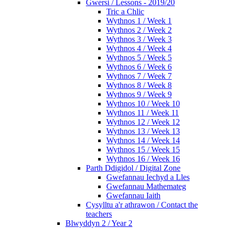
Gwersi / Lessons - 2019/20
Tric a Chlic
Wythnos 1 / Week 1
Wythnos 2 / Week 2
Wythnos 3 / Week 3
Wythnos 4 / Week 4
Wythnos 5 / Week 5
Wythnos 6 / Week 6
Wythnos 7 / Week 7
Wythnos 8 / Week 8
Wythnos 9 / Week 9
Wythnos 10 / Week 10
Wythnos 11 / Week 11
Wythnos 12 / Week 12
Wythnos 13 / Week 13
Wythnos 14 / Week 14
Wythnos 15 / Week 15
Wythnos 16 / Week 16
Parth Ddigidol / Digital Zone
Gwefannau Iechyd a Lles
Gwefannau Mathemateg
Gwefannau Iaith
Cysylltu a'r athrawon / Contact the
teachers
Blwyddyn 2 / Year 2