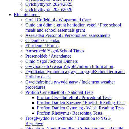
Cylchlythyron 2024/2025
Cylchlythyron 2025/2026
Rhieni/Parents
Gofal Cofleidiol / Wraparound Care
Cinio am ddim a grant hanfodion ysgol / Free school
meals and school essentials grant
Asesiadau Personol / Personolised assessments
Calendr / Calendar
Ffurflenni / Forms
Amseroedd Ysgol/School Times
Presenoldeb / Attendance
Cinio Ysgol /School Dinners
Gwybodaeth Gwisg Ysgol/Uniform Information
Dyddiadau tymhorau a gwyliau ysgol/School term and
Holiday dates
Gweithdrefnau tywydd garw / Inclement weather
procedures
Profion Cenedlaethol / National Tests
Profion Gweithdrefnol / Procedural Tests
Profion Darllen Saesneg / English Reading Tests
Profion Darllen Cymraeg / Welsh Reading Tests
Profion Rhesymu / Reasoning Tests
Trosglwyddo i'r uwchradd / Transition to YGG
Bryntawe
Diogelu ac Amddiffyn Plant / Safeguarding and Child