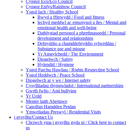
Cyngor Eco/Eco Council
Cyngor Enfys/Rainbow Council
Ysgol Iach / Healthy School
Bwyd a ffitrwydd / Food and fitness
Iechyd meddwl ac emsoiynol a lles / Mental and
emotional health and well-being
Datblygiad personol a pherthnasoedd / Personal
development and relationships
Defnyddio a chamddefnyddio sylweddau /
Substance use and misuse
Yr Amgylchedd / The Environment
Diogelwch / Safety
Hylendid / Hygiene
Ysgol Parchu Hawliau / Rights Respecting School
Ysgol Heddwch / Peace School
Diogelwch ar y we / Internet safety
Cysylltiadau rhyngwladol / International partnerships
Gwrth fwlio / Anti bullying
Yr Urdd
Menter Iaith Abertawe
Canolfan Hamdden Penlan
Ymweliadau Preswyl / Residential Visits
i gysylltu/Contact Us
Cliciwch yma i gysylltu gyda ni / Click here to contact
us