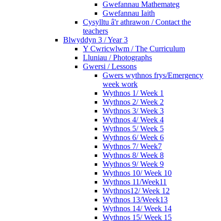
Gwefannau Mathemateg
Gwefannau Iaith
Cysylltu â'r athrawon / Contact the
teachers
Blwyddyn 3 / Year 3
Y Cwricwlwm / The Curriculum
Lluniau / Photographs
Gwersi / Lessons
Gwers wythnos frys/Emergency
week work
Wythnos 1/ Week 1
Wythnos 2/ Week 2
Wythnos 3/ Week 3
Wythnos 4/ Week 4
Wythnos 5/ Week 5
Wythnos 6/ Week 6
Wythnos 7/ Week7
Wythnos 8/ Week 8
Wythnos 9/ Week 9
Wythnos 10/ Week 10
Wythnos 11/Week11
Wythnos12/ Week 12
Wythnos 13/Week13
Wythnos 14/ Week 14
Wythnos 15/ Week 15