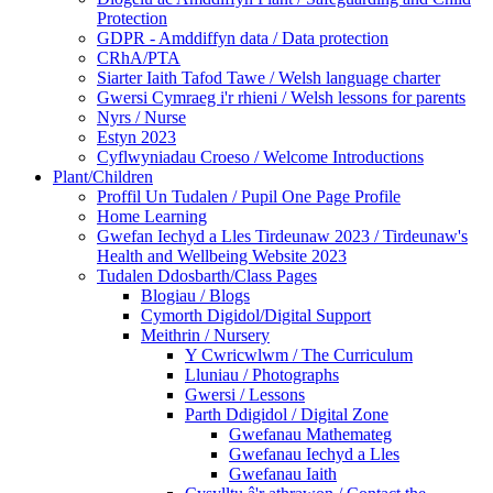
Protection
GDPR - Amddiffyn data / Data protection
CRhA/PTA
Siarter Iaith Tafod Tawe / Welsh language charter
Gwersi Cymraeg i'r rhieni / Welsh lessons for parents
Nyrs / Nurse
Estyn 2023
Cyflwyniadau Croeso / Welcome Introductions
Plant/Children
Proffil Un Tudalen / Pupil One Page Profile
Home Learning
Gwefan Iechyd a Lles Tirdeunaw 2023 / Tirdeunaw's
Health and Wellbeing Website 2023
Tudalen Ddosbarth/Class Pages
Blogiau / Blogs
Cymorth Digidol/Digital Support
Meithrin / Nursery
Y Cwricwlwm / The Curriculum
Lluniau / Photographs
Gwersi / Lessons
Parth Ddigidol / Digital Zone
Gwefanau Mathemateg
Gwefanau Iechyd a Lles
Gwefanau Iaith