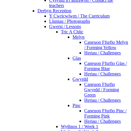
Cysylltu â'r athrawon / Contact the
teachers
Derbyn Reception
Y Cwricwlwm / The Curriculum
Lluniau / Photographs
Gwersi / Lessons
Tric A Chlic
Melyn
Caneuon Ffurfio Melyn
/ Forming Yellow
Heriau / Challenges
Glas
Caneuon Ffurfio Glas /
Forming Blue
Heriau / Challenges
Gwyrdd
Caneuon Ffurfio
Gwyrdd / Forming
Green
Heriau / Challenges
Pinc
Caneuon Ffurfio Pinc /
Forming Pink
Heriau / Challenges
Wythnos 1 / Week 1