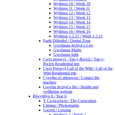
Wythnos 10 / Week 10
Wythnos 11 / Week 11
Wythnos 12 / Week 12
Wythnos 13 / Week 13
Wythnos 14 / Week 14
Wythnos 15 / Week 15
Wythnos 16 / Week 16
Wythnos 1.2.21 / Week 1.2.21
Parth Ddigidol / Digital Zone
Gwefanau Iechyd a Lles
Gwefanau Maths
Gwefanau Iaith
Cwrs preswyl - Tan-y-Bwlch / Tan-y-
Bwlch Residential trip
Cwrs Preswyl Call of the Wild / Call of the
Wild Residential trip
Cysylltu a'r athrawon / Contact the
teachers
Gwefan Iechyd a lles / Health and
wellbeing website
Blwyddyn 6 / Year 6
Y Cwricwlwm / The Curriculum
Lluniau / Photographs
Gwersi / Lessons
Wythnos 1 / Week 1