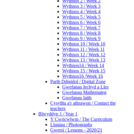
Wythnos 2 / Week 2
Wythnos 3 / Week 3
Wythnos 4 / Week 4
Wythnos 5 / Week 5
Wythnos 6 / Week 6
Wythnos 7 / Week 7
Wythnos 8 / Week 8
Wythons 9 / Week 9
Wythnos 10 / Week 10
Wythnos 11 / Week 11
Wythnos 12 / Week 12
Wythnos 13 / Week 13
Wythnos14 / Week 14
Wythnos 15 / Week 15
Wythnos16 /Week 16
Parth Ddigidol / Digital Zone
Gwefanau Iechyd a Lles
Gwefanau Mathemateg
Gwefanau Iaith
Cysylltu a'r athrawon / Contact the
teachers
Blwyddyn 1 / Year 1
Y Cwricwlwm / The Curriculum
Lluniau / Photographs
Gwersi / Lessons - 2020/21