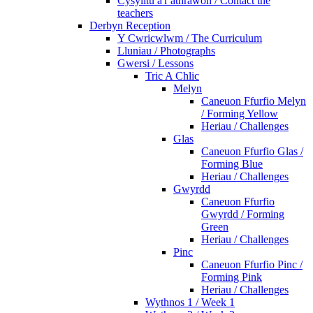
Cysylltu â'r athrawon / Contact the
teachers
Derbyn Reception
Y Cwricwlwm / The Curriculum
Lluniau / Photographs
Gwersi / Lessons
Tric A Chlic
Melyn
Caneuon Ffurfio Melyn
/ Forming Yellow
Heriau / Challenges
Glas
Caneuon Ffurfio Glas /
Forming Blue
Heriau / Challenges
Gwyrdd
Caneuon Ffurfio
Gwyrdd / Forming
Green
Heriau / Challenges
Pinc
Caneuon Ffurfio Pinc /
Forming Pink
Heriau / Challenges
Wythnos 1 / Week 1