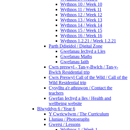
Wythnos 10 / Week 10
Wythnos 11 / Week 11
Wythnos 12 / Week 12
Wythnos 13 / Week 13
Wythnos 14 / Week 14
Wythnos 15 / Week 15
Wythnos 16 / Week 16
Wythnos 1.2.21 / Week 1.2.21
Parth Ddigidol / Digital Zone
Gwefanau Iechyd a Lles
Gwefanau Maths
Gwefanau Iaith
Cwrs preswyl - Tan-y-Bwlch / Tan-y-
Bwlch Residential trip
Cwrs Preswyl Call of the Wild / Call of the
Wild Residential trip
Cysylltu a'r athrawon / Contact the
teachers
Gwefan Iechyd a lles / Health and
wellbeing website
Blwyddyn 6 / Year 6
Y Cwricwlwm / The Curriculum
Lluniau / Photographs
Gwersi / Lessons
Wythnos 1 / Week 1