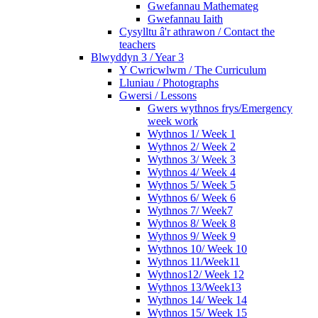
Gwefannau Mathemateg
Gwefannau Iaith
Cysylltu â'r athrawon / Contact the
teachers
Blwyddyn 3 / Year 3
Y Cwricwlwm / The Curriculum
Lluniau / Photographs
Gwersi / Lessons
Gwers wythnos frys/Emergency
week work
Wythnos 1/ Week 1
Wythnos 2/ Week 2
Wythnos 3/ Week 3
Wythnos 4/ Week 4
Wythnos 5/ Week 5
Wythnos 6/ Week 6
Wythnos 7/ Week7
Wythnos 8/ Week 8
Wythnos 9/ Week 9
Wythnos 10/ Week 10
Wythnos 11/Week11
Wythnos12/ Week 12
Wythnos 13/Week13
Wythnos 14/ Week 14
Wythnos 15/ Week 15