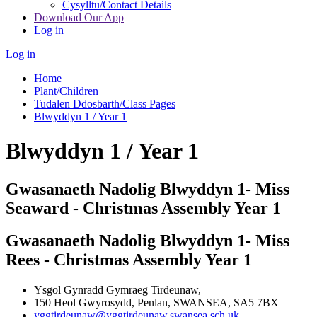
Cysylltu/Contact Details
Download Our App
Log in
Log in
Home
Plant/Children
Tudalen Ddosbarth/Class Pages
Blwyddyn 1 / Year 1
Blwyddyn 1 / Year 1
Gwasanaeth Nadolig Blwyddyn 1- Miss
Seaward - Christmas Assembly Year 1
Gwasanaeth Nadolig Blwyddyn 1- Miss
Rees - Christmas Assembly Year 1
Ysgol Gynradd Gymraeg Tirdeunaw,
150 Heol Gwyrosydd, Penlan, SWANSEA, SA5 7BX
yggtirdeunaw@yggtirdeunaw.swansea.sch.uk