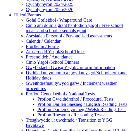
Cylchlythyron 2024/2025
Cylchlythyron 2025/2026
Rhieni/Parents
Gofal Cofleidiol / Wraparound Care
Cinio am ddim a grant hanfodion ysgol / Free school
meals and school essentials grant
Asesiadau Personol / Personolised assessments
Calendr / Calendar
Ffurflenni / Forms
Amseroedd Ysgol/School Times
Presenoldeb / Attendance
Cinio Ysgol /School Dinners
Gwybodaeth Gwisg Ysgol/Uniform Information
Dyddiadau tymhorau a gwyliau ysgol/School term and
Holiday dates
Gweithdrefnau tywydd garw / Inclement weather
procedures
Profion Cenedlaethol / National Tests
Profion Gweithdrefnol / Procedural Tests
Profion Darllen Saesneg / English Reading Tests
Profion Darllen Cymraeg / Welsh Reading Tests
Profion Rhesymu / Reasoning Tests
Trosglwyddo i'r uwchradd / Transition to YGG
Bryntawe
Diogelu ac Amddiffyn Plant / Safeguarding and Child