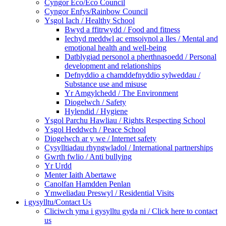
Cyngor Eco/Eco Council
Cyngor Enfys/Rainbow Council
Ysgol Iach / Healthy School
Bwyd a ffitrwydd / Food and fitness
Iechyd meddwl ac emsoiynol a lles / Mental and
emotional health and well-being
Datblygiad personol a pherthnasoedd / Personal
development and relationships
Defnyddio a chamddefnyddio sylweddau /
Substance use and misuse
Yr Amgylchedd / The Environment
Diogelwch / Safety
Hylendid / Hygiene
Ysgol Parchu Hawliau / Rights Respecting School
Ysgol Heddwch / Peace School
Diogelwch ar y we / Internet safety
Cysylltiadau rhyngwladol / International partnerships
Gwrth fwlio / Anti bullying
Yr Urdd
Menter Iaith Abertawe
Canolfan Hamdden Penlan
Ymweliadau Preswyl / Residential Visits
i gysylltu/Contact Us
Cliciwch yma i gysylltu gyda ni / Click here to contact
us