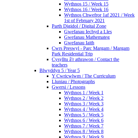
Wythnos 15 / Week 15
Wythnos 16 / Week 16
Wythnos Chwefror 1af 2021 / Week
1st of February 2021
Parth Digidol / Digital Zone
Gwefanau Iechyd a Lles
Gwefanau Mathemateg
Gwefanau Iaith
Cwrs Preswyl - Parc Margam / Margam
Park Residential Trip
Cysylltu â'r athrawon / Contact the
teachers
Blwyddyn 5 / Year 5
Y Cwricwlwm / The Curriculum
Lluniau / Photographs
Gwersi / Lessons
Wythnos 1 / Week 1
Wythnos 2 / Week 2
Wythnos 3 / Week 3
Wythnos 4 / Week 4
Wythnos 5 / Week 5
Wythnos 6 / Week 6
Wythnos 7 / Week 7
Wythnos 8 / Week 8
Wythnos 9 / Week 9