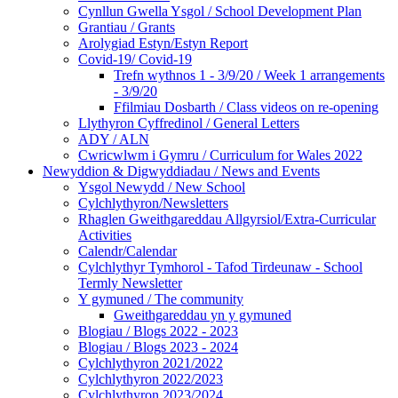
Cynllun Gwella Ysgol / School Development Plan
Grantiau / Grants
Arolygiad Estyn/Estyn Report
Covid-19/ Covid-19
Trefn wythnos 1 - 3/9/20 / Week 1 arrangements
- 3/9/20
Ffilmiau Dosbarth / Class videos on re-opening
Llythyron Cyffredinol / General Letters
ADY / ALN
Cwricwlwm i Gymru / Curriculum for Wales 2022
Newyddion & Digwyddiadau / News and Events
Ysgol Newydd / New School
Cylchlythyron/Newsletters
Rhaglen Gweithgareddau Allgyrsiol/Extra-Curricular
Activities
Calendr/Calendar
Cylchlythyr Tymhorol - Tafod Tirdeunaw - School
Termly Newsletter
Y gymuned / The community
Gweithgareddau yn y gymuned
Blogiau / Blogs 2022 - 2023
Blogiau / Blogs 2023 - 2024
Cylchlythyron 2021/2022
Cylchlythyron 2022/2023
Cylchlythyron 2023/2024