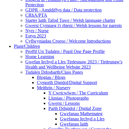
Protection
GDPR - Amddiffyn data / Data protection
CRhA/PTA
Siarter Iaith Tafod Tawe / Welsh language charter
Gwersi Cymraeg i'r rhieni / Welsh lessons for parents
Nyrs / Nurse
Estyn 2023
Cyflwyniadau Croeso / Welcome Introductions
Plant/Children
Proffil Un Tudalen / Pupil One Page Profile
Home Learning
Gwefan Iechyd a Lles Tirdeunaw 2023 / Tirdeunaw's
Health and Wellbeing Website 2023
Tudalen Ddosbarth/Class Pages
Blogiau / Blogs
Cymorth Digidol/Digital Support
Meithrin / Nursery
Y Cwricwlwm / The Curriculum
Lluniau / Photographs
Gwersi / Lessons
Parth Ddigidol / Digital Zone
Gwefanau Mathemateg
Gwefanau Iechyd a Lles
Gwefanau Iaith