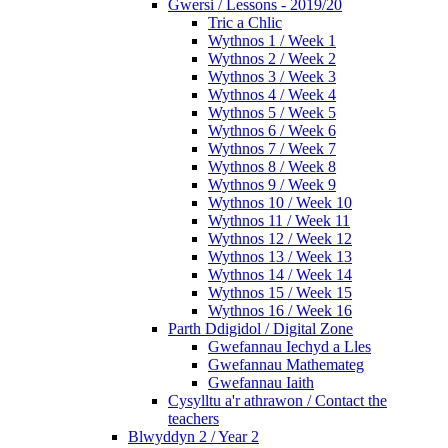
Gwersi / Lessons - 2019/20
Tric a Chlic
Wythnos 1 / Week 1
Wythnos 2 / Week 2
Wythnos 3 / Week 3
Wythnos 4 / Week 4
Wythnos 5 / Week 5
Wythnos 6 / Week 6
Wythnos 7 / Week 7
Wythnos 8 / Week 8
Wythnos 9 / Week 9
Wythnos 10 / Week 10
Wythnos 11 / Week 11
Wythnos 12 / Week 12
Wythnos 13 / Week 13
Wythnos 14 / Week 14
Wythnos 15 / Week 15
Wythnos 16 / Week 16
Parth Ddigidol / Digital Zone
Gwefannau Iechyd a Lles
Gwefannau Mathemateg
Gwefannau Iaith
Cysylltu a'r athrawon / Contact the
teachers
Blwyddyn 2 / Year 2