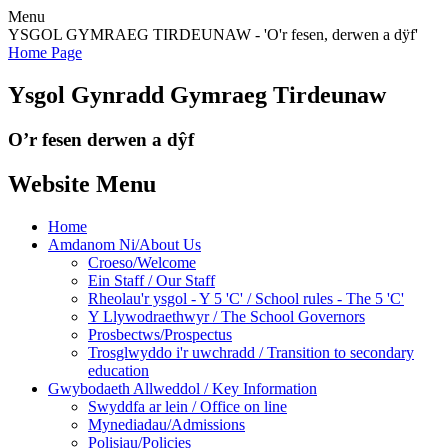
Menu
YSGOL GYMRAEG TIRDEUNAW - 'O'r fesen, derwen a dÿf'
Home Page
Ysgol Gynradd Gymraeg Tirdeunaw
O’r fesen derwen a dŷf
Website Menu
Home
Amdanom Ni/About Us
Croeso/Welcome
Ein Staff / Our Staff
Rheolau'r ysgol - Y 5 'C' / School rules - The 5 'C'
Y Llywodraethwyr / The School Governors
Prosbectws/Prospectus
Trosglwyddo i'r uwchradd / Transition to secondary
education
Gwybodaeth Allweddol / Key Information
Swyddfa ar lein / Office on line
Mynediadau/Admissions
Polisiau/Policies