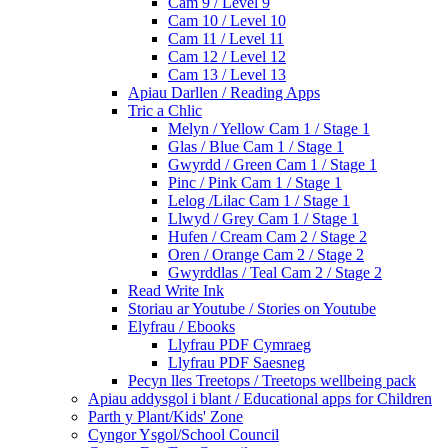
Cam 9 / Level 9
Cam 10 / Level 10
Cam 11 / Level 11
Cam 12 / Level 12
Cam 13 / Level 13
Apiau Darllen / Reading Apps
Tric a Chlic
Melyn / Yellow Cam 1 / Stage 1
Glas / Blue Cam 1 / Stage 1
Gwyrdd / Green Cam 1 / Stage 1
Pinc / Pink Cam 1 / Stage 1
Lelog /Lilac Cam 1 / Stage 1
Llwyd / Grey Cam 1 / Stage 1
Hufen / Cream Cam 2 / Stage 2
Oren / Orange Cam 2 / Stage 2
Gwyrddlas / Teal Cam 2 / Stage 2
Read Write Ink
Storiau ar Youtube / Stories on Youtube
Elyfrau / Ebooks
Llyfrau PDF Cymraeg
Llyfrau PDF Saesneg
Pecyn lles Treetops / Treetops wellbeing pack
Apiau addysgol i blant / Educational apps for Children
Parth y Plant/Kids' Zone
Cyngor Ysgol/School Council