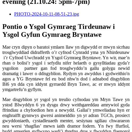
evening (21.10.24: 5pm-7pm)
PHOTO-2024-10-11-08-51-23.jpg
Pontio o Ysgol Gymraeg Tirdeunaw i
Ysgol Gyfun Gymraeg Bryntawe
Mae cryn dipyn o baratoi ymlaen llaw yn digwydd er mwyn sicrhau
trosglwyddiad didrafferth o’r cyfnod Cynradd yma yn Nhirdeunaw
i’r Cyfnod Uwchradd yn Ysgol Gymraeg Bryntawe. Yn wir, mae’n
rhan o bolisi’r ysgol i sefydlu nifer helaeth o gysylltiadau gyda’r
ysgolion partner gan fod trosglwyddo’n gallu golygu newid
dramatig i lawer o ddisgyblion. Rydym yn awyddus i gydweithio'n
agos a YG Bryntawe fel eu bod nhw'n dod i adnabod disgyblion
Bl6 yn dda cyn iddynt gyrraedd Bryn Tawe, ac er mwyn iddynt
ymgartrefu’n gyflym.
Mae disgyblion yr ysgol yn treulio cyfnodau ym Mryn Tawe yn
ystod Blwyddyn 6 yn dysgu drwy weithgareddau amrywiol gyda
ffrindiau a chyfoedion hen a newydd. Gallai’r ymweliadau hyn er
enghraifft gynnwys gwersi animeiddio yn yr adran TGCh, prosiect
gwyddoniaeth, cystadleuaeth menter, sesiynau sgiliau chwaraeon
neu wersi ‘rhagflas’ mewn iaith dramor fodern. Yn fwy ffurfiol,
bydd amserlen gyflwyno wedi’i threfnu dros y flwyddyn flaenorol