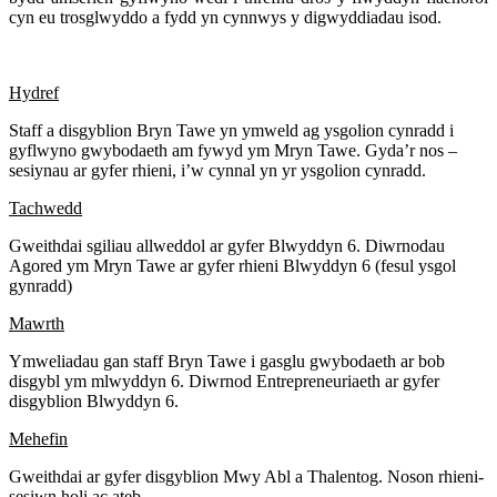
cyn eu trosglwyddo a fydd yn cynnwys y digwyddiadau isod.
Hydref
Staff a disgyblion Bryn Tawe yn ymweld ag ysgolion cynradd i
gyflwyno gwybodaeth am fywyd ym Mryn Tawe. Gyda’r nos –
sesiynau ar gyfer rhieni, i’w cynnal yn yr ysgolion cynradd.
Tachwedd
Gweithdai sgiliau allweddol ar gyfer Blwyddyn 6. Diwrnodau
Agored ym Mryn Tawe ar gyfer rhieni Blwyddyn 6 (fesul ysgol
gynradd)
Mawrth
Ymweliadau gan staff Bryn Tawe i gasglu gwybodaeth ar bob
disgybl ym mlwyddyn 6. Diwrnod Entrepreneuriaeth ar gyfer
disgyblion Blwyddyn 6.
Mehefin
Gweithdai ar gyfer disgyblion Mwy Abl a Thalentog. Noson rhieni-
sesiwn holi ac ateb.