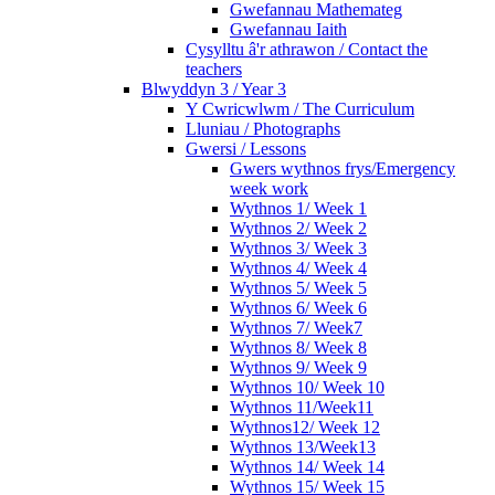
Gwefannau Mathemateg
Gwefannau Iaith
Cysylltu â'r athrawon / Contact the
teachers
Blwyddyn 3 / Year 3
Y Cwricwlwm / The Curriculum
Lluniau / Photographs
Gwersi / Lessons
Gwers wythnos frys/Emergency
week work
Wythnos 1/ Week 1
Wythnos 2/ Week 2
Wythnos 3/ Week 3
Wythnos 4/ Week 4
Wythnos 5/ Week 5
Wythnos 6/ Week 6
Wythnos 7/ Week7
Wythnos 8/ Week 8
Wythnos 9/ Week 9
Wythnos 10/ Week 10
Wythnos 11/Week11
Wythnos12/ Week 12
Wythnos 13/Week13
Wythnos 14/ Week 14
Wythnos 15/ Week 15