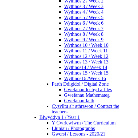
Wythnos 2 / Week 2
Wythnos 3 / Week 3
Wythnos 4 / Week 4
Wythnos 5 / Week 5
Wythnos 6 / Week 6
Wythnos 7 / Week 7
Wythnos 8 / Week 8
Wythons 9 / Week 9
Wythnos 10 / Week 10
Wythnos 11 / Week 11
Wythnos 12 / Week 12
Wythnos 13 / Week 13
Wythnos14 / Week 14
Wythnos 15 / Week 15
Wythnos16 /Week 16
Parth Ddigidol / Digital Zone
Gwefanau Iechyd a Lles
Gwefanau Mathemateg
Gwefanau Iaith
Cysylltu a'r athrawon / Contact the
teachers
Blwyddyn 1 / Year 1
Y Cwricwlwm / The Curriculum
Lluniau / Photographs
Gwersi / Lessons - 2020/21