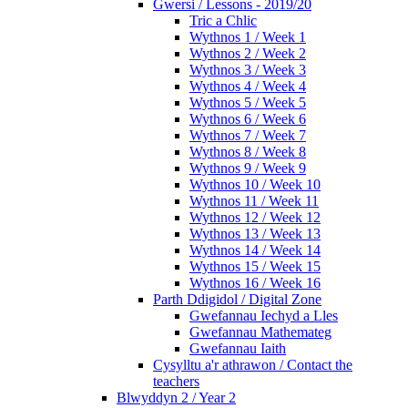
Gwersi / Lessons - 2019/20
Tric a Chlic
Wythnos 1 / Week 1
Wythnos 2 / Week 2
Wythnos 3 / Week 3
Wythnos 4 / Week 4
Wythnos 5 / Week 5
Wythnos 6 / Week 6
Wythnos 7 / Week 7
Wythnos 8 / Week 8
Wythnos 9 / Week 9
Wythnos 10 / Week 10
Wythnos 11 / Week 11
Wythnos 12 / Week 12
Wythnos 13 / Week 13
Wythnos 14 / Week 14
Wythnos 15 / Week 15
Wythnos 16 / Week 16
Parth Ddigidol / Digital Zone
Gwefannau Iechyd a Lles
Gwefannau Mathemateg
Gwefannau Iaith
Cysylltu a'r athrawon / Contact the
teachers
Blwyddyn 2 / Year 2