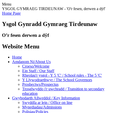
Menu
YSGOL GYMRAEG TIRDEUNAW - 'O'r fesen, derwen a dÿf'
Home Page
Ysgol Gynradd Gymraeg Tirdeunaw
O’r fesen derwen a dŷf
Website Menu
Home
Amdanom Ni/About Us
Croeso/Welcome
Ein Staff / Our Staff
Rheolau'r ysgol - Y 5 'C' / School rules - The 5 'C'
Y Llywodraethwyr / The School Governors
Prosbectws/Prospectus
Trosglwyddo i'r uwchradd / Transition to secondary
education
Gwybodaeth Allweddol / Key Information
Swyddfa ar lein / Office on line
Mynediadau/Admissions
Polisiau/Policies