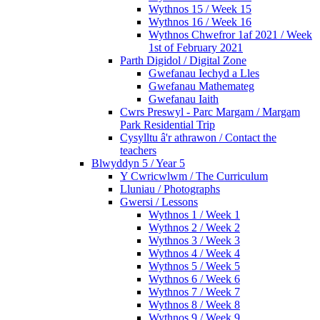
Wythnos 15 / Week 15
Wythnos 16 / Week 16
Wythnos Chwefror 1af 2021 / Week
1st of February 2021
Parth Digidol / Digital Zone
Gwefanau Iechyd a Lles
Gwefanau Mathemateg
Gwefanau Iaith
Cwrs Preswyl - Parc Margam / Margam
Park Residential Trip
Cysylltu â'r athrawon / Contact the
teachers
Blwyddyn 5 / Year 5
Y Cwricwlwm / The Curriculum
Lluniau / Photographs
Gwersi / Lessons
Wythnos 1 / Week 1
Wythnos 2 / Week 2
Wythnos 3 / Week 3
Wythnos 4 / Week 4
Wythnos 5 / Week 5
Wythnos 6 / Week 6
Wythnos 7 / Week 7
Wythnos 8 / Week 8
Wythnos 9 / Week 9