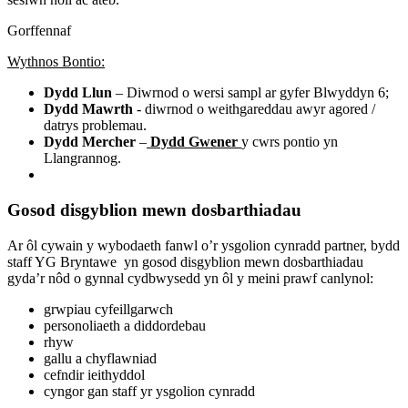
Gorffennaf
Wythnos Bontio:
Dydd Llun
– Diwrnod o wersi sampl ar gyfer Blwyddyn 6;
Dydd Mawrth
- diwrnod o weithgareddau awyr agored /
datrys problemau.
Dydd Mercher
–
Dydd Gwener
y cwrs pontio yn
Llangrannog.
Gosod disgyblion mewn dosbarthiadau
Ar ôl cywain y wybodaeth fanwl o’r ysgolion cynradd partner, bydd
staff YG Bryntawe yn gosod disgyblion mewn dosbarthiadau
gyda’r nôd o gynnal cydbwysedd yn ôl y meini prawf canlynol:
grwpiau cyfeillgarwch
personoliaeth a diddordebau
rhyw
gallu a chyflawniad
cefndir ieithyddol
cyngor gan staff yr ysgolion cynradd