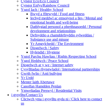
Cyngor Eco/Eco Council
Cyngor Enfys/Rainbow Council
Ysgol Iach / Healthy School
Bwyd a ffitrwydd / Food and fitness
Iechyd meddwl ac emsoiynol a lles / Mental and
emotional health and well-being
Datblygiad personol a pherthnasoedd / Personal
development and relationships
Defnyddio a chamddefnyddio sylweddau /
Substance use and misuse
Yr Amgylchedd / The Environment
Diogelwch / Safety
Hylendid / Hygiene
Ysgol Parchu Hawliau / Rights Respecting School
Ysgol Heddwch / Peace School
Diogelwch ar y we / Internet safety
Cysylltiadau rhyngwladol / International partnerships
Gwrth fwlio / Anti bullying
Yr Urdd
Menter Iaith Abertawe
Canolfan Hamdden Penlan
Ymweliadau Preswyl / Residential Visits
i gysylltu/Contact Us
Cliciwch yma i gysylltu gyda ni / Click here to contact
us