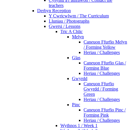
Cysylltu â'r athrawon / Contact the
teachers
Derbyn Reception
Y Cwricwlwm / The Curriculum
Lluniau / Photographs
Gwersi / Lessons
Tric A Chlic
Melyn
Caneuon Ffurfio Melyn
/ Forming Yellow
Heriau / Challenges
Glas
Caneuon Ffurfio Glas /
Forming Blue
Heriau / Challenges
Gwyrdd
Caneuon Ffurfio
Gwyrdd / Forming
Green
Heriau / Challenges
Pinc
Caneuon Ffurfio Pinc /
Forming Pink
Heriau / Challenges
Wythnos 1 / Week 1