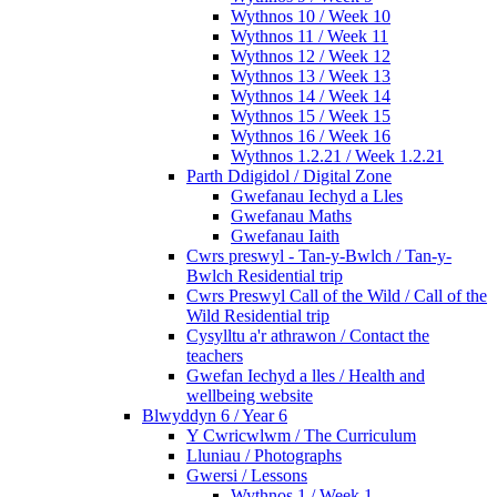
Wythnos 10 / Week 10
Wythnos 11 / Week 11
Wythnos 12 / Week 12
Wythnos 13 / Week 13
Wythnos 14 / Week 14
Wythnos 15 / Week 15
Wythnos 16 / Week 16
Wythnos 1.2.21 / Week 1.2.21
Parth Ddigidol / Digital Zone
Gwefanau Iechyd a Lles
Gwefanau Maths
Gwefanau Iaith
Cwrs preswyl - Tan-y-Bwlch / Tan-y-
Bwlch Residential trip
Cwrs Preswyl Call of the Wild / Call of the
Wild Residential trip
Cysylltu a'r athrawon / Contact the
teachers
Gwefan Iechyd a lles / Health and
wellbeing website
Blwyddyn 6 / Year 6
Y Cwricwlwm / The Curriculum
Lluniau / Photographs
Gwersi / Lessons
Wythnos 1 / Week 1