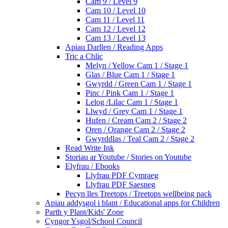
Cam 9 / Level 9
Cam 10 / Level 10
Cam 11 / Level 11
Cam 12 / Level 12
Cam 13 / Level 13
Apiau Darllen / Reading Apps
Tric a Chlic
Melyn / Yellow Cam 1 / Stage 1
Glas / Blue Cam 1 / Stage 1
Gwyrdd / Green Cam 1 / Stage 1
Pinc / Pink Cam 1 / Stage 1
Lelog /Lilac Cam 1 / Stage 1
Llwyd / Grey Cam 1 / Stage 1
Hufen / Cream Cam 2 / Stage 2
Oren / Orange Cam 2 / Stage 2
Gwyrddlas / Teal Cam 2 / Stage 2
Read Write Ink
Storiau ar Youtube / Stories on Youtube
Elyfrau / Ebooks
Llyfrau PDF Cymraeg
Llyfrau PDF Saesneg
Pecyn lles Treetops / Treetops wellbeing pack
Apiau addysgol i blant / Educational apps for Children
Parth y Plant/Kids' Zone
Cyngor Ysgol/School Council