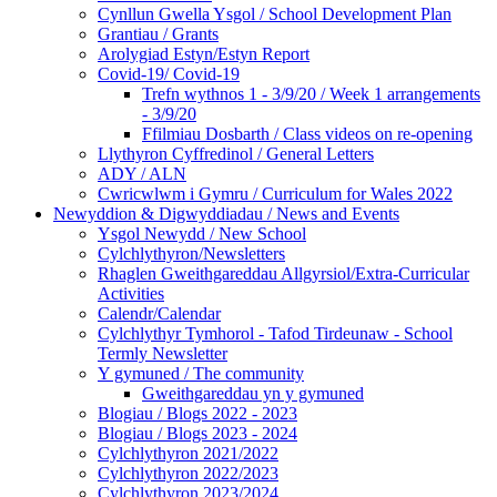
Cynllun Gwella Ysgol / School Development Plan
Grantiau / Grants
Arolygiad Estyn/Estyn Report
Covid-19/ Covid-19
Trefn wythnos 1 - 3/9/20 / Week 1 arrangements
- 3/9/20
Ffilmiau Dosbarth / Class videos on re-opening
Llythyron Cyffredinol / General Letters
ADY / ALN
Cwricwlwm i Gymru / Curriculum for Wales 2022
Newyddion & Digwyddiadau / News and Events
Ysgol Newydd / New School
Cylchlythyron/Newsletters
Rhaglen Gweithgareddau Allgyrsiol/Extra-Curricular
Activities
Calendr/Calendar
Cylchlythyr Tymhorol - Tafod Tirdeunaw - School
Termly Newsletter
Y gymuned / The community
Gweithgareddau yn y gymuned
Blogiau / Blogs 2022 - 2023
Blogiau / Blogs 2023 - 2024
Cylchlythyron 2021/2022
Cylchlythyron 2022/2023
Cylchlythyron 2023/2024