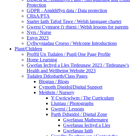
Protection
GDPR - Amddiffyn data / Data protection
CRhA/PTA
Siarter Iaith Tafod Tawe / Welsh language charter
Gwersi Cymraeg i'r rhieni / Welsh lessons for parents
Nyrs / Nurse
Estyn 2023
Cyflwyniadau Croeso / Welcome Introductions
Plant/Children
Proffil Un Tudalen / Pupil One Page Profile
Home Learning
Gwefan Iechyd a Lles Tirdeunaw 2023 / Tirdeunaw's
Health and Wellbeing Website 2023
Tudalen Ddosbarth/Class Pages
Blogiau / Blogs
Cymorth Digidol/Digital Support
Meithrin / Nursery
Y Cwricwlwm / The Curriculum
Lluniau / Photographs
Gwersi / Lessons
Parth Ddigidol / Digital Zone
Gwefanau Mathemateg
Gwefanau Iechyd a Lles
Gwefanau Iaith