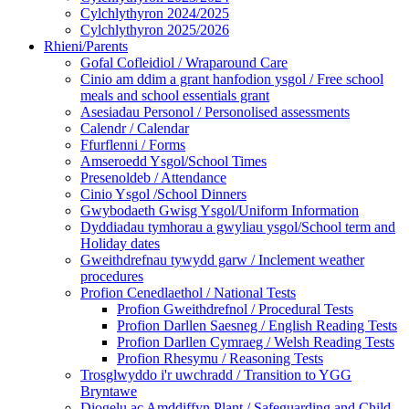
Cylchlythyron 2024/2025
Cylchlythyron 2025/2026
Rhieni/Parents
Gofal Cofleidiol / Wraparound Care
Cinio am ddim a grant hanfodion ysgol / Free school
meals and school essentials grant
Asesiadau Personol / Personolised assessments
Calendr / Calendar
Ffurflenni / Forms
Amseroedd Ysgol/School Times
Presenoldeb / Attendance
Cinio Ysgol /School Dinners
Gwybodaeth Gwisg Ysgol/Uniform Information
Dyddiadau tymhorau a gwyliau ysgol/School term and
Holiday dates
Gweithdrefnau tywydd garw / Inclement weather
procedures
Profion Cenedlaethol / National Tests
Profion Gweithdrefnol / Procedural Tests
Profion Darllen Saesneg / English Reading Tests
Profion Darllen Cymraeg / Welsh Reading Tests
Profion Rhesymu / Reasoning Tests
Trosglwyddo i'r uwchradd / Transition to YGG
Bryntawe
Diogelu ac Amddiffyn Plant / Safeguarding and Child