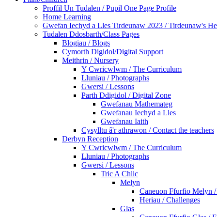
Proffil Un Tudalen / Pupil One Page Profile
Home Learning
Gwefan Iechyd a Lles Tirdeunaw 2023 / Tirdeunaw's He
Tudalen Ddosbarth/Class Pages
Blogiau / Blogs
Cymorth Digidol/Digital Support
Meithrin / Nursery
Y Cwricwlwm / The Curriculum
Lluniau / Photographs
Gwersi / Lessons
Parth Ddigidol / Digital Zone
Gwefanau Mathemateg
Gwefanau Iechyd a Lles
Gwefanau Iaith
Cysylltu â'r athrawon / Contact the teachers
Derbyn Reception
Y Cwricwlwm / The Curriculum
Lluniau / Photographs
Gwersi / Lessons
Tric A Chlic
Melyn
Caneuon Ffurfio Melyn /
Heriau / Challenges
Glas