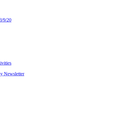
3/9/20
vities
y Newsletter