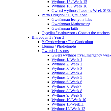
Wythnos 15 / Week 15
Wythnos 16 / Week 16
Gwersi wythnos/ Lessons Week 01/02
Parth Ddigidol / Digital Zone
Gwefannau Iechyd a Lles
Gwefannau Mathemateg
Gwefannau Iaith
Cysylltu â'r athrawon / Contact the teachers
Blwyddyn 3 / Year 3
Y Cwricwlwm / The Curriculum
Lluniau / Photographs
Gwersi / Lessons
Gwers wythnos frys/Emergency wee
Wythnos 1/ Week 1
Wythnos 2/ Week 2
Wythnos 3/ Week 3
Wythnos 4/ Week 4
Wythnos 5/ Week 5
Wythnos 6/ Week 6
Wythnos 7/ Week7
Wythnos 8/ Week 8
Wythnos 9/ Week 9
Wythnos 10/ Week 10
Wythnos 11/Week11
Wythnos12/ Week 12