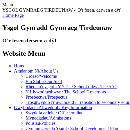
Menu
YSGOL GYMRAEG TIRDEUNAW - 'O'r fesen, derwen a dÿf'
Home Page
Ysgol Gynradd Gymraeg Tirdeunaw
O’r fesen derwen a dŷf
Website Menu
Home
Amdanom Ni/About Us
Croeso/Welcome
Ein Staff / Our Staff
Rheolau'r ysgol - Y 5 'C' / School rules - The 5 'C'
Y Llywodraethwyr / The School Governors
Prosbectws/Prospectus
Trosglwyddo i'r uwchradd / Transition to secondary educ
Gwybodaeth Allweddol / Key Information
Swyddfa ar lein / Office on line
Mynediadau/Admissions
Polisiau/Policies
Cynllun Gwella Ysgol / School Development Plan