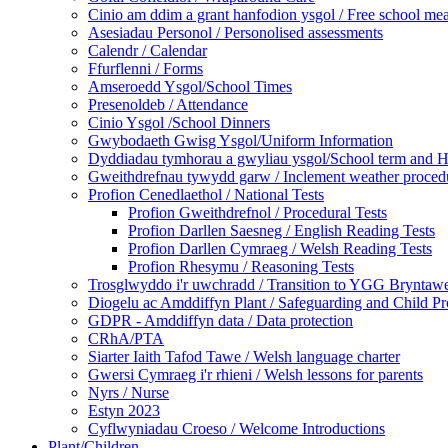
Cinio am ddim a grant hanfodion ysgol / Free school meal
Asesiadau Personol / Personolised assessments
Calendr / Calendar
Ffurflenni / Forms
Amseroedd Ysgol/School Times
Presenoldeb / Attendance
Cinio Ysgol /School Dinners
Gwybodaeth Gwisg Ysgol/Uniform Information
Dyddiadau tymhorau a gwyliau ysgol/School term and H
Gweithdrefnau tywydd garw / Inclement weather proced
Profion Cenedlaethol / National Tests
Profion Gweithdrefnol / Procedural Tests
Profion Darllen Saesneg / English Reading Tests
Profion Darllen Cymraeg / Welsh Reading Tests
Profion Rhesymu / Reasoning Tests
Trosglwyddo i'r uwchradd / Transition to YGG Bryntaw
Diogelu ac Amddiffyn Plant / Safeguarding and Child Pr
GDPR - Amddiffyn data / Data protection
CRhA/PTA
Siarter Iaith Tafod Tawe / Welsh language charter
Gwersi Cymraeg i'r rhieni / Welsh lessons for parents
Nyrs / Nurse
Estyn 2023
Cyflwyniadau Croeso / Welcome Introductions
Plant/Children