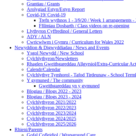
Grantiau / Grants
Arolygiad Estyn/Estyn Report
Covid-19/ Covid-19
Trefn wythnos 1 - 3/9/20 / Week 1 arrangements - 
Ffilmiau Dosbarth / Class videos on re-opening
Llythyron Cyffredinol / General Letters
ADY / ALN
Cwricwlwm i Gymru / Curriculum for Wales 2022
Newyddion & Digwyddiadau / News and Events
Ysgol Newydd / New School
Cylchlythyron/Newsletters
Rhaglen Gweithgareddau Allgyrsiol/Extra-Curricular Acti
Calendr/Calendar
Cylchlythyr Tymhorol - Tafod Tirdeunaw - School Terml
Y gymuned / The community
Gweithgareddau yn y gymuned
Blogiau / Blogs 2022 - 2023
Blogiau / Blogs 2023 - 2024
Cylchlythyron 2021/2022
Cylchlythyron 2022/2023
Cylchlythyron 2023/2024
Cylchlythyron 2024/2025
Cylchlythyron 2025/2026
Rhieni/Parents
Gofal Cofleidiol / Wraparound Care