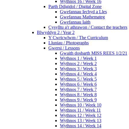
Wythnos 16 / Week 16
Parth Ddigidol / Digital Zone
Gwefannau Iechyd a Lles
Gwefannau Mathemateg
Gwefannau Iaith
Cysylltu a'r athrawon / Contact the teachers
Blwyddyn 2 / Year 2
Y Cwricwlwm / The Curriculum
Lluniau / Photographs
Gwersi / Lessons
Gwaith dosbarth MISS REES 1/2/21
Wythnos 1 / Week 1
Wythnos 2 / Week 2
Wythnos 3 / Week 3
Wythnos 4 / Week 4
Wythnos 5 / Week 5
Wythnos 6 / Week 6
Wythnos 7 / Week 7
Wythnos 8 / Week 8
Wythnos 9 / Week 9
Wythnos 10 / Week 10
Wythnos 11 / Week 11
Wythnos 12 / Week 12
Wythnos 13 / Week 13
Wythnos 14 / Week 14