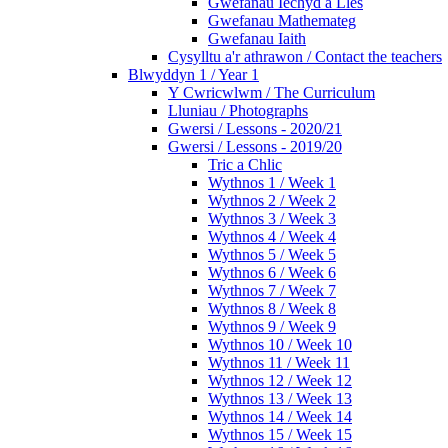
Gwefanau Iechyd a Lles
Gwefanau Mathemateg
Gwefanau Iaith
Cysylltu a'r athrawon / Contact the teachers
Blwyddyn 1 / Year 1
Y Cwricwlwm / The Curriculum
Lluniau / Photographs
Gwersi / Lessons - 2020/21
Gwersi / Lessons - 2019/20
Tric a Chlic
Wythnos 1 / Week 1
Wythnos 2 / Week 2
Wythnos 3 / Week 3
Wythnos 4 / Week 4
Wythnos 5 / Week 5
Wythnos 6 / Week 6
Wythnos 7 / Week 7
Wythnos 8 / Week 8
Wythnos 9 / Week 9
Wythnos 10 / Week 10
Wythnos 11 / Week 11
Wythnos 12 / Week 12
Wythnos 13 / Week 13
Wythnos 14 / Week 14
Wythnos 15 / Week 15