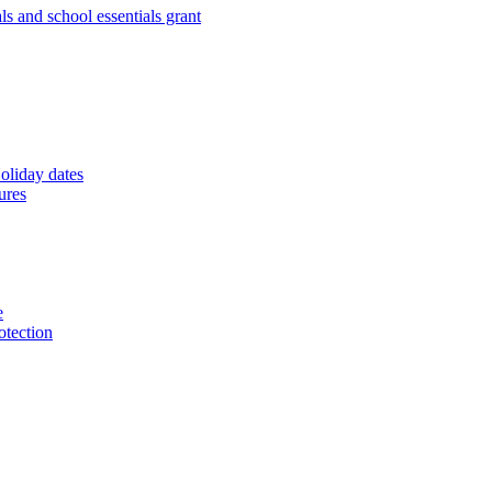
s and school essentials grant
oliday dates
ures
e
otection