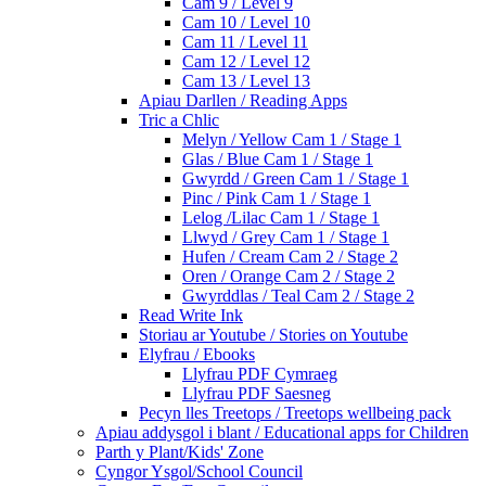
Cam 9 / Level 9
Cam 10 / Level 10
Cam 11 / Level 11
Cam 12 / Level 12
Cam 13 / Level 13
Apiau Darllen / Reading Apps
Tric a Chlic
Melyn / Yellow Cam 1 / Stage 1
Glas / Blue Cam 1 / Stage 1
Gwyrdd / Green Cam 1 / Stage 1
Pinc / Pink Cam 1 / Stage 1
Lelog /Lilac Cam 1 / Stage 1
Llwyd / Grey Cam 1 / Stage 1
Hufen / Cream Cam 2 / Stage 2
Oren / Orange Cam 2 / Stage 2
Gwyrddlas / Teal Cam 2 / Stage 2
Read Write Ink
Storiau ar Youtube / Stories on Youtube
Elyfrau / Ebooks
Llyfrau PDF Cymraeg
Llyfrau PDF Saesneg
Pecyn lles Treetops / Treetops wellbeing pack
Apiau addysgol i blant / Educational apps for Children
Parth y Plant/Kids' Zone
Cyngor Ysgol/School Council