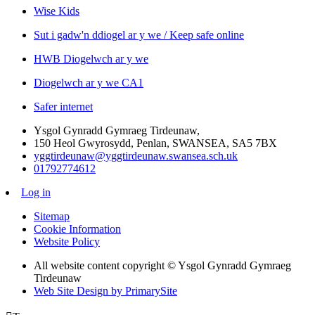
Wise Kids
Sut i gadw'n ddiogel ar y we / Keep safe online
HWB Diogelwch ar y we
Diogelwch ar y we CA1
Safer internet
Ysgol Gynradd Gymraeg Tirdeunaw,
150 Heol Gwyrosydd, Penlan, SWANSEA, SA5 7BX
yggtirdeunaw@yggtirdeunaw.swansea.sch.uk
01792774612
Log in
Sitemap
Cookie Information
Website Policy
All website content copyright © Ysgol Gynradd Gymraeg
Tirdeunaw
Web Site Design by PrimarySite