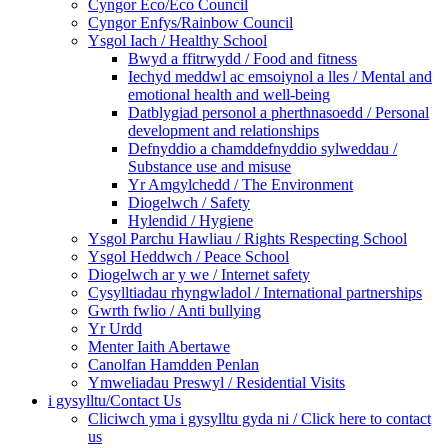
Cyngor Eco/Eco Council
Cyngor Enfys/Rainbow Council
Ysgol Iach / Healthy School
Bwyd a ffitrwydd / Food and fitness
Iechyd meddwl ac emsoiynol a lles / Mental and
emotional health and well-being
Datblygiad personol a pherthnasoedd / Personal
development and relationships
Defnyddio a chamddefnyddio sylweddau /
Substance use and misuse
Yr Amgylchedd / The Environment
Diogelwch / Safety
Hylendid / Hygiene
Ysgol Parchu Hawliau / Rights Respecting School
Ysgol Heddwch / Peace School
Diogelwch ar y we / Internet safety
Cysylltiadau rhyngwladol / International partnerships
Gwrth fwlio / Anti bullying
Yr Urdd
Menter Iaith Abertawe
Canolfan Hamdden Penlan
Ymweliadau Preswyl / Residential Visits
i gysylltu/Contact Us
Cliciwch yma i gysylltu gyda ni / Click here to contact
us