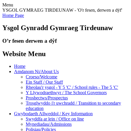
Menu
YSGOL GYMRAEG TIRDEUNAW - 'O'r fesen, derwen a dÿf'
Home Page
Ysgol Gynradd Gymraeg Tirdeunaw
O’r fesen derwen a dŷf
Website Menu
Home
Amdanom Ni/About Us
Croeso/Welcome
Ein Staff / Our Staff
Rheolau'r ysgol - Y 5 'C' / School rules - The 5 'C'
Y Llywodraethwyr / The School Governors
Prosbectws/Prospectus
Trosglwyddo i'r uwchradd / Transition to secondary
education
Gwybodaeth Allweddol / Key Information
Swyddfa ar lein / Office on line
Mynediadau/Admissions
Polisiau/Policies