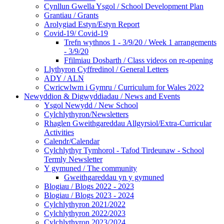
Cynllun Gwella Ysgol / School Development Plan
Grantiau / Grants
Arolygiad Estyn/Estyn Report
Covid-19/ Covid-19
Trefn wythnos 1 - 3/9/20 / Week 1 arrangements
- 3/9/20
Ffilmiau Dosbarth / Class videos on re-opening
Llythyron Cyffredinol / General Letters
ADY / ALN
Cwricwlwm i Gymru / Curriculum for Wales 2022
Newyddion & Digwyddiadau / News and Events
Ysgol Newydd / New School
Cylchlythyron/Newsletters
Rhaglen Gweithgareddau Allgyrsiol/Extra-Curricular
Activities
Calendr/Calendar
Cylchlythyr Tymhorol - Tafod Tirdeunaw - School
Termly Newsletter
Y gymuned / The community
Gweithgareddau yn y gymuned
Blogiau / Blogs 2022 - 2023
Blogiau / Blogs 2023 - 2024
Cylchlythyron 2021/2022
Cylchlythyron 2022/2023
Cylchlythyron 2023/2024