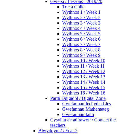
Gwersi / Lessons - 2019/20
Tric a Chlic
Wythnos 1 / Week 1
Wythnos 2 / Week 2
Wythnos 3 / Week 3
Wythnos 4 / Week 4
Wythnos 5 / Week 5
Wythnos 6 / Week 6
Wythnos 7 / Week 7
Wythnos 8 / Week 8
Wythnos 9 / Week 9
Wythnos 10 / Week 10
Wythnos 11 / Week 11
Wythnos 12 / Week 12
Wythnos 13 / Week 13
Wythnos 14 / Week 14
Wythnos 15 / Week 15
Wythnos 16 / Week 16
Parth Ddigidol / Digital Zone
Gwefannau Iechyd a Lles
Gwefannau Mathemateg
Gwefannau Iaith
Cysylltu a'r athrawon / Contact the
teachers
Blwyddyn 2 / Year 2