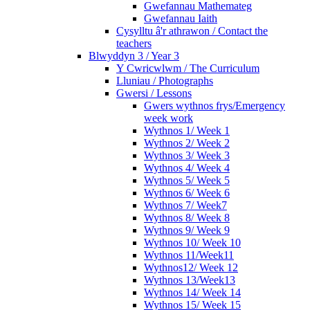
Gwefannau Mathemateg
Gwefannau Iaith
Cysylltu â'r athrawon / Contact the
teachers
Blwyddyn 3 / Year 3
Y Cwricwlwm / The Curriculum
Lluniau / Photographs
Gwersi / Lessons
Gwers wythnos frys/Emergency
week work
Wythnos 1/ Week 1
Wythnos 2/ Week 2
Wythnos 3/ Week 3
Wythnos 4/ Week 4
Wythnos 5/ Week 5
Wythnos 6/ Week 6
Wythnos 7/ Week7
Wythnos 8/ Week 8
Wythnos 9/ Week 9
Wythnos 10/ Week 10
Wythnos 11/Week11
Wythnos12/ Week 12
Wythnos 13/Week13
Wythnos 14/ Week 14
Wythnos 15/ Week 15