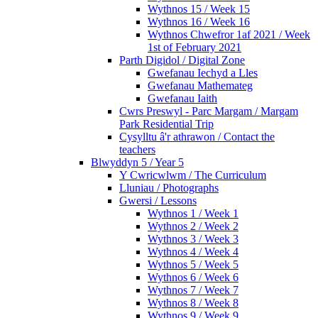
Wythnos 15 / Week 15
Wythnos 16 / Week 16
Wythnos Chwefror 1af 2021 / Week
1st of February 2021
Parth Digidol / Digital Zone
Gwefanau Iechyd a Lles
Gwefanau Mathemateg
Gwefanau Iaith
Cwrs Preswyl - Parc Margam / Margam
Park Residential Trip
Cysylltu â'r athrawon / Contact the
teachers
Blwyddyn 5 / Year 5
Y Cwricwlwm / The Curriculum
Lluniau / Photographs
Gwersi / Lessons
Wythnos 1 / Week 1
Wythnos 2 / Week 2
Wythnos 3 / Week 3
Wythnos 4 / Week 4
Wythnos 5 / Week 5
Wythnos 6 / Week 6
Wythnos 7 / Week 7
Wythnos 8 / Week 8
Wythnos 9 / Week 9