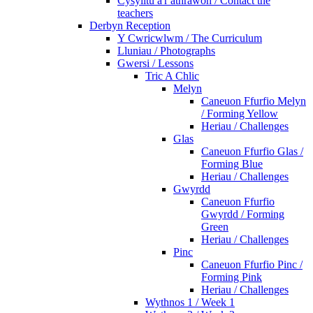
Cysylltu â'r athrawon / Contact the
teachers
Derbyn Reception
Y Cwricwlwm / The Curriculum
Lluniau / Photographs
Gwersi / Lessons
Tric A Chlic
Melyn
Caneuon Ffurfio Melyn
/ Forming Yellow
Heriau / Challenges
Glas
Caneuon Ffurfio Glas /
Forming Blue
Heriau / Challenges
Gwyrdd
Caneuon Ffurfio
Gwyrdd / Forming
Green
Heriau / Challenges
Pinc
Caneuon Ffurfio Pinc /
Forming Pink
Heriau / Challenges
Wythnos 1 / Week 1