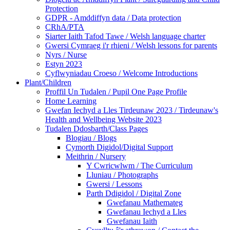
Protection
GDPR - Amddiffyn data / Data protection
CRhA/PTA
Siarter Iaith Tafod Tawe / Welsh language charter
Gwersi Cymraeg i'r rhieni / Welsh lessons for parents
Nyrs / Nurse
Estyn 2023
Cyflwyniadau Croeso / Welcome Introductions
Plant/Children
Proffil Un Tudalen / Pupil One Page Profile
Home Learning
Gwefan Iechyd a Lles Tirdeunaw 2023 / Tirdeunaw's
Health and Wellbeing Website 2023
Tudalen Ddosbarth/Class Pages
Blogiau / Blogs
Cymorth Digidol/Digital Support
Meithrin / Nursery
Y Cwricwlwm / The Curriculum
Lluniau / Photographs
Gwersi / Lessons
Parth Ddigidol / Digital Zone
Gwefanau Mathemateg
Gwefanau Iechyd a Lles
Gwefanau Iaith