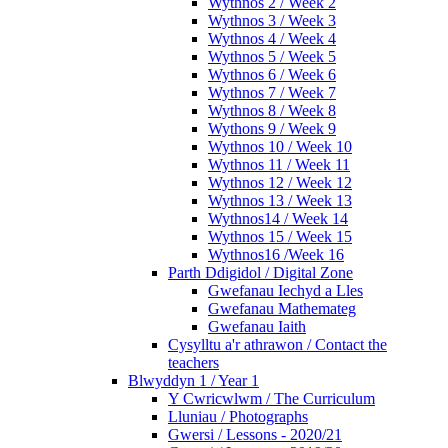
Wythnos 2 / Week 2
Wythnos 3 / Week 3
Wythnos 4 / Week 4
Wythnos 5 / Week 5
Wythnos 6 / Week 6
Wythnos 7 / Week 7
Wythnos 8 / Week 8
Wythons 9 / Week 9
Wythnos 10 / Week 10
Wythnos 11 / Week 11
Wythnos 12 / Week 12
Wythnos 13 / Week 13
Wythnos14 / Week 14
Wythnos 15 / Week 15
Wythnos16 /Week 16
Parth Ddigidol / Digital Zone
Gwefanau Iechyd a Lles
Gwefanau Mathemateg
Gwefanau Iaith
Cysylltu a'r athrawon / Contact the
teachers
Blwyddyn 1 / Year 1
Y Cwricwlwm / The Curriculum
Lluniau / Photographs
Gwersi / Lessons - 2020/21