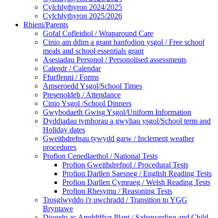
Cylchlythyron 2024/2025
Cylchlythyron 2025/2026
Rhieni/Parents
Gofal Cofleidiol / Wraparound Care
Cinio am ddim a grant hanfodion ysgol / Free school
meals and school essentials grant
Asesiadau Personol / Personolised assessments
Calendr / Calendar
Ffurflenni / Forms
Amseroedd Ysgol/School Times
Presenoldeb / Attendance
Cinio Ysgol /School Dinners
Gwybodaeth Gwisg Ysgol/Uniform Information
Dyddiadau tymhorau a gwyliau ysgol/School term and
Holiday dates
Gweithdrefnau tywydd garw / Inclement weather
procedures
Profion Cenedlaethol / National Tests
Profion Gweithdrefnol / Procedural Tests
Profion Darllen Saesneg / English Reading Tests
Profion Darllen Cymraeg / Welsh Reading Tests
Profion Rhesymu / Reasoning Tests
Trosglwyddo i'r uwchradd / Transition to YGG
Bryntawe
Diogelu ac Amddiffyn Plant / Safeguarding and Child