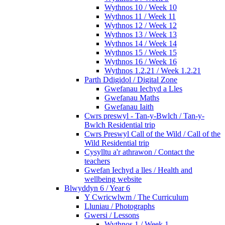
Wythnos 10 / Week 10
Wythnos 11 / Week 11
Wythnos 12 / Week 12
Wythnos 13 / Week 13
Wythnos 14 / Week 14
Wythnos 15 / Week 15
Wythnos 16 / Week 16
Wythnos 1.2.21 / Week 1.2.21
Parth Ddigidol / Digital Zone
Gwefanau Iechyd a Lles
Gwefanau Maths
Gwefanau Iaith
Cwrs preswyl - Tan-y-Bwlch / Tan-y-
Bwlch Residential trip
Cwrs Preswyl Call of the Wild / Call of the
Wild Residential trip
Cysylltu a'r athrawon / Contact the
teachers
Gwefan Iechyd a lles / Health and
wellbeing website
Blwyddyn 6 / Year 6
Y Cwricwlwm / The Curriculum
Lluniau / Photographs
Gwersi / Lessons
Wythnos 1 / Week 1