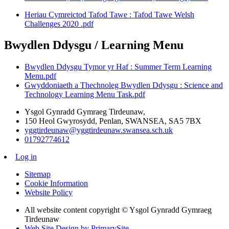
Heriau Cymreictod Tafod Tawe : Tafod Tawe Welsh
Challenges 2020 .pdf
Bwydlen Ddysgu / Learning Menu
Bwydlen Ddysgu Tymor yr Haf : Summer Term Learning
Menu.pdf
Gwyddoniaeth a Thechnoleg Bwydlen Ddysgu : Science and
Technology Learning Menu Task.pdf
Ysgol Gynradd Gymraeg Tirdeunaw,
150 Heol Gwyrosydd, Penlan, SWANSEA, SA5 7BX
yggtirdeunaw@yggtirdeunaw.swansea.sch.uk
01792774612
Log in
Sitemap
Cookie Information
Website Policy
All website content copyright © Ysgol Gynradd Gymraeg
Tirdeunaw
Web Site Design by PrimarySite