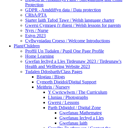
Protection
GDPR - Amddiffyn data / Data protection
CRhA/PTA
Siarter Iaith Tafod Tawe / Welsh language charter
Gwersi Cymraeg i'r rhieni / Welsh lessons for parents
Nyrs / Nurse
Estyn 2023
Cyflwyniadau Croeso / Welcome Introductions
Plant/Children
Proffil Un Tudalen / Pupil One Page Profile
Home Learning
Gwefan Iechyd a Lles Tirdeunaw 2023 / Tirdeunaw's
Health and Wellbeing Website 2023
Tudalen Ddosbarth/Class Pages
Blogiau / Blogs
Cymorth Digidol/Digital Support
Meithrin / Nursery
Y Cwricwlwm / The Curriculum
Lluniau / Photographs
Gwersi / Lessons
Parth Ddigidol / Digital Zone
Gwefanau Mathemateg
Gwefanau Iechyd a Lles
Gwefanau Iaith