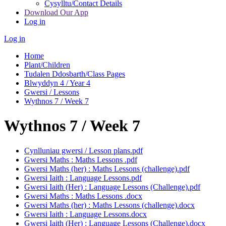
Cysylltu/Contact Details
Download Our App
Log in
Log in
Home
Plant/Children
Tudalen Ddosbarth/Class Pages
Blwyddyn 4 / Year 4
Gwersi / Lessons
Wythnos 7 / Week 7
Wythnos 7 / Week 7
Cynlluniau gwersi / Lesson plans.pdf
Gwersi Maths : Maths Lessons .pdf
Gwersi Maths (her) : Maths Lessons (challenge).pdf
Gwersi Iaith : Language Lessons.pdf
Gwersi Iaith (Her) : Language Lessons (Challenge).pdf
Gwersi Maths : Maths Lessons .docx
Gwersi Maths (her) : Maths Lessons (challenge).docx
Gwersi Iaith : Language Lessons.docx
Gwersi Iaith (Her) : Language Lessons (Challenge).docx