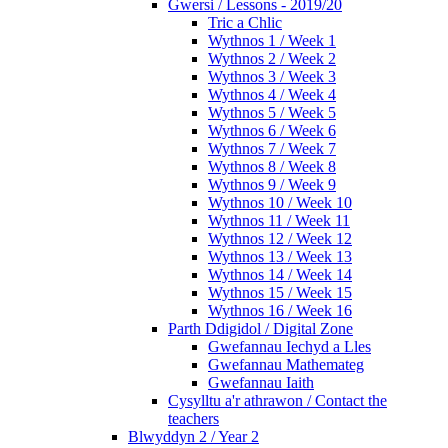
Gwersi / Lessons - 2019/20
Tric a Chlic
Wythnos 1 / Week 1
Wythnos 2 / Week 2
Wythnos 3 / Week 3
Wythnos 4 / Week 4
Wythnos 5 / Week 5
Wythnos 6 / Week 6
Wythnos 7 / Week 7
Wythnos 8 / Week 8
Wythnos 9 / Week 9
Wythnos 10 / Week 10
Wythnos 11 / Week 11
Wythnos 12 / Week 12
Wythnos 13 / Week 13
Wythnos 14 / Week 14
Wythnos 15 / Week 15
Wythnos 16 / Week 16
Parth Ddigidol / Digital Zone
Gwefannau Iechyd a Lles
Gwefannau Mathemateg
Gwefannau Iaith
Cysylltu a'r athrawon / Contact the
teachers
Blwyddyn 2 / Year 2