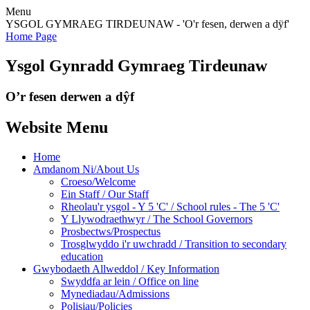
Menu
YSGOL GYMRAEG TIRDEUNAW - 'O'r fesen, derwen a dÿf'
Home Page
Ysgol Gynradd Gymraeg Tirdeunaw
O’r fesen derwen a dŷf
Website Menu
Home
Amdanom Ni/About Us
Croeso/Welcome
Ein Staff / Our Staff
Rheolau'r ysgol - Y 5 'C' / School rules - The 5 'C'
Y Llywodraethwyr / The School Governors
Prosbectws/Prospectus
Trosglwyddo i'r uwchradd / Transition to secondary
education
Gwybodaeth Allweddol / Key Information
Swyddfa ar lein / Office on line
Mynediadau/Admissions
Polisiau/Policies