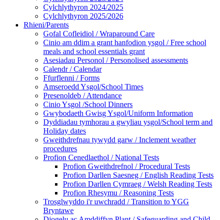
Cylchlythyron 2024/2025
Cylchlythyron 2025/2026
Rhieni/Parents
Gofal Cofleidiol / Wraparound Care
Cinio am ddim a grant hanfodion ysgol / Free school
meals and school essentials grant
Asesiadau Personol / Personolised assessments
Calendr / Calendar
Ffurflenni / Forms
Amseroedd Ysgol/School Times
Presenoldeb / Attendance
Cinio Ysgol /School Dinners
Gwybodaeth Gwisg Ysgol/Uniform Information
Dyddiadau tymhorau a gwyliau ysgol/School term and
Holiday dates
Gweithdrefnau tywydd garw / Inclement weather
procedures
Profion Cenedlaethol / National Tests
Profion Gweithdrefnol / Procedural Tests
Profion Darllen Saesneg / English Reading Tests
Profion Darllen Cymraeg / Welsh Reading Tests
Profion Rhesymu / Reasoning Tests
Trosglwyddo i'r uwchradd / Transition to YGG
Bryntawe
Diogelu ac Amddiffyn Plant / Safeguarding and Child