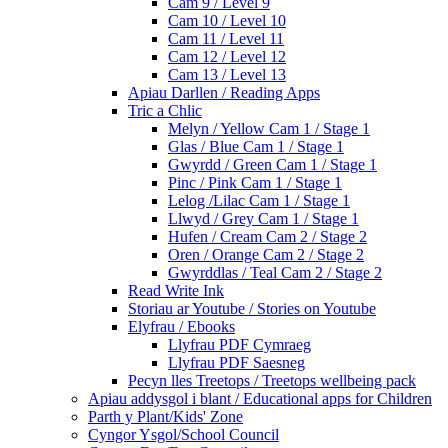
Cam 9 / Level 9
Cam 10 / Level 10
Cam 11 / Level 11
Cam 12 / Level 12
Cam 13 / Level 13
Apiau Darllen / Reading Apps
Tric a Chlic
Melyn / Yellow Cam 1 / Stage 1
Glas / Blue Cam 1 / Stage 1
Gwyrdd / Green Cam 1 / Stage 1
Pinc / Pink Cam 1 / Stage 1
Lelog /Lilac Cam 1 / Stage 1
Llwyd / Grey Cam 1 / Stage 1
Hufen / Cream Cam 2 / Stage 2
Oren / Orange Cam 2 / Stage 2
Gwyrddlas / Teal Cam 2 / Stage 2
Read Write Ink
Storiau ar Youtube / Stories on Youtube
Elyfrau / Ebooks
Llyfrau PDF Cymraeg
Llyfrau PDF Saesneg
Pecyn lles Treetops / Treetops wellbeing pack
Apiau addysgol i blant / Educational apps for Children
Parth y Plant/Kids' Zone
Cyngor Ysgol/School Council