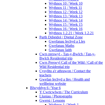
Wythnos 10 / Week 10
Wythnos 11 / Week 11
Wythnos 12 / Week 12
Wythnos 13 / Week 13
Wythnos 14 / Week 14
Wythnos 15 / Week 15
Wythnos 16 / Week 16
Wythnos 1.2.21 / Week 1.2.21
Parth Ddigidol / Digital Zone
Gwefanau Iechyd a Lles
Gwefanau Maths
Gwefanau Iaith
Cwrs preswyl - Tan-y-Bwlch / Tan-y-
Bwlch Residential trip
Cwrs Preswyl Call of the Wild / Call of the
Wild Residential trip
Cysylltu a'r athrawon / Contact the
teachers
Gwefan Iechyd a lles / Health and
wellbeing website
Blwyddyn 6 / Year 6
Y Cwricwlwm / The Curriculum
Lluniau / Photographs
Gwersi / Lessons
Wythnos 1 / Week 1