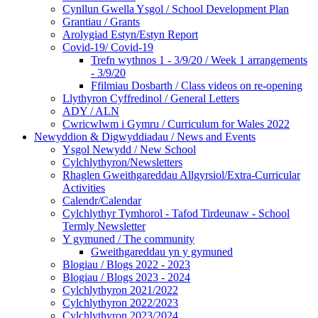
Cynllun Gwella Ysgol / School Development Plan
Grantiau / Grants
Arolygiad Estyn/Estyn Report
Covid-19/ Covid-19
Trefn wythnos 1 - 3/9/20 / Week 1 arrangements
- 3/9/20
Ffilmiau Dosbarth / Class videos on re-opening
Llythyron Cyffredinol / General Letters
ADY / ALN
Cwricwlwm i Gymru / Curriculum for Wales 2022
Newyddion & Digwyddiadau / News and Events
Ysgol Newydd / New School
Cylchlythyron/Newsletters
Rhaglen Gweithgareddau Allgyrsiol/Extra-Curricular
Activities
Calendr/Calendar
Cylchlythyr Tymhorol - Tafod Tirdeunaw - School
Termly Newsletter
Y gymuned / The community
Gweithgareddau yn y gymuned
Blogiau / Blogs 2022 - 2023
Blogiau / Blogs 2023 - 2024
Cylchlythyron 2021/2022
Cylchlythyron 2022/2023
Cylchlythyron 2023/2024