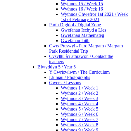
Wythnos 15 / Week 15
Wythnos 16 / Week 16
Wythnos Chwefror 1af 2021 / Week
1st of February 2021
Parth Digidol / Digital Zone
Gwefanau Iechyd a Lles
Gwefanau Mathemateg
Gwefanau Iaith
Cwrs Preswyl - Parc Margam / Margam
Park Residential Trip
Cysylltu â'r athrawon / Contact the
teachers
Blwyddyn 5 / Year 5
Y Cwricwlwm / The Curriculum
Lluniau / Photographs
Gwersi / Lessons
Wythnos 1 / Week 1
Wythnos 2 / Week 2
Wythnos 3 / Week 3
Wythnos 4 / Week 4
Wythnos 5 / Week 5
Wythnos 6 / Week 6
Wythnos 7 / Week 7
Wythnos 8 / Week 8
Wythnos 9 / Week 9