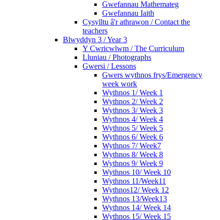
Gwefannau Mathemateg
Gwefannau Iaith
Cysylltu â'r athrawon / Contact the
teachers
Blwyddyn 3 / Year 3
Y Cwricwlwm / The Curriculum
Lluniau / Photographs
Gwersi / Lessons
Gwers wythnos frys/Emergency
week work
Wythnos 1/ Week 1
Wythnos 2/ Week 2
Wythnos 3/ Week 3
Wythnos 4/ Week 4
Wythnos 5/ Week 5
Wythnos 6/ Week 6
Wythnos 7/ Week7
Wythnos 8/ Week 8
Wythnos 9/ Week 9
Wythnos 10/ Week 10
Wythnos 11/Week11
Wythnos12/ Week 12
Wythnos 13/Week13
Wythnos 14/ Week 14
Wythnos 15/ Week 15