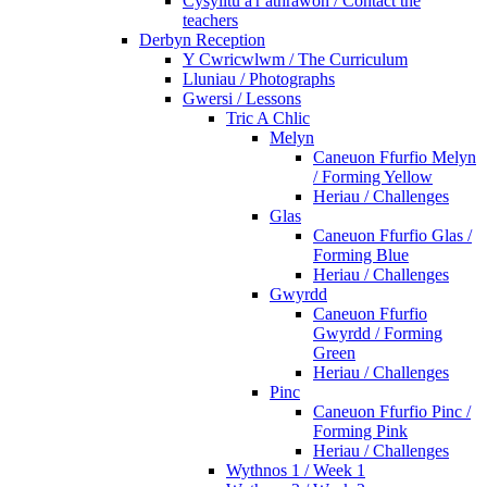
Cysylltu â'r athrawon / Contact the
teachers
Derbyn Reception
Y Cwricwlwm / The Curriculum
Lluniau / Photographs
Gwersi / Lessons
Tric A Chlic
Melyn
Caneuon Ffurfio Melyn
/ Forming Yellow
Heriau / Challenges
Glas
Caneuon Ffurfio Glas /
Forming Blue
Heriau / Challenges
Gwyrdd
Caneuon Ffurfio
Gwyrdd / Forming
Green
Heriau / Challenges
Pinc
Caneuon Ffurfio Pinc /
Forming Pink
Heriau / Challenges
Wythnos 1 / Week 1