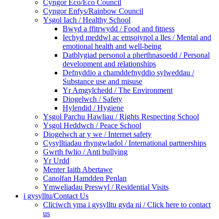
Cyngor Eco/Eco Council
Cyngor Enfys/Rainbow Council
Ysgol Iach / Healthy School
Bwyd a ffitrwydd / Food and fitness
Iechyd meddwl ac emsoiynol a lles / Mental and
emotional health and well-being
Datblygiad personol a pherthnasoedd / Personal
development and relationships
Defnyddio a chamddefnyddio sylweddau /
Substance use and misuse
Yr Amgylchedd / The Environment
Diogelwch / Safety
Hylendid / Hygiene
Ysgol Parchu Hawliau / Rights Respecting School
Ysgol Heddwch / Peace School
Diogelwch ar y we / Internet safety
Cysylltiadau rhyngwladol / International partnerships
Gwrth fwlio / Anti bullying
Yr Urdd
Menter Iaith Abertawe
Canolfan Hamdden Penlan
Ymweliadau Preswyl / Residential Visits
i gysylltu/Contact Us
Cliciwch yma i gysylltu gyda ni / Click here to contact
us