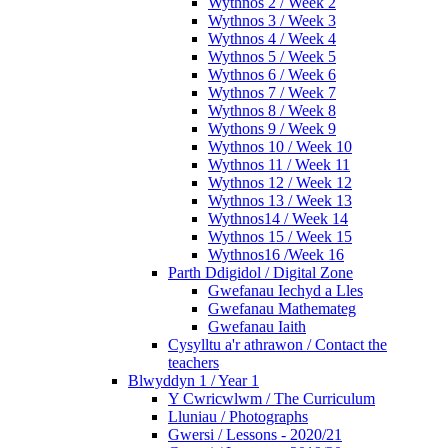
Wythnos 2 / Week 2
Wythnos 3 / Week 3
Wythnos 4 / Week 4
Wythnos 5 / Week 5
Wythnos 6 / Week 6
Wythnos 7 / Week 7
Wythnos 8 / Week 8
Wythons 9 / Week 9
Wythnos 10 / Week 10
Wythnos 11 / Week 11
Wythnos 12 / Week 12
Wythnos 13 / Week 13
Wythnos14 / Week 14
Wythnos 15 / Week 15
Wythnos16 /Week 16
Parth Ddigidol / Digital Zone
Gwefanau Iechyd a Lles
Gwefanau Mathemateg
Gwefanau Iaith
Cysylltu a'r athrawon / Contact the
teachers
Blwyddyn 1 / Year 1
Y Cwricwlwm / The Curriculum
Lluniau / Photographs
Gwersi / Lessons - 2020/21