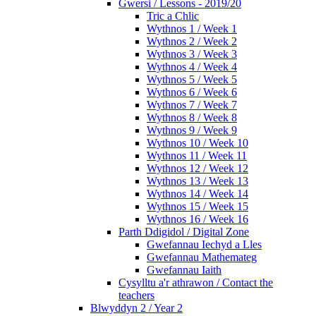
Gwersi / Lessons - 2019/20
Tric a Chlic
Wythnos 1 / Week 1
Wythnos 2 / Week 2
Wythnos 3 / Week 3
Wythnos 4 / Week 4
Wythnos 5 / Week 5
Wythnos 6 / Week 6
Wythnos 7 / Week 7
Wythnos 8 / Week 8
Wythnos 9 / Week 9
Wythnos 10 / Week 10
Wythnos 11 / Week 11
Wythnos 12 / Week 12
Wythnos 13 / Week 13
Wythnos 14 / Week 14
Wythnos 15 / Week 15
Wythnos 16 / Week 16
Parth Ddigidol / Digital Zone
Gwefannau Iechyd a Lles
Gwefannau Mathemateg
Gwefannau Iaith
Cysylltu a'r athrawon / Contact the
teachers
Blwyddyn 2 / Year 2