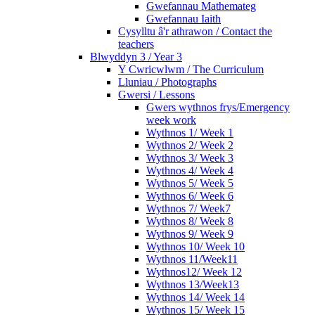
Gwefannau Mathemateg
Gwefannau Iaith
Cysylltu â'r athrawon / Contact the
teachers
Blwyddyn 3 / Year 3
Y Cwricwlwm / The Curriculum
Lluniau / Photographs
Gwersi / Lessons
Gwers wythnos frys/Emergency
week work
Wythnos 1/ Week 1
Wythnos 2/ Week 2
Wythnos 3/ Week 3
Wythnos 4/ Week 4
Wythnos 5/ Week 5
Wythnos 6/ Week 6
Wythnos 7/ Week7
Wythnos 8/ Week 8
Wythnos 9/ Week 9
Wythnos 10/ Week 10
Wythnos 11/Week11
Wythnos12/ Week 12
Wythnos 13/Week13
Wythnos 14/ Week 14
Wythnos 15/ Week 15