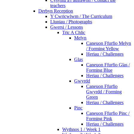
Cysylltu â'r athrawon / Contact the
teachers
Derbyn Reception
Y Cwricwlwm / The Curriculum
Lluniau / Photographs
Gwersi / Lessons
Tric A Chlic
Melyn
Caneuon Ffurfio Melyn
/ Forming Yellow
Heriau / Challenges
Glas
Caneuon Ffurfio Glas /
Forming Blue
Heriau / Challenges
Gwyrdd
Caneuon Ffurfio
Gwyrdd / Forming
Green
Heriau / Challenges
Pinc
Caneuon Ffurfio Pinc /
Forming Pink
Heriau / Challenges
Wythnos 1 / Week 1