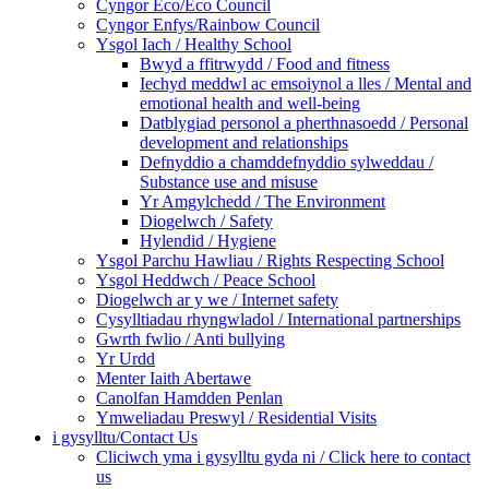
Cyngor Eco/Eco Council
Cyngor Enfys/Rainbow Council
Ysgol Iach / Healthy School
Bwyd a ffitrwydd / Food and fitness
Iechyd meddwl ac emsoiynol a lles / Mental and
emotional health and well-being
Datblygiad personol a pherthnasoedd / Personal
development and relationships
Defnyddio a chamddefnyddio sylweddau /
Substance use and misuse
Yr Amgylchedd / The Environment
Diogelwch / Safety
Hylendid / Hygiene
Ysgol Parchu Hawliau / Rights Respecting School
Ysgol Heddwch / Peace School
Diogelwch ar y we / Internet safety
Cysylltiadau rhyngwladol / International partnerships
Gwrth fwlio / Anti bullying
Yr Urdd
Menter Iaith Abertawe
Canolfan Hamdden Penlan
Ymweliadau Preswyl / Residential Visits
i gysylltu/Contact Us
Cliciwch yma i gysylltu gyda ni / Click here to contact
us