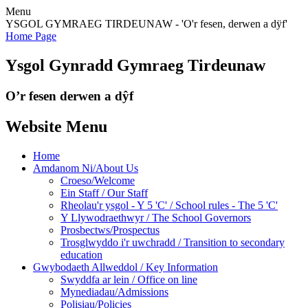
Menu
YSGOL GYMRAEG TIRDEUNAW - 'O'r fesen, derwen a dÿf'
Home Page
Ysgol Gynradd Gymraeg Tirdeunaw
O’r fesen derwen a dŷf
Website Menu
Home
Amdanom Ni/About Us
Croeso/Welcome
Ein Staff / Our Staff
Rheolau'r ysgol - Y 5 'C' / School rules - The 5 'C'
Y Llywodraethwyr / The School Governors
Prosbectws/Prospectus
Trosglwyddo i'r uwchradd / Transition to secondary
education
Gwybodaeth Allweddol / Key Information
Swyddfa ar lein / Office on line
Mynediadau/Admissions
Polisiau/Policies