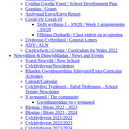
Cynllun Gwella Ysgol / School Development Plan
Grantiau / Grants
Arolygiad Estyn/Estyn Report
Covid-19/ Covid-19
Trefn wythnos 1 - 3/9/20 / Week 1 arrangements
- 3/9/20
Ffilmiau Dosbarth / Class videos on re-opening
Llythyron Cyffredinol / General Letters
ADY / ALN
Cwricwlwm i Gymru / Curriculum for Wales 2022
Newyddion & Digwyddiadau / News and Events
Ysgol Newydd / New School
Cylchlythyron/Newsletters
Rhaglen Gweithgareddau Allgyrsiol/Extra-Curricular
Activities
Calendr/Calendar
Cylchlythyr Tymhorol - Tafod Tirdeunaw - School
Termly Newsletter
Y gymuned / The community
Gweithgareddau yn y gymuned
Blogiau / Blogs 2022 - 2023
Blogiau / Blogs 2023 - 2024
Cylchlythyron 2021/2022
Cylchlythyron 2022/2023
Cylchlythyron 2023/2024