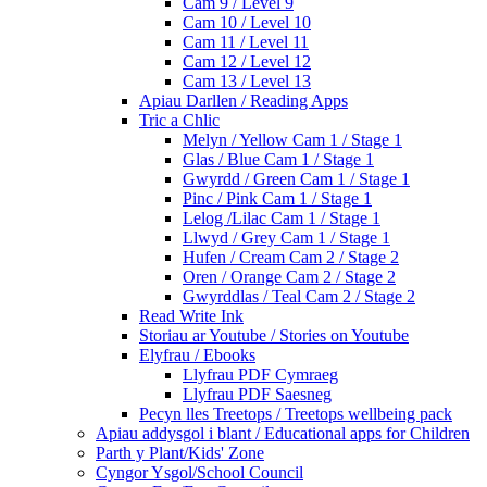
Cam 9 / Level 9
Cam 10 / Level 10
Cam 11 / Level 11
Cam 12 / Level 12
Cam 13 / Level 13
Apiau Darllen / Reading Apps
Tric a Chlic
Melyn / Yellow Cam 1 / Stage 1
Glas / Blue Cam 1 / Stage 1
Gwyrdd / Green Cam 1 / Stage 1
Pinc / Pink Cam 1 / Stage 1
Lelog /Lilac Cam 1 / Stage 1
Llwyd / Grey Cam 1 / Stage 1
Hufen / Cream Cam 2 / Stage 2
Oren / Orange Cam 2 / Stage 2
Gwyrddlas / Teal Cam 2 / Stage 2
Read Write Ink
Storiau ar Youtube / Stories on Youtube
Elyfrau / Ebooks
Llyfrau PDF Cymraeg
Llyfrau PDF Saesneg
Pecyn lles Treetops / Treetops wellbeing pack
Apiau addysgol i blant / Educational apps for Children
Parth y Plant/Kids' Zone
Cyngor Ysgol/School Council