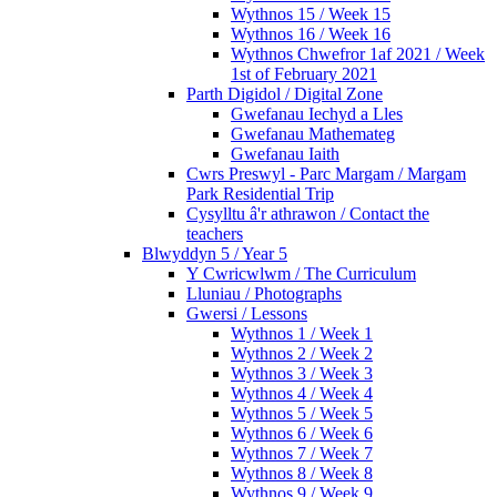
Wythnos 15 / Week 15
Wythnos 16 / Week 16
Wythnos Chwefror 1af 2021 / Week
1st of February 2021
Parth Digidol / Digital Zone
Gwefanau Iechyd a Lles
Gwefanau Mathemateg
Gwefanau Iaith
Cwrs Preswyl - Parc Margam / Margam
Park Residential Trip
Cysylltu â'r athrawon / Contact the
teachers
Blwyddyn 5 / Year 5
Y Cwricwlwm / The Curriculum
Lluniau / Photographs
Gwersi / Lessons
Wythnos 1 / Week 1
Wythnos 2 / Week 2
Wythnos 3 / Week 3
Wythnos 4 / Week 4
Wythnos 5 / Week 5
Wythnos 6 / Week 6
Wythnos 7 / Week 7
Wythnos 8 / Week 8
Wythnos 9 / Week 9