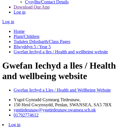
Cysylltu/Contact Details
Download Our App
Log in
Log in
Home
Plant/Children
Tudalen Ddosbarth/Class Pages
Blwyddyn 5 / Year 5
Gwefan Iechyd a lles / Health and wellbeing website
Gwefan Iechyd a lles / Health
and wellbeing website
Gwefan Iechyd a Lles / Health and Wellbeing Website
Ysgol Gynradd Gymraeg Tirdeunaw,
150 Heol Gwyrosydd, Penlan, SWANSEA, SA5 7BX
yggtirdeunaw@yggtirdeunaw.swansea.sch.uk
01792774612
Log in