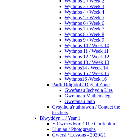
Wythnos 2 / Week 2
Wythnos 3 / Week 3
Wythnos 4 / Week 4
Wythnos 5 / Week 5
Wythnos 6 / Week 6
Wythnos 7 / Week 7
Wythnos 8 / Week 8
Wythons 9 / Week 9
Wythnos 10 / Week 10
Wythnos 11 / Week 11
Wythnos 12 / Week 12
Wythnos 13 / Week 13
Wythnos14 / Week 14
Wythnos 15 / Week 15
Wythnos16 /Week 16
Parth Ddigidol / Digital Zone
Gwefanau Iechyd a Lles
Gwefanau Mathemateg
Gwefanau Iaith
Cysylltu a'r athrawon / Contact the
teachers
Blwyddyn 1 / Year 1
Y Cwricwlwm / The Curriculum
Lluniau / Photographs
Gwersi / Lessons - 2020/21