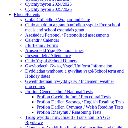
Cylchlythyron 2024/2025
Cylchlythyron 2025/2026
Rhieni/Parents
Gofal Cofleidiol / Wraparound Care
Cinio am ddim a grant hanfodion ysgol / Free school
meals and school essentials grant
Asesiadau Personol / Personolised assessments
Calendr / Calendar
Ffurflenni / Forms
Amseroedd Ysgol/School Times
Presenoldeb / Attendance
Cinio Ysgol /School Dinners
Gwybodaeth Gwisg Ysgol/Uniform Information
Dyddiadau tymhorau a gwyliau ysgol/School term and
Holiday dates
Gweithdrefnau tywydd garw / Inclement weather
procedures
Profion Cenedlaethol / National Tests
Profion Gweithdrefnol / Procedural Tests
Profion Darllen Saesneg / English Reading Tests
Profion Darllen Cymraeg / Welsh Reading Tests
Profion Rhesymu / Reasoning Tests
Trosglwyddo i'r uwchradd / Transition to YGG
Bryntawe
Diogelu ac Amddiffyn Plant / Safeguarding and Child