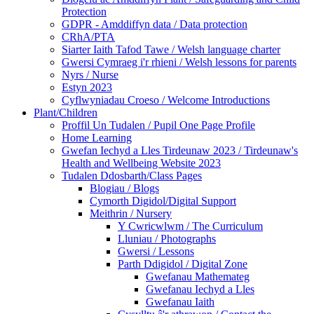
Protection
GDPR - Amddiffyn data / Data protection
CRhA/PTA
Siarter Iaith Tafod Tawe / Welsh language charter
Gwersi Cymraeg i'r rhieni / Welsh lessons for parents
Nyrs / Nurse
Estyn 2023
Cyflwyniadau Croeso / Welcome Introductions
Plant/Children
Proffil Un Tudalen / Pupil One Page Profile
Home Learning
Gwefan Iechyd a Lles Tirdeunaw 2023 / Tirdeunaw's
Health and Wellbeing Website 2023
Tudalen Ddosbarth/Class Pages
Blogiau / Blogs
Cymorth Digidol/Digital Support
Meithrin / Nursery
Y Cwricwlwm / The Curriculum
Lluniau / Photographs
Gwersi / Lessons
Parth Ddigidol / Digital Zone
Gwefanau Mathemateg
Gwefanau Iechyd a Lles
Gwefanau Iaith