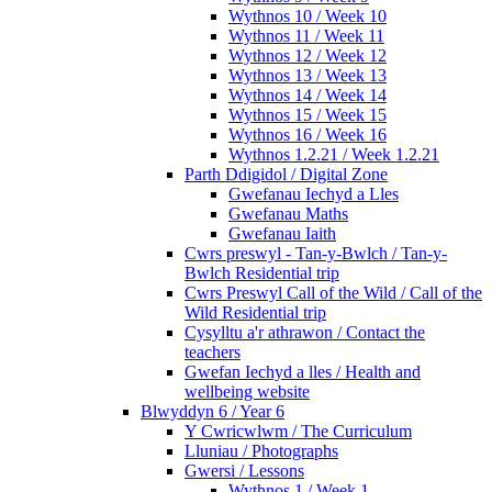
Wythnos 10 / Week 10
Wythnos 11 / Week 11
Wythnos 12 / Week 12
Wythnos 13 / Week 13
Wythnos 14 / Week 14
Wythnos 15 / Week 15
Wythnos 16 / Week 16
Wythnos 1.2.21 / Week 1.2.21
Parth Ddigidol / Digital Zone
Gwefanau Iechyd a Lles
Gwefanau Maths
Gwefanau Iaith
Cwrs preswyl - Tan-y-Bwlch / Tan-y-
Bwlch Residential trip
Cwrs Preswyl Call of the Wild / Call of the
Wild Residential trip
Cysylltu a'r athrawon / Contact the
teachers
Gwefan Iechyd a lles / Health and
wellbeing website
Blwyddyn 6 / Year 6
Y Cwricwlwm / The Curriculum
Lluniau / Photographs
Gwersi / Lessons
Wythnos 1 / Week 1