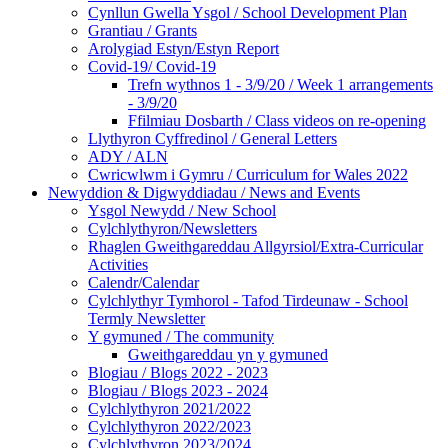
Cynllun Gwella Ysgol / School Development Plan
Grantiau / Grants
Arolygiad Estyn/Estyn Report
Covid-19/ Covid-19
Trefn wythnos 1 - 3/9/20 / Week 1 arrangements
- 3/9/20
Ffilmiau Dosbarth / Class videos on re-opening
Llythyron Cyffredinol / General Letters
ADY / ALN
Cwricwlwm i Gymru / Curriculum for Wales 2022
Newyddion & Digwyddiadau / News and Events
Ysgol Newydd / New School
Cylchlythyron/Newsletters
Rhaglen Gweithgareddau Allgyrsiol/Extra-Curricular
Activities
Calendr/Calendar
Cylchlythyr Tymhorol - Tafod Tirdeunaw - School
Termly Newsletter
Y gymuned / The community
Gweithgareddau yn y gymuned
Blogiau / Blogs 2022 - 2023
Blogiau / Blogs 2023 - 2024
Cylchlythyron 2021/2022
Cylchlythyron 2022/2023
Cylchlythyron 2023/2024