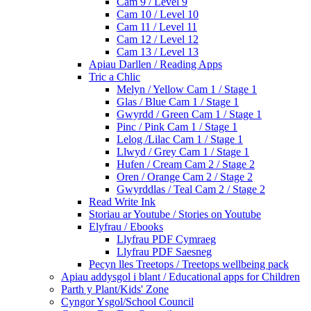
Cam 9 / Level 9
Cam 10 / Level 10
Cam 11 / Level 11
Cam 12 / Level 12
Cam 13 / Level 13
Apiau Darllen / Reading Apps
Tric a Chlic
Melyn / Yellow Cam 1 / Stage 1
Glas / Blue Cam 1 / Stage 1
Gwyrdd / Green Cam 1 / Stage 1
Pinc / Pink Cam 1 / Stage 1
Lelog /Lilac Cam 1 / Stage 1
Llwyd / Grey Cam 1 / Stage 1
Hufen / Cream Cam 2 / Stage 2
Oren / Orange Cam 2 / Stage 2
Gwyrddlas / Teal Cam 2 / Stage 2
Read Write Ink
Storiau ar Youtube / Stories on Youtube
Elyfrau / Ebooks
Llyfrau PDF Cymraeg
Llyfrau PDF Saesneg
Pecyn lles Treetops / Treetops wellbeing pack
Apiau addysgol i blant / Educational apps for Children
Parth y Plant/Kids' Zone
Cyngor Ysgol/School Council