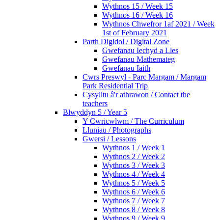
Wythnos 15 / Week 15
Wythnos 16 / Week 16
Wythnos Chwefror 1af 2021 / Week
1st of February 2021
Parth Digidol / Digital Zone
Gwefanau Iechyd a Lles
Gwefanau Mathemateg
Gwefanau Iaith
Cwrs Preswyl - Parc Margam / Margam
Park Residential Trip
Cysylltu â'r athrawon / Contact the
teachers
Blwyddyn 5 / Year 5
Y Cwricwlwm / The Curriculum
Lluniau / Photographs
Gwersi / Lessons
Wythnos 1 / Week 1
Wythnos 2 / Week 2
Wythnos 3 / Week 3
Wythnos 4 / Week 4
Wythnos 5 / Week 5
Wythnos 6 / Week 6
Wythnos 7 / Week 7
Wythnos 8 / Week 8
Wythnos 9 / Week 9