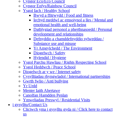
Cyngor Eco/Eco Council
Cyngor Enfys/Rainbow Council
Ysgol Iach / Healthy School
Bwyd a ffitrwydd / Food and fitness
Iechyd meddwl ac emsoiynol a lles / Mental and
emotional health and well-being
Datblygiad personol a pherthnasoedd / Personal
development and relationships
Defnyddio a chamddefnyddio sylweddau /
Substance use and misuse
Yr Amgylchedd / The Environment
Diogelwch / Safety
Hylendid / Hygiene
Ysgol Parchu Hawliau / Rights Respecting School
Ysgol Heddwch / Peace School
Diogelwch ar y we / Internet safety
Cysylltiadau rhyngwladol / International partnerships
Gwrth fwlio / Anti bullying
Yr Urdd
Menter Iaith Abertawe
Canolfan Hamdden Penlan
Ymweliadau Preswyl / Residential Visits
i gysylltu/Contact Us
Cliciwch yma i gysylltu gyda ni / Click here to contact
us