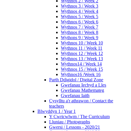
Wythnos 2 / Week 2
Wythnos 3 / Week 3
Wythnos 4 / Week 4
Wythnos 5 / Week 5
Wythnos 6 / Week 6
Wythnos 7 / Week 7
Wythnos 8 / Week 8
Wythons 9 / Week 9
Wythnos 10 / Week 10
Wythnos 11 / Week 11
Wythnos 12 / Week 12
Wythnos 13 / Week 13
Wythnos14 / Week 14
Wythnos 15 / Week 15
Wythnos16 /Week 16
Parth Ddigidol / Digital Zone
Gwefanau Iechyd a Lles
Gwefanau Mathemateg
Gwefanau Iaith
Cysylltu a'r athrawon / Contact the
teachers
Blwyddyn 1 / Year 1
Y Cwricwlwm / The Curriculum
Lluniau / Photographs
Gwersi / Lessons - 2020/21