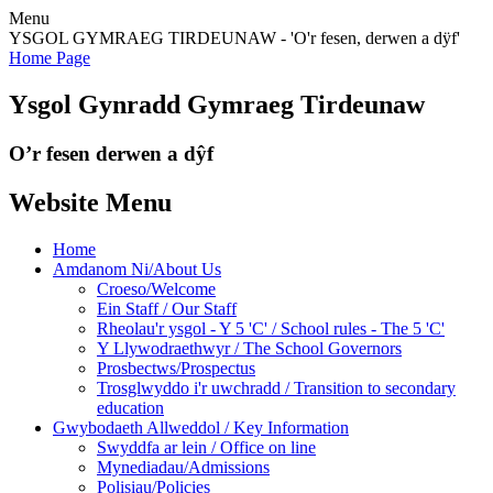
Menu
YSGOL GYMRAEG TIRDEUNAW - 'O'r fesen, derwen a dÿf'
Home Page
Ysgol Gynradd Gymraeg Tirdeunaw
O’r fesen derwen a dŷf
Website Menu
Home
Amdanom Ni/About Us
Croeso/Welcome
Ein Staff / Our Staff
Rheolau'r ysgol - Y 5 'C' / School rules - The 5 'C'
Y Llywodraethwyr / The School Governors
Prosbectws/Prospectus
Trosglwyddo i'r uwchradd / Transition to secondary
education
Gwybodaeth Allweddol / Key Information
Swyddfa ar lein / Office on line
Mynediadau/Admissions
Polisiau/Policies