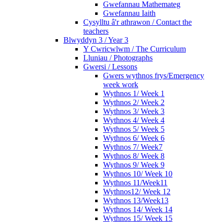
Gwefannau Mathemateg
Gwefannau Iaith
Cysylltu â'r athrawon / Contact the
teachers
Blwyddyn 3 / Year 3
Y Cwricwlwm / The Curriculum
Lluniau / Photographs
Gwersi / Lessons
Gwers wythnos frys/Emergency
week work
Wythnos 1/ Week 1
Wythnos 2/ Week 2
Wythnos 3/ Week 3
Wythnos 4/ Week 4
Wythnos 5/ Week 5
Wythnos 6/ Week 6
Wythnos 7/ Week7
Wythnos 8/ Week 8
Wythnos 9/ Week 9
Wythnos 10/ Week 10
Wythnos 11/Week11
Wythnos12/ Week 12
Wythnos 13/Week13
Wythnos 14/ Week 14
Wythnos 15/ Week 15