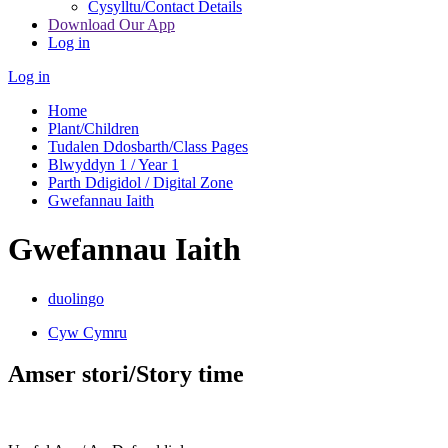
Cysylltu/Contact Details
Download Our App
Log in
Log in
Home
Plant/Children
Tudalen Ddosbarth/Class Pages
Blwyddyn 1 / Year 1
Parth Ddigidol / Digital Zone
Gwefannau Iaith
Gwefannau Iaith
duolingo
Cyw Cymru
Amser stori/Story time