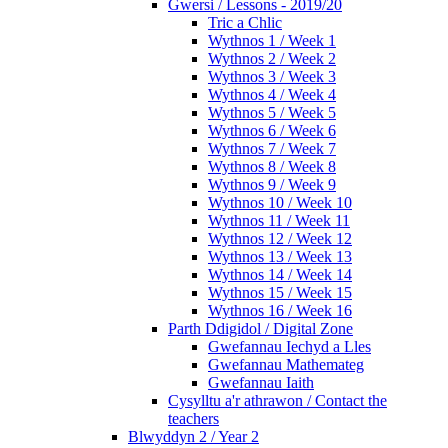
Gwersi / Lessons - 2019/20
Tric a Chlic
Wythnos 1 / Week 1
Wythnos 2 / Week 2
Wythnos 3 / Week 3
Wythnos 4 / Week 4
Wythnos 5 / Week 5
Wythnos 6 / Week 6
Wythnos 7 / Week 7
Wythnos 8 / Week 8
Wythnos 9 / Week 9
Wythnos 10 / Week 10
Wythnos 11 / Week 11
Wythnos 12 / Week 12
Wythnos 13 / Week 13
Wythnos 14 / Week 14
Wythnos 15 / Week 15
Wythnos 16 / Week 16
Parth Ddigidol / Digital Zone
Gwefannau Iechyd a Lles
Gwefannau Mathemateg
Gwefannau Iaith
Cysylltu a'r athrawon / Contact the
teachers
Blwyddyn 2 / Year 2