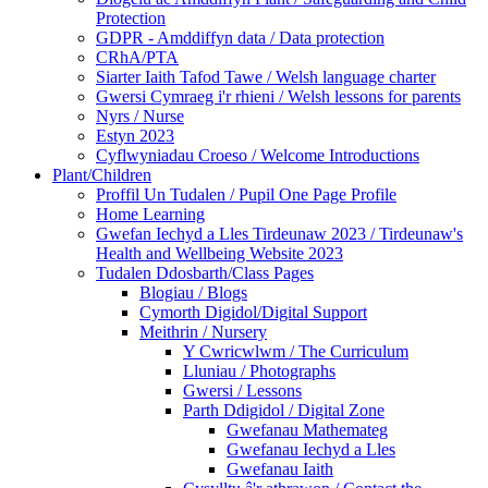
Protection
GDPR - Amddiffyn data / Data protection
CRhA/PTA
Siarter Iaith Tafod Tawe / Welsh language charter
Gwersi Cymraeg i'r rhieni / Welsh lessons for parents
Nyrs / Nurse
Estyn 2023
Cyflwyniadau Croeso / Welcome Introductions
Plant/Children
Proffil Un Tudalen / Pupil One Page Profile
Home Learning
Gwefan Iechyd a Lles Tirdeunaw 2023 / Tirdeunaw's
Health and Wellbeing Website 2023
Tudalen Ddosbarth/Class Pages
Blogiau / Blogs
Cymorth Digidol/Digital Support
Meithrin / Nursery
Y Cwricwlwm / The Curriculum
Lluniau / Photographs
Gwersi / Lessons
Parth Ddigidol / Digital Zone
Gwefanau Mathemateg
Gwefanau Iechyd a Lles
Gwefanau Iaith