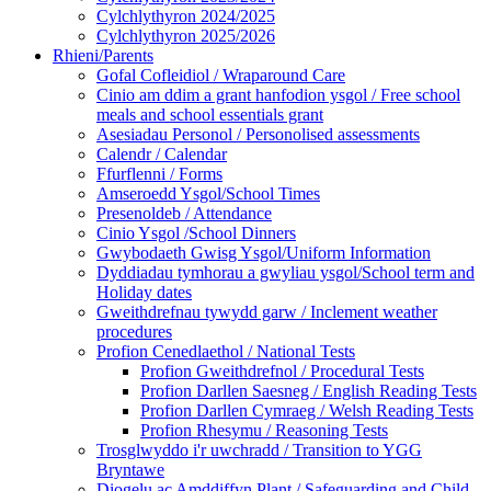
Cylchlythyron 2024/2025
Cylchlythyron 2025/2026
Rhieni/Parents
Gofal Cofleidiol / Wraparound Care
Cinio am ddim a grant hanfodion ysgol / Free school
meals and school essentials grant
Asesiadau Personol / Personolised assessments
Calendr / Calendar
Ffurflenni / Forms
Amseroedd Ysgol/School Times
Presenoldeb / Attendance
Cinio Ysgol /School Dinners
Gwybodaeth Gwisg Ysgol/Uniform Information
Dyddiadau tymhorau a gwyliau ysgol/School term and
Holiday dates
Gweithdrefnau tywydd garw / Inclement weather
procedures
Profion Cenedlaethol / National Tests
Profion Gweithdrefnol / Procedural Tests
Profion Darllen Saesneg / English Reading Tests
Profion Darllen Cymraeg / Welsh Reading Tests
Profion Rhesymu / Reasoning Tests
Trosglwyddo i'r uwchradd / Transition to YGG
Bryntawe
Diogelu ac Amddiffyn Plant / Safeguarding and Child