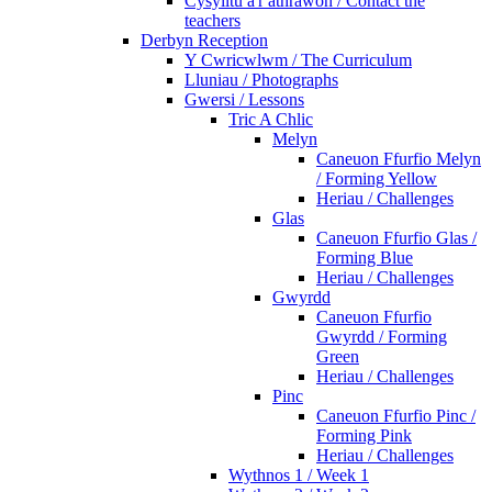
Cysylltu â'r athrawon / Contact the
teachers
Derbyn Reception
Y Cwricwlwm / The Curriculum
Lluniau / Photographs
Gwersi / Lessons
Tric A Chlic
Melyn
Caneuon Ffurfio Melyn
/ Forming Yellow
Heriau / Challenges
Glas
Caneuon Ffurfio Glas /
Forming Blue
Heriau / Challenges
Gwyrdd
Caneuon Ffurfio
Gwyrdd / Forming
Green
Heriau / Challenges
Pinc
Caneuon Ffurfio Pinc /
Forming Pink
Heriau / Challenges
Wythnos 1 / Week 1