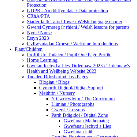
Protection
GDPR - Amddiffyn data / Data protection
CRhA/PTA
Siarter Iaith Tafod Tawe / Welsh language charter
Gwersi Cymraeg i'r rhieni / Welsh lessons for parents
Nyrs / Nurse
Estyn 2023
Cyflwyniadau Croeso / Welcome Introductions
Plant/Children
Proffil Un Tudalen / Pupil One Page Profile
Home Learning
Gwefan Iechyd a Lles Tirdeunaw 2023 / Tirdeunaw's
Health and Wellbeing Website 2023
Tudalen Ddosbarth/Class Pages
Blogiau / Blogs
Cymorth Digidol/Digital Support
Meithrin / Nursery
Y Cwricwlwm / The Curriculum
Lluniau / Photographs
Gwersi / Lessons
Parth Ddigidol / Digital Zone
Gwefanau Mathemateg
Gwefanau Iechyd a Lles
Gwefanau Iaith