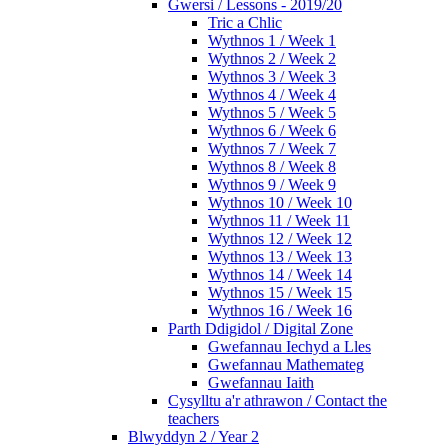
Gwersi / Lessons - 2019/20
Tric a Chlic
Wythnos 1 / Week 1
Wythnos 2 / Week 2
Wythnos 3 / Week 3
Wythnos 4 / Week 4
Wythnos 5 / Week 5
Wythnos 6 / Week 6
Wythnos 7 / Week 7
Wythnos 8 / Week 8
Wythnos 9 / Week 9
Wythnos 10 / Week 10
Wythnos 11 / Week 11
Wythnos 12 / Week 12
Wythnos 13 / Week 13
Wythnos 14 / Week 14
Wythnos 15 / Week 15
Wythnos 16 / Week 16
Parth Ddigidol / Digital Zone
Gwefannau Iechyd a Lles
Gwefannau Mathemateg
Gwefannau Iaith
Cysylltu a'r athrawon / Contact the
teachers
Blwyddyn 2 / Year 2