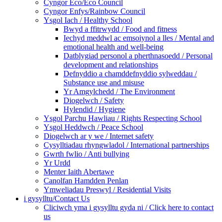
Cyngor Eco/Eco Council
Cyngor Enfys/Rainbow Council
Ysgol Iach / Healthy School
Bwyd a ffitrwydd / Food and fitness
Iechyd meddwl ac emsoiynol a lles / Mental and
emotional health and well-being
Datblygiad personol a pherthnasoedd / Personal
development and relationships
Defnyddio a chamddefnyddio sylweddau /
Substance use and misuse
Yr Amgylchedd / The Environment
Diogelwch / Safety
Hylendid / Hygiene
Ysgol Parchu Hawliau / Rights Respecting School
Ysgol Heddwch / Peace School
Diogelwch ar y we / Internet safety
Cysylltiadau rhyngwladol / International partnerships
Gwrth fwlio / Anti bullying
Yr Urdd
Menter Iaith Abertawe
Canolfan Hamdden Penlan
Ymweliadau Preswyl / Residential Visits
i gysylltu/Contact Us
Cliciwch yma i gysylltu gyda ni / Click here to contact
us