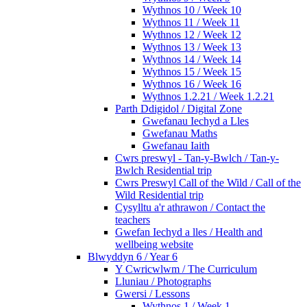
Wythnos 10 / Week 10
Wythnos 11 / Week 11
Wythnos 12 / Week 12
Wythnos 13 / Week 13
Wythnos 14 / Week 14
Wythnos 15 / Week 15
Wythnos 16 / Week 16
Wythnos 1.2.21 / Week 1.2.21
Parth Ddigidol / Digital Zone
Gwefanau Iechyd a Lles
Gwefanau Maths
Gwefanau Iaith
Cwrs preswyl - Tan-y-Bwlch / Tan-y-
Bwlch Residential trip
Cwrs Preswyl Call of the Wild / Call of the
Wild Residential trip
Cysylltu a'r athrawon / Contact the
teachers
Gwefan Iechyd a lles / Health and
wellbeing website
Blwyddyn 6 / Year 6
Y Cwricwlwm / The Curriculum
Lluniau / Photographs
Gwersi / Lessons
Wythnos 1 / Week 1