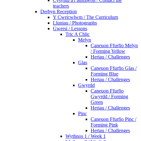
Cysylltu â'r athrawon / Contact the
teachers
Derbyn Reception
Y Cwricwlwm / The Curriculum
Lluniau / Photographs
Gwersi / Lessons
Tric A Chlic
Melyn
Caneuon Ffurfio Melyn
/ Forming Yellow
Heriau / Challenges
Glas
Caneuon Ffurfio Glas /
Forming Blue
Heriau / Challenges
Gwyrdd
Caneuon Ffurfio
Gwyrdd / Forming
Green
Heriau / Challenges
Pinc
Caneuon Ffurfio Pinc /
Forming Pink
Heriau / Challenges
Wythnos 1 / Week 1