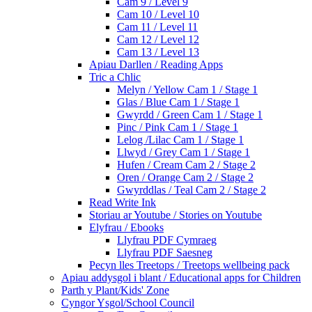
Cam 9 / Level 9
Cam 10 / Level 10
Cam 11 / Level 11
Cam 12 / Level 12
Cam 13 / Level 13
Apiau Darllen / Reading Apps
Tric a Chlic
Melyn / Yellow Cam 1 / Stage 1
Glas / Blue Cam 1 / Stage 1
Gwyrdd / Green Cam 1 / Stage 1
Pinc / Pink Cam 1 / Stage 1
Lelog /Lilac Cam 1 / Stage 1
Llwyd / Grey Cam 1 / Stage 1
Hufen / Cream Cam 2 / Stage 2
Oren / Orange Cam 2 / Stage 2
Gwyrddlas / Teal Cam 2 / Stage 2
Read Write Ink
Storiau ar Youtube / Stories on Youtube
Elyfrau / Ebooks
Llyfrau PDF Cymraeg
Llyfrau PDF Saesneg
Pecyn lles Treetops / Treetops wellbeing pack
Apiau addysgol i blant / Educational apps for Children
Parth y Plant/Kids' Zone
Cyngor Ysgol/School Council