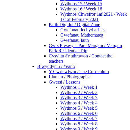
Wythnos 15 / Week 15
Wythnos 16 / Week 16
Wythnos Chwefror 1af 2021 / Week
1st of February 2021
Parth Digidol / Digital Zone
Gwefanau Iechyd a Lles
Gwefanau Mathemateg
Gwefanau Iaith
Cwrs Preswyl - Parc Margam / Margam
Park Residential Trip
Cysylltu â'r athrawon / Contact the
teachers
Blwyddyn 5 / Year 5
Y Cwricwlwm / The Curriculum
Lluniau / Photographs
Gwersi / Lessons
Wythnos 1 / Week 1
Wythnos 2 / Week 2
Wythnos 3 / Week 3
Wythnos 4 / Week 4
Wythnos 5 / Week 5
Wythnos 6 / Week 6
Wythnos 7 / Week 7
Wythnos 8 / Week 8
Wythnos 9 / Week 9