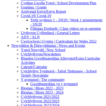
Cynllun Gwella Ysgol / School Development Plan
Grantiau / Grants
Arolygiad Estyn/Estyn Report
Covid-19/ Covid-19
Trefn wythnos 1 - 3/9/20 / Week 1 arrangements
- 3/9/20
Ffilmiau Dosbarth / Class videos on re-opening
Llythyron Cyffredinol / General Letters
ADY / ALN
Cwricwlwm i Gymru / Curriculum for Wales 2022
Newyddion & Digwyddiadau / News and Events
Ysgol Newydd / New School
Cylchlythyron/Newsletters
Rhaglen Gweithgareddau Allgyrsiol/Extra-Curricular
Activities
Calendr/Calendar
Cylchlythyr Tymhorol - Tafod Tirdeunaw - School
Termly Newsletter
Y gymuned / The community
Gweithgareddau yn y gymuned
Blogiau / Blogs 2022 - 2023
Blogiau / Blogs 2023 - 2024
Cylchlythyron 2021/2022
Cylchlythyron 2022/2023
Cylchlythyron 2023/2024