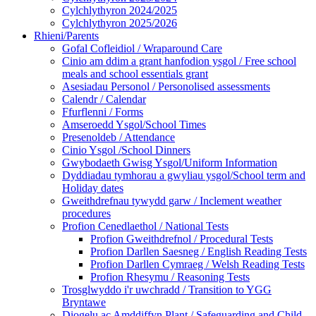
Cylchlythyron 2024/2025
Cylchlythyron 2025/2026
Rhieni/Parents
Gofal Cofleidiol / Wraparound Care
Cinio am ddim a grant hanfodion ysgol / Free school
meals and school essentials grant
Asesiadau Personol / Personolised assessments
Calendr / Calendar
Ffurflenni / Forms
Amseroedd Ysgol/School Times
Presenoldeb / Attendance
Cinio Ysgol /School Dinners
Gwybodaeth Gwisg Ysgol/Uniform Information
Dyddiadau tymhorau a gwyliau ysgol/School term and
Holiday dates
Gweithdrefnau tywydd garw / Inclement weather
procedures
Profion Cenedlaethol / National Tests
Profion Gweithdrefnol / Procedural Tests
Profion Darllen Saesneg / English Reading Tests
Profion Darllen Cymraeg / Welsh Reading Tests
Profion Rhesymu / Reasoning Tests
Trosglwyddo i'r uwchradd / Transition to YGG
Bryntawe
Diogelu ac Amddiffyn Plant / Safeguarding and Child