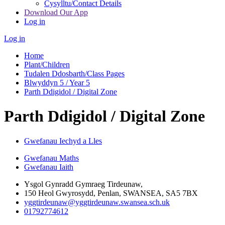
Cysylltu/Contact Details
Download Our App
Log in
Log in
Home
Plant/Children
Tudalen Ddosbarth/Class Pages
Blwyddyn 5 / Year 5
Parth Ddigidol / Digital Zone
Parth Ddigidol / Digital Zone
Gwefanau Iechyd a Lles
Gwefanau Maths
Gwefanau Iaith
Ysgol Gynradd Gymraeg Tirdeunaw,
150 Heol Gwyrosydd, Penlan, SWANSEA, SA5 7BX
yggtirdeunaw@yggtirdeunaw.swansea.sch.uk
01792774612