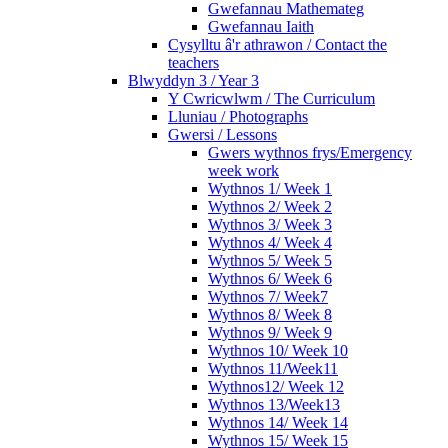
Gwefannau Mathemateg
Gwefannau Iaith
Cysylltu â'r athrawon / Contact the
teachers
Blwyddyn 3 / Year 3
Y Cwricwlwm / The Curriculum
Lluniau / Photographs
Gwersi / Lessons
Gwers wythnos frys/Emergency
week work
Wythnos 1/ Week 1
Wythnos 2/ Week 2
Wythnos 3/ Week 3
Wythnos 4/ Week 4
Wythnos 5/ Week 5
Wythnos 6/ Week 6
Wythnos 7/ Week7
Wythnos 8/ Week 8
Wythnos 9/ Week 9
Wythnos 10/ Week 10
Wythnos 11/Week11
Wythnos12/ Week 12
Wythnos 13/Week13
Wythnos 14/ Week 14
Wythnos 15/ Week 15