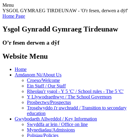
Menu
YSGOL GYMRAEG TIRDEUNAW - 'O'r fesen, derwen a dÿf'
Home Page
Ysgol Gynradd Gymraeg Tirdeunaw
O’r fesen derwen a dŷf
Website Menu
Home
Amdanom Ni/About Us
Croeso/Welcome
Ein Staff / Our Staff
Rheolau'r ysgol - Y 5 'C' / School rules - The 5 'C'
Y Llywodraethwyr / The School Governors
Prosbectws/Prospectus
Trosglwyddo i'r uwchradd / Transition to secondary
education
Gwybodaeth Allweddol / Key Information
Swyddfa ar lein / Office on line
Mynediadau/Admissions
Polisiau/Policies