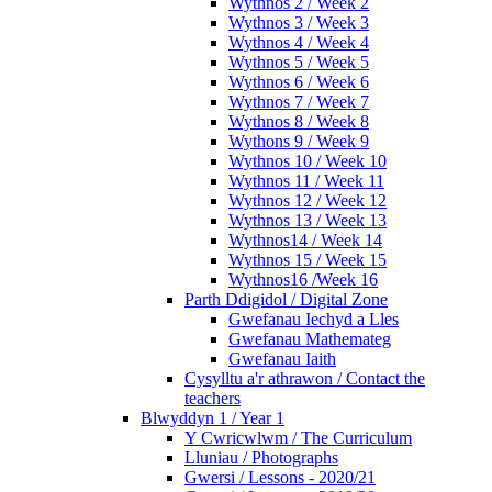
Wythnos 2 / Week 2
Wythnos 3 / Week 3
Wythnos 4 / Week 4
Wythnos 5 / Week 5
Wythnos 6 / Week 6
Wythnos 7 / Week 7
Wythnos 8 / Week 8
Wythons 9 / Week 9
Wythnos 10 / Week 10
Wythnos 11 / Week 11
Wythnos 12 / Week 12
Wythnos 13 / Week 13
Wythnos14 / Week 14
Wythnos 15 / Week 15
Wythnos16 /Week 16
Parth Ddigidol / Digital Zone
Gwefanau Iechyd a Lles
Gwefanau Mathemateg
Gwefanau Iaith
Cysylltu a'r athrawon / Contact the
teachers
Blwyddyn 1 / Year 1
Y Cwricwlwm / The Curriculum
Lluniau / Photographs
Gwersi / Lessons - 2020/21