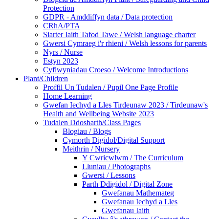
Protection
GDPR - Amddiffyn data / Data protection
CRhA/PTA
Siarter Iaith Tafod Tawe / Welsh language charter
Gwersi Cymraeg i'r rhieni / Welsh lessons for parents
Nyrs / Nurse
Estyn 2023
Cyflwyniadau Croeso / Welcome Introductions
Plant/Children
Proffil Un Tudalen / Pupil One Page Profile
Home Learning
Gwefan Iechyd a Lles Tirdeunaw 2023 / Tirdeunaw's
Health and Wellbeing Website 2023
Tudalen Ddosbarth/Class Pages
Blogiau / Blogs
Cymorth Digidol/Digital Support
Meithrin / Nursery
Y Cwricwlwm / The Curriculum
Lluniau / Photographs
Gwersi / Lessons
Parth Ddigidol / Digital Zone
Gwefanau Mathemateg
Gwefanau Iechyd a Lles
Gwefanau Iaith