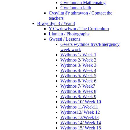
Gwefannau Mathemateg
Gwefannau Iaith
Cysylltu â'r athrawon / Contact the
teachers
Blwyddyn 3 / Year 3
Y Cwricwlwm / The Curriculum
Lluniau / Photographs
Gwersi / Lessons
Gwers wythnos frys/Emergency
week work
Wythnos 1/ Week 1
Wythnos 2/ Week 2
Wythnos 3/ Week 3
Wythnos 4/ Week 4
Wythnos 5/ Week 5
Wythnos 6/ Week 6
Wythnos 7/ Week7
Wythnos 8/ Week 8
Wythnos 9/ Week 9
Wythnos 10/ Week 10
Wythnos 11/Week11
Wythnos12/ Week 12
Wythnos 13/Week13
Wythnos 14/ Week 14
Wythnos 15/ Week 15