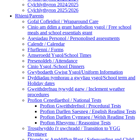
Cylchlythyron 2024/2025
Cylchlythyron 2025/2026
Rhieni/Parents
Gofal Cofleidiol / Wraparound Care
Cinio am ddim a grant hanfodion ysgol / Free school
meals and school essentials grant
Asesiadau Personol / Personolised assessments
Calendr / Calendar
Ffurflenni / Forms
Amseroedd Ysgol/School Times
Presenoldeb / Attendance
Cinio Ysgol /School Dinners
Gwybodaeth Gwisg Ysgol/Uniform Information
Dyddiadau tymhorau a gwyliau ysgol/School term and
Holiday dates
Gweithdrefnau tywydd garw / Inclement weather
procedures
Profion Cenedlaethol / National Tests
Profion Gweithdrefnol / Procedural Tests
Profion Darllen Saesneg / English Reading Tests
Profion Darllen Cymraeg / Welsh Reading Tests
Profion Rhesymu / Reasoning Tests
Trosglwyddo i'r uwchradd / Transition to YGG
Bryntawe
Diogelu ac Amddiffyn Plant / Safeguarding and Child