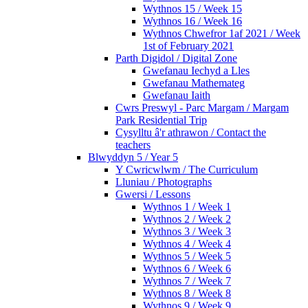
Wythnos 15 / Week 15
Wythnos 16 / Week 16
Wythnos Chwefror 1af 2021 / Week
1st of February 2021
Parth Digidol / Digital Zone
Gwefanau Iechyd a Lles
Gwefanau Mathemateg
Gwefanau Iaith
Cwrs Preswyl - Parc Margam / Margam
Park Residential Trip
Cysylltu â'r athrawon / Contact the
teachers
Blwyddyn 5 / Year 5
Y Cwricwlwm / The Curriculum
Lluniau / Photographs
Gwersi / Lessons
Wythnos 1 / Week 1
Wythnos 2 / Week 2
Wythnos 3 / Week 3
Wythnos 4 / Week 4
Wythnos 5 / Week 5
Wythnos 6 / Week 6
Wythnos 7 / Week 7
Wythnos 8 / Week 8
Wythnos 9 / Week 9