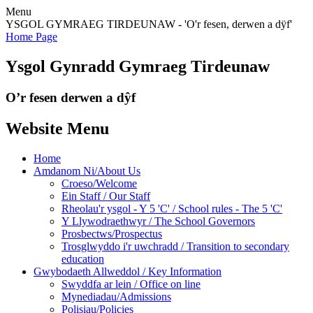
Menu
YSGOL GYMRAEG TIRDEUNAW - 'O'r fesen, derwen a dÿf'
Home Page
Ysgol Gynradd Gymraeg Tirdeunaw
O’r fesen derwen a dŷf
Website Menu
Home
Amdanom Ni/About Us
Croeso/Welcome
Ein Staff / Our Staff
Rheolau'r ysgol - Y 5 'C' / School rules - The 5 'C'
Y Llywodraethwyr / The School Governors
Prosbectws/Prospectus
Trosglwyddo i'r uwchradd / Transition to secondary
education
Gwybodaeth Allweddol / Key Information
Swyddfa ar lein / Office on line
Mynediadau/Admissions
Polisiau/Policies