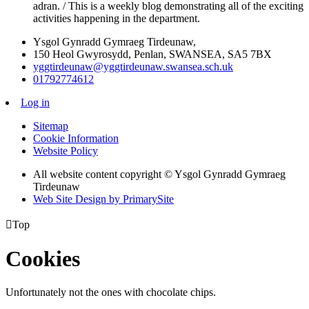
adran. / This is a weekly blog demonstrating all of the exciting
activities happening in the department.
Ysgol Gynradd Gymraeg Tirdeunaw,
150 Heol Gwyrosydd, Penlan, SWANSEA, SA5 7BX
yggtirdeunaw@yggtirdeunaw.swansea.sch.uk
01792774612
Log in
Sitemap
Cookie Information
Website Policy
All website content copyright © Ysgol Gynradd Gymraeg
Tirdeunaw
Web Site Design by PrimarySite

Top
Cookies
Unfortunately not the ones with chocolate chips.