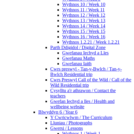
Wythnos 10 / Week 10
Wythnos 11 / Week 11
Wythnos 12 / Week 12
Wythnos 13 / Week 13
Wythnos 14 / Week 14
Wythnos 15 / Week 15
Wythnos 16 / Week 16
Wythnos 1.2.21 / Week 1.2.21
Parth Ddigidol / Digital Zone
Gwefanau Iechyd a Lles
Gwefanau Maths
Gwefanau Iaith
Cwrs preswyl - Tan-y-Bwlch / Tan-y-
Bwlch Residential trip
Cwrs Preswyl Call of the Wild / Call of the
Wild Residential trip
Cysylltu a'r athrawon / Contact the
teachers
Gwefan Iechyd a lles / Health and
wellbeing website
Blwyddyn 6 / Year 6
Y Cwricwlwm / The Curriculum
Lluniau / Photographs
Gwersi / Lessons
Wythnos 1 / Week 1