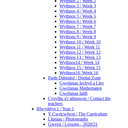
Wythnos 2 / Week 2
Wythnos 3 / Week 3
Wythnos 4 / Week 4
Wythnos 5 / Week 5
Wythnos 6 / Week 6
Wythnos 7 / Week 7
Wythnos 8 / Week 8
Wythons 9 / Week 9
Wythnos 10 / Week 10
Wythnos 11 / Week 11
Wythnos 12 / Week 12
Wythnos 13 / Week 13
Wythnos14 / Week 14
Wythnos 15 / Week 15
Wythnos16 /Week 16
Parth Ddigidol / Digital Zone
Gwefanau Iechyd a Lles
Gwefanau Mathemateg
Gwefanau Iaith
Cysylltu a'r athrawon / Contact the
teachers
Blwyddyn 1 / Year 1
Y Cwricwlwm / The Curriculum
Lluniau / Photographs
Gwersi / Lessons - 2020/21