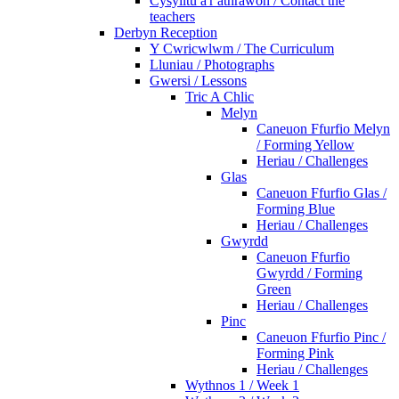
Cysylltu â'r athrawon / Contact the
teachers
Derbyn Reception
Y Cwricwlwm / The Curriculum
Lluniau / Photographs
Gwersi / Lessons
Tric A Chlic
Melyn
Caneuon Ffurfio Melyn
/ Forming Yellow
Heriau / Challenges
Glas
Caneuon Ffurfio Glas /
Forming Blue
Heriau / Challenges
Gwyrdd
Caneuon Ffurfio
Gwyrdd / Forming
Green
Heriau / Challenges
Pinc
Caneuon Ffurfio Pinc /
Forming Pink
Heriau / Challenges
Wythnos 1 / Week 1