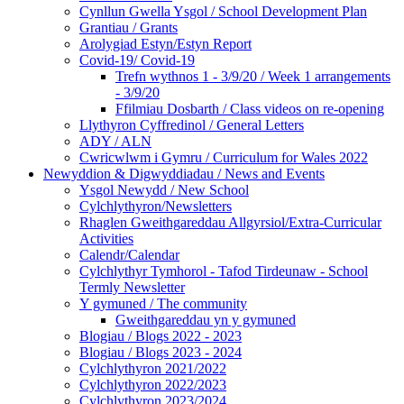
Cynllun Gwella Ysgol / School Development Plan
Grantiau / Grants
Arolygiad Estyn/Estyn Report
Covid-19/ Covid-19
Trefn wythnos 1 - 3/9/20 / Week 1 arrangements
- 3/9/20
Ffilmiau Dosbarth / Class videos on re-opening
Llythyron Cyffredinol / General Letters
ADY / ALN
Cwricwlwm i Gymru / Curriculum for Wales 2022
Newyddion & Digwyddiadau / News and Events
Ysgol Newydd / New School
Cylchlythyron/Newsletters
Rhaglen Gweithgareddau Allgyrsiol/Extra-Curricular
Activities
Calendr/Calendar
Cylchlythyr Tymhorol - Tafod Tirdeunaw - School
Termly Newsletter
Y gymuned / The community
Gweithgareddau yn y gymuned
Blogiau / Blogs 2022 - 2023
Blogiau / Blogs 2023 - 2024
Cylchlythyron 2021/2022
Cylchlythyron 2022/2023
Cylchlythyron 2023/2024