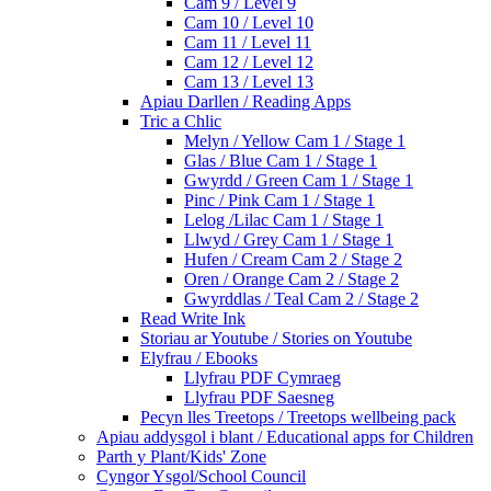
Cam 9 / Level 9
Cam 10 / Level 10
Cam 11 / Level 11
Cam 12 / Level 12
Cam 13 / Level 13
Apiau Darllen / Reading Apps
Tric a Chlic
Melyn / Yellow Cam 1 / Stage 1
Glas / Blue Cam 1 / Stage 1
Gwyrdd / Green Cam 1 / Stage 1
Pinc / Pink Cam 1 / Stage 1
Lelog /Lilac Cam 1 / Stage 1
Llwyd / Grey Cam 1 / Stage 1
Hufen / Cream Cam 2 / Stage 2
Oren / Orange Cam 2 / Stage 2
Gwyrddlas / Teal Cam 2 / Stage 2
Read Write Ink
Storiau ar Youtube / Stories on Youtube
Elyfrau / Ebooks
Llyfrau PDF Cymraeg
Llyfrau PDF Saesneg
Pecyn lles Treetops / Treetops wellbeing pack
Apiau addysgol i blant / Educational apps for Children
Parth y Plant/Kids' Zone
Cyngor Ysgol/School Council