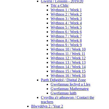
Gwersi / Lessons - 2019/20
Tric a Chlic
Wythnos 1 / Week 1
Wythnos 2 / Week 2
Wythnos 3 / Week 3
Wythnos 4 / Week 4
Wythnos 5 / Week 5
Wythnos 6 / Week 6
Wythnos 7 / Week 7
Wythnos 8 / Week 8
Wythnos 9 / Week 9
Wythnos 10 / Week 10
Wythnos 11 / Week 11
Wythnos 12 / Week 12
Wythnos 13 / Week 13
Wythnos 14 / Week 14
Wythnos 15 / Week 15
Wythnos 16 / Week 16
Parth Ddigidol / Digital Zone
Gwefannau Iechyd a Lles
Gwefannau Mathemateg
Gwefannau Iaith
Cysylltu a'r athrawon / Contact the
teachers
Blwyddyn 2 / Year 2