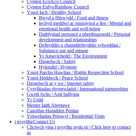
Cyngor Eco/Eco Council
Cyngor Enfys/Rainbow Council
Ysgol Iach / Healthy School
Bwyd a ffitrwydd / Food and fitness
Iechyd meddwl ac emsoiynol a lles / Mental and
emotional health and well-being
Datblygiad personol a pherthnasoedd / Personal
development and relationships
Defnyddio a chamddefnyddio sylweddau /
Substance use and misuse
Yr Amgylchedd / The Environment
Diogelwch / Safety
Hylendid / Hygiene
Ysgol Parchu Hawliau / Rights Respecting School
Ysgol Heddwch / Peace School
Diogelwch ar y we / Internet safety
Cysylltiadau rhyngwladol / International partnerships
Gwrth fwlio / Anti bullying
Yr Urdd
Menter Iaith Abertawe
Canolfan Hamdden Penlan
Ymweliadau Preswyl / Residential Visits
i gysylltu/Contact Us
Cliciwch yma i gysylltu gyda ni / Click here to contact
us