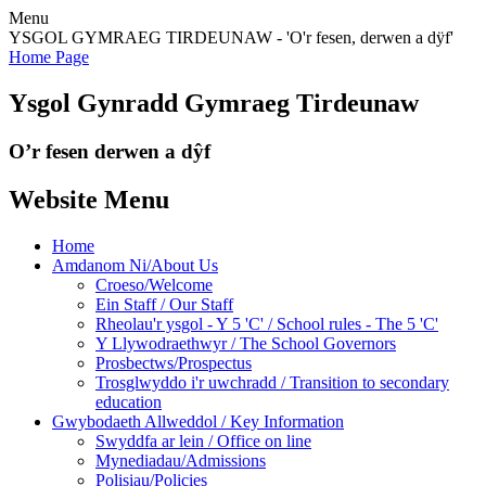
Menu
YSGOL GYMRAEG TIRDEUNAW - 'O'r fesen, derwen a dÿf'
Home Page
Ysgol Gynradd Gymraeg Tirdeunaw
O’r fesen derwen a dŷf
Website Menu
Home
Amdanom Ni/About Us
Croeso/Welcome
Ein Staff / Our Staff
Rheolau'r ysgol - Y 5 'C' / School rules - The 5 'C'
Y Llywodraethwyr / The School Governors
Prosbectws/Prospectus
Trosglwyddo i'r uwchradd / Transition to secondary
education
Gwybodaeth Allweddol / Key Information
Swyddfa ar lein / Office on line
Mynediadau/Admissions
Polisiau/Policies