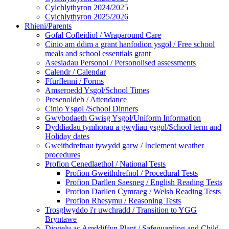
Cylchlythyron 2024/2025
Cylchlythyron 2025/2026
Rhieni/Parents
Gofal Cofleidiol / Wraparound Care
Cinio am ddim a grant hanfodion ysgol / Free school
meals and school essentials grant
Asesiadau Personol / Personolised assessments
Calendr / Calendar
Ffurflenni / Forms
Amseroedd Ysgol/School Times
Presenoldeb / Attendance
Cinio Ysgol /School Dinners
Gwybodaeth Gwisg Ysgol/Uniform Information
Dyddiadau tymhorau a gwyliau ysgol/School term and
Holiday dates
Gweithdrefnau tywydd garw / Inclement weather
procedures
Profion Cenedlaethol / National Tests
Profion Gweithdrefnol / Procedural Tests
Profion Darllen Saesneg / English Reading Tests
Profion Darllen Cymraeg / Welsh Reading Tests
Profion Rhesymu / Reasoning Tests
Trosglwyddo i'r uwchradd / Transition to YGG
Bryntawe
Diogelu ac Amddiffyn Plant / Safeguarding and Child