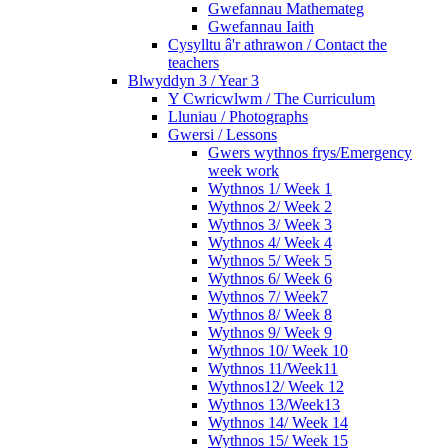
Gwefannau Mathemateg
Gwefannau Iaith
Cysylltu â'r athrawon / Contact the
teachers
Blwyddyn 3 / Year 3
Y Cwricwlwm / The Curriculum
Lluniau / Photographs
Gwersi / Lessons
Gwers wythnos frys/Emergency
week work
Wythnos 1/ Week 1
Wythnos 2/ Week 2
Wythnos 3/ Week 3
Wythnos 4/ Week 4
Wythnos 5/ Week 5
Wythnos 6/ Week 6
Wythnos 7/ Week7
Wythnos 8/ Week 8
Wythnos 9/ Week 9
Wythnos 10/ Week 10
Wythnos 11/Week11
Wythnos12/ Week 12
Wythnos 13/Week13
Wythnos 14/ Week 14
Wythnos 15/ Week 15