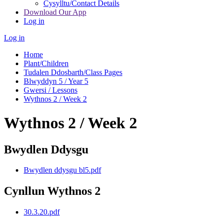
Cysylltu/Contact Details
Download Our App
Log in
Log in
Home
Plant/Children
Tudalen Ddosbarth/Class Pages
Blwyddyn 5 / Year 5
Gwersi / Lessons
Wythnos 2 / Week 2
Wythnos 2 / Week 2
Bwydlen Ddysgu
Bwydlen ddysgu bl5.pdf
Cynllun Wythnos 2
30.3.20.pdf