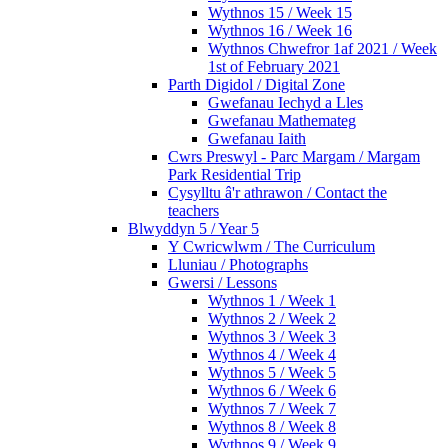
Wythnos 15 / Week 15
Wythnos 16 / Week 16
Wythnos Chwefror 1af 2021 / Week
1st of February 2021
Parth Digidol / Digital Zone
Gwefanau Iechyd a Lles
Gwefanau Mathemateg
Gwefanau Iaith
Cwrs Preswyl - Parc Margam / Margam
Park Residential Trip
Cysylltu â'r athrawon / Contact the
teachers
Blwyddyn 5 / Year 5
Y Cwricwlwm / The Curriculum
Lluniau / Photographs
Gwersi / Lessons
Wythnos 1 / Week 1
Wythnos 2 / Week 2
Wythnos 3 / Week 3
Wythnos 4 / Week 4
Wythnos 5 / Week 5
Wythnos 6 / Week 6
Wythnos 7 / Week 7
Wythnos 8 / Week 8
Wythnos 9 / Week 9