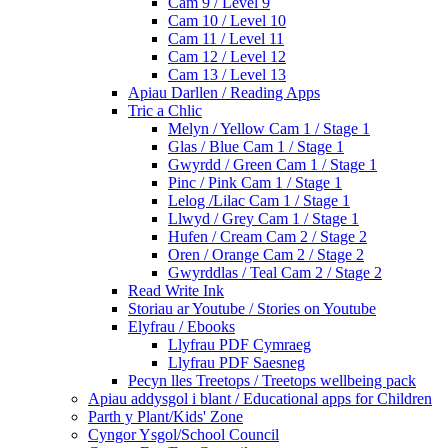
Cam 9 / Level 9
Cam 10 / Level 10
Cam 11 / Level 11
Cam 12 / Level 12
Cam 13 / Level 13
Apiau Darllen / Reading Apps
Tric a Chlic
Melyn / Yellow Cam 1 / Stage 1
Glas / Blue Cam 1 / Stage 1
Gwyrdd / Green Cam 1 / Stage 1
Pinc / Pink Cam 1 / Stage 1
Lelog /Lilac Cam 1 / Stage 1
Llwyd / Grey Cam 1 / Stage 1
Hufen / Cream Cam 2 / Stage 2
Oren / Orange Cam 2 / Stage 2
Gwyrddlas / Teal Cam 2 / Stage 2
Read Write Ink
Storiau ar Youtube / Stories on Youtube
Elyfrau / Ebooks
Llyfrau PDF Cymraeg
Llyfrau PDF Saesneg
Pecyn lles Treetops / Treetops wellbeing pack
Apiau addysgol i blant / Educational apps for Children
Parth y Plant/Kids' Zone
Cyngor Ysgol/School Council