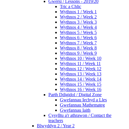
Gwersi / Lessons - 2019/20
Tric a Chlic
Wythnos 1 / Week 1
Wythnos 2 / Week 2
Wythnos 3 / Week 3
Wythnos 4 / Week 4
Wythnos 5 / Week 5
Wythnos 6 / Week 6
Wythnos 7 / Week 7
Wythnos 8 / Week 8
Wythnos 9 / Week 9
Wythnos 10 / Week 10
Wythnos 11 / Week 11
Wythnos 12 / Week 12
Wythnos 13 / Week 13
Wythnos 14 / Week 14
Wythnos 15 / Week 15
Wythnos 16 / Week 16
Parth Ddigidol / Digital Zone
Gwefannau Iechyd a Lles
Gwefannau Mathemateg
Gwefannau Iaith
Cysylltu a'r athrawon / Contact the
teachers
Blwyddyn 2 / Year 2