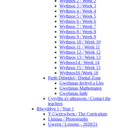
Wythnos 2 / Week 2
Wythnos 3 / Week 3
Wythnos 4 / Week 4
Wythnos 5 / Week 5
Wythnos 6 / Week 6
Wythnos 7 / Week 7
Wythnos 8 / Week 8
Wythons 9 / Week 9
Wythnos 10 / Week 10
Wythnos 11 / Week 11
Wythnos 12 / Week 12
Wythnos 13 / Week 13
Wythnos14 / Week 14
Wythnos 15 / Week 15
Wythnos16 /Week 16
Parth Ddigidol / Digital Zone
Gwefanau Iechyd a Lles
Gwefanau Mathemateg
Gwefanau Iaith
Cysylltu a'r athrawon / Contact the
teachers
Blwyddyn 1 / Year 1
Y Cwricwlwm / The Curriculum
Lluniau / Photographs
Gwersi / Lessons - 2020/21