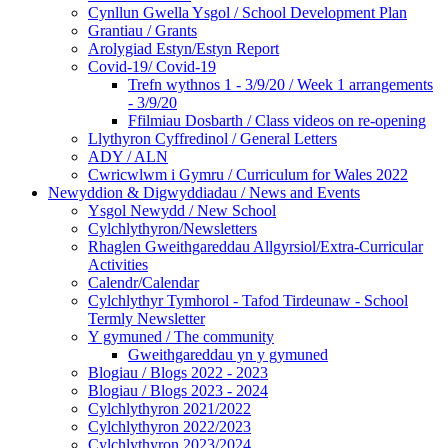
Cynllun Gwella Ysgol / School Development Plan
Grantiau / Grants
Arolygiad Estyn/Estyn Report
Covid-19/ Covid-19
Trefn wythnos 1 - 3/9/20 / Week 1 arrangements
- 3/9/20
Ffilmiau Dosbarth / Class videos on re-opening
Llythyron Cyffredinol / General Letters
ADY / ALN
Cwricwlwm i Gymru / Curriculum for Wales 2022
Newyddion & Digwyddiadau / News and Events
Ysgol Newydd / New School
Cylchlythyron/Newsletters
Rhaglen Gweithgareddau Allgyrsiol/Extra-Curricular
Activities
Calendr/Calendar
Cylchlythyr Tymhorol - Tafod Tirdeunaw - School
Termly Newsletter
Y gymuned / The community
Gweithgareddau yn y gymuned
Blogiau / Blogs 2022 - 2023
Blogiau / Blogs 2023 - 2024
Cylchlythyron 2021/2022
Cylchlythyron 2022/2023
Cylchlythyron 2023/2024