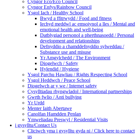
Cyngor Eco/Eco Council
Cyngor Enfys/Rainbow Council
Ysgol Iach / Healthy School
Bwyd a ffitrwydd / Food and fitness
Iechyd meddwl ac emsoiynol a lles / Mental and
emotional health and well-being
Datblygiad personol a pherthnasoedd / Personal
development and relationships
Defnyddio a chamddefnyddio sylweddau /
Substance use and misuse
Yr Amgylchedd / The Environment
Diogelwch / Safety
Hylendid / Hygiene
Ysgol Parchu Hawliau / Rights Respecting School
Ysgol Heddwch / Peace School
Diogelwch ar y we / Internet safety
Cysylltiadau rhyngwladol / International partnerships
Gwrth fwlio / Anti bullying
Yr Urdd
Menter Iaith Abertawe
Canolfan Hamdden Penlan
Ymweliadau Preswyl / Residential Visits
i gysylltu/Contact Us
Cliciwch yma i gysylltu gyda ni / Click here to contact
us