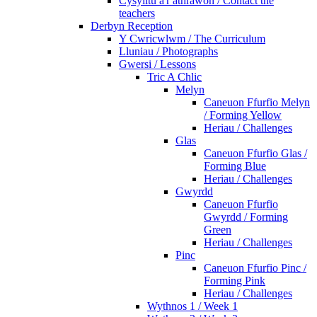
Cysylltu â'r athrawon / Contact the
teachers
Derbyn Reception
Y Cwricwlwm / The Curriculum
Lluniau / Photographs
Gwersi / Lessons
Tric A Chlic
Melyn
Caneuon Ffurfio Melyn
/ Forming Yellow
Heriau / Challenges
Glas
Caneuon Ffurfio Glas /
Forming Blue
Heriau / Challenges
Gwyrdd
Caneuon Ffurfio
Gwyrdd / Forming
Green
Heriau / Challenges
Pinc
Caneuon Ffurfio Pinc /
Forming Pink
Heriau / Challenges
Wythnos 1 / Week 1