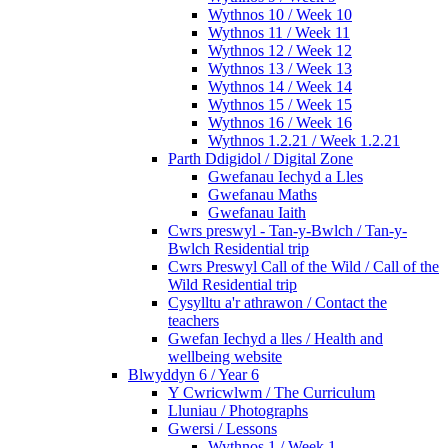
Wythnos 10 / Week 10
Wythnos 11 / Week 11
Wythnos 12 / Week 12
Wythnos 13 / Week 13
Wythnos 14 / Week 14
Wythnos 15 / Week 15
Wythnos 16 / Week 16
Wythnos 1.2.21 / Week 1.2.21
Parth Ddigidol / Digital Zone
Gwefanau Iechyd a Lles
Gwefanau Maths
Gwefanau Iaith
Cwrs preswyl - Tan-y-Bwlch / Tan-y-
Bwlch Residential trip
Cwrs Preswyl Call of the Wild / Call of the
Wild Residential trip
Cysylltu a'r athrawon / Contact the
teachers
Gwefan Iechyd a lles / Health and
wellbeing website
Blwyddyn 6 / Year 6
Y Cwricwlwm / The Curriculum
Lluniau / Photographs
Gwersi / Lessons
Wythnos 1 / Week 1