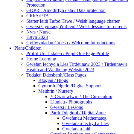
Protection
GDPR - Amddiffyn data / Data protection
CRhA/PTA
Siarter Iaith Tafod Tawe / Welsh language charter
Gwersi Cymraeg i'r rhieni / Welsh lessons for parents
Nyrs / Nurse
Estyn 2023
Cyflwyniadau Croeso / Welcome Introductions
Plant/Children
Proffil Un Tudalen / Pupil One Page Profile
Home Learning
Gwefan Iechyd a Lles Tirdeunaw 2023 / Tirdeunaw's
Health and Wellbeing Website 2023
Tudalen Ddosbarth/Class Pages
Blogiau / Blogs
Cymorth Digidol/Digital Support
Meithrin / Nursery
Y Cwricwlwm / The Curriculum
Lluniau / Photographs
Gwersi / Lessons
Parth Ddigidol / Digital Zone
Gwefanau Mathemateg
Gwefanau Iechyd a Lles
Gwefanau Iaith