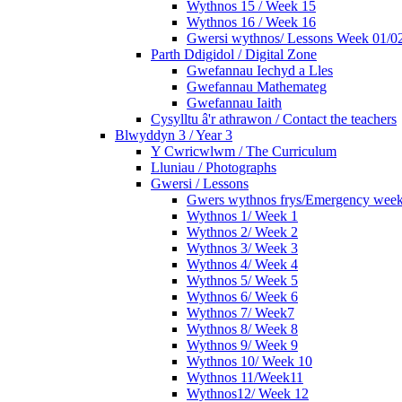
Wythnos 15 / Week 15
Wythnos 16 / Week 16
Gwersi wythnos/ Lessons Week 01/02
Parth Ddigidol / Digital Zone
Gwefannau Iechyd a Lles
Gwefannau Mathemateg
Gwefannau Iaith
Cysylltu â'r athrawon / Contact the teachers
Blwyddyn 3 / Year 3
Y Cwricwlwm / The Curriculum
Lluniau / Photographs
Gwersi / Lessons
Gwers wythnos frys/Emergency wee
Wythnos 1/ Week 1
Wythnos 2/ Week 2
Wythnos 3/ Week 3
Wythnos 4/ Week 4
Wythnos 5/ Week 5
Wythnos 6/ Week 6
Wythnos 7/ Week7
Wythnos 8/ Week 8
Wythnos 9/ Week 9
Wythnos 10/ Week 10
Wythnos 11/Week11
Wythnos12/ Week 12