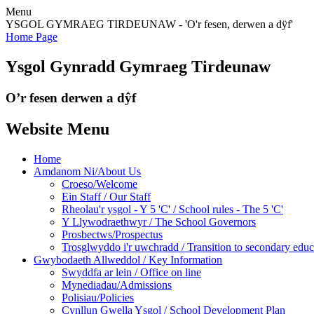
Menu
YSGOL GYMRAEG TIRDEUNAW - 'O'r fesen, derwen a dÿf'
Home Page
Ysgol Gynradd Gymraeg Tirdeunaw
O’r fesen derwen a dŷf
Website Menu
Home
Amdanom Ni/About Us
Croeso/Welcome
Ein Staff / Our Staff
Rheolau'r ysgol - Y 5 'C' / School rules - The 5 'C'
Y Llywodraethwyr / The School Governors
Prosbectws/Prospectus
Trosglwyddo i'r uwchradd / Transition to secondary educ
Gwybodaeth Allweddol / Key Information
Swyddfa ar lein / Office on line
Mynediadau/Admissions
Polisiau/Policies
Cynllun Gwella Ysgol / School Development Plan