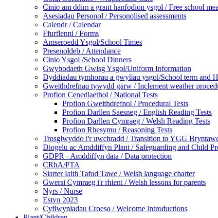
Cinio am ddim a grant hanfodion ysgol / Free school meal
Asesiadau Personol / Personolised assessments
Calendr / Calendar
Ffurflenni / Forms
Amseroedd Ysgol/School Times
Presenoldeb / Attendance
Cinio Ysgol /School Dinners
Gwybodaeth Gwisg Ysgol/Uniform Information
Dyddiadau tymhorau a gwyliau ysgol/School term and H
Gweithdrefnau tywydd garw / Inclement weather proced
Profion Cenedlaethol / National Tests
Profion Gweithdrefnol / Procedural Tests
Profion Darllen Saesneg / English Reading Tests
Profion Darllen Cymraeg / Welsh Reading Tests
Profion Rhesymu / Reasoning Tests
Trosglwyddo i'r uwchradd / Transition to YGG Bryntaw
Diogelu ac Amddiffyn Plant / Safeguarding and Child Pr
GDPR - Amddiffyn data / Data protection
CRhA/PTA
Siarter Iaith Tafod Tawe / Welsh language charter
Gwersi Cymraeg i'r rhieni / Welsh lessons for parents
Nyrs / Nurse
Estyn 2023
Cyflwyniadau Croeso / Welcome Introductions
Plant/Children