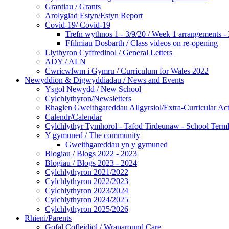
Grantiau / Grants
Arolygiad Estyn/Estyn Report
Covid-19/ Covid-19
Trefn wythnos 1 - 3/9/20 / Week 1 arrangements - 
Ffilmiau Dosbarth / Class videos on re-opening
Llythyron Cyffredinol / General Letters
ADY / ALN
Cwricwlwm i Gymru / Curriculum for Wales 2022
Newyddion & Digwyddiadau / News and Events
Ysgol Newydd / New School
Cylchlythyron/Newsletters
Rhaglen Gweithgareddau Allgyrsiol/Extra-Curricular Acti
Calendr/Calendar
Cylchlythyr Tymhorol - Tafod Tirdeunaw - School Terml
Y gymuned / The community
Gweithgareddau yn y gymuned
Blogiau / Blogs 2022 - 2023
Blogiau / Blogs 2023 - 2024
Cylchlythyron 2021/2022
Cylchlythyron 2022/2023
Cylchlythyron 2023/2024
Cylchlythyron 2024/2025
Cylchlythyron 2025/2026
Rhieni/Parents
Gofal Cofleidiol / Wraparound Care