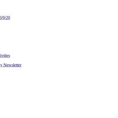
3/9/20
vities
y Newsletter