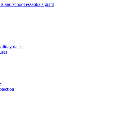
s and school essentials grant
oliday dates
ures
e
otection