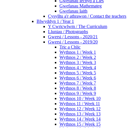
Gwefanau Iechyd a Lles
Gwefanau Mathemateg
Gwefanau Iaith
Cysylltu a'r athrawon / Contact the teachers
Blwyddyn 1 / Year 1
Y Cwricwlwm / The Curriculum
Lluniau / Photographs
Gwersi / Lessons - 2020/21
Gwersi / Lessons - 2019/20
Tric a Chlic
Wythnos 1 / Week 1
Wythnos 2 / Week 2
Wythnos 3 / Week 3
Wythnos 4 / Week 4
Wythnos 5 / Week 5
Wythnos 6 / Week 6
Wythnos 7 / Week 7
Wythnos 8 / Week 8
Wythnos 9 / Week 9
Wythnos 10 / Week 10
Wythnos 11 / Week 11
Wythnos 12 / Week 12
Wythnos 13 / Week 13
Wythnos 14 / Week 14
Wythnos 15 / Week 15