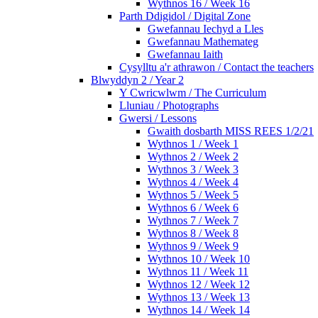
Wythnos 16 / Week 16
Parth Ddigidol / Digital Zone
Gwefannau Iechyd a Lles
Gwefannau Mathemateg
Gwefannau Iaith
Cysylltu a'r athrawon / Contact the teachers
Blwyddyn 2 / Year 2
Y Cwricwlwm / The Curriculum
Lluniau / Photographs
Gwersi / Lessons
Gwaith dosbarth MISS REES 1/2/21
Wythnos 1 / Week 1
Wythnos 2 / Week 2
Wythnos 3 / Week 3
Wythnos 4 / Week 4
Wythnos 5 / Week 5
Wythnos 6 / Week 6
Wythnos 7 / Week 7
Wythnos 8 / Week 8
Wythnos 9 / Week 9
Wythnos 10 / Week 10
Wythnos 11 / Week 11
Wythnos 12 / Week 12
Wythnos 13 / Week 13
Wythnos 14 / Week 14