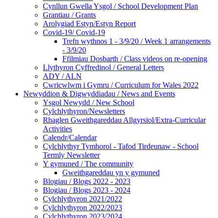
Cynllun Gwella Ysgol / School Development Plan
Grantiau / Grants
Arolygiad Estyn/Estyn Report
Covid-19/ Covid-19
Trefn wythnos 1 - 3/9/20 / Week 1 arrangements
- 3/9/20
Ffilmiau Dosbarth / Class videos on re-opening
Llythyron Cyffredinol / General Letters
ADY / ALN
Cwricwlwm i Gymru / Curriculum for Wales 2022
Newyddion & Digwyddiadau / News and Events
Ysgol Newydd / New School
Cylchlythyron/Newsletters
Rhaglen Gweithgareddau Allgyrsiol/Extra-Curricular
Activities
Calendr/Calendar
Cylchlythyr Tymhorol - Tafod Tirdeunaw - School
Termly Newsletter
Y gymuned / The community
Gweithgareddau yn y gymuned
Blogiau / Blogs 2022 - 2023
Blogiau / Blogs 2023 - 2024
Cylchlythyron 2021/2022
Cylchlythyron 2022/2023
Cylchlythyron 2023/2024