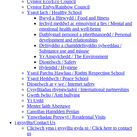
Cyngor Eco/Eco Council
Cyngor Enfys/Rainbow Council
Ysgol Iach / Healthy School
Bwyd a ffitrwydd / Food and fitness
Iechyd meddwl ac emsoiynol a lles / Mental and
emotional health and well-being
Datblygiad personol a pherthnasoedd / Personal
development and relationships
Defnyddio a chamddefnyddio sylweddau /
Substance use and misuse
Yr Amgylchedd / The Environment
Diogelwch / Safety
Hylendid / Hygiene
Ysgol Parchu Hawliau / Rights Respecting School
Ysgol Heddwch / Peace School
Diogelwch ar y we / Internet safety
Cysylltiadau rhyngwladol / International partnerships
Gwrth fwlio / Anti bullying
Yr Urdd
Menter Iaith Abertawe
Canolfan Hamdden Penlan
Ymweliadau Preswyl / Residential Visits
i gysylltu/Contact Us
Cliciwch yma i gysylltu gyda ni / Click here to contact
us