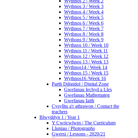
Wythnos 2 / Week 2
Wythnos 3 / Week 3
Wythnos 4 / Week 4
Wythnos 5 / Week 5
Wythnos 6 / Week 6
Wythnos 7 / Week 7
Wythnos 8 / Week 8
Wythons 9 / Week 9
Wythnos 10 / Week 10
Wythnos 11 / Week 11
Wythnos 12 / Week 12
Wythnos 13 / Week 13
Wythnos14 / Week 14
Wythnos 15 / Week 15
Wythnos16 /Week 16
Parth Ddigidol / Digital Zone
Gwefanau Iechyd a Lles
Gwefanau Mathemateg
Gwefanau Iaith
Cysylltu a'r athrawon / Contact the
teachers
Blwyddyn 1 / Year 1
Y Cwricwlwm / The Curriculum
Lluniau / Photographs
Gwersi / Lessons - 2020/21