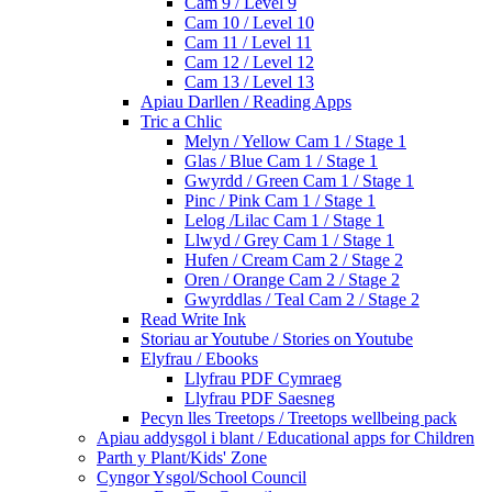
Cam 9 / Level 9
Cam 10 / Level 10
Cam 11 / Level 11
Cam 12 / Level 12
Cam 13 / Level 13
Apiau Darllen / Reading Apps
Tric a Chlic
Melyn / Yellow Cam 1 / Stage 1
Glas / Blue Cam 1 / Stage 1
Gwyrdd / Green Cam 1 / Stage 1
Pinc / Pink Cam 1 / Stage 1
Lelog /Lilac Cam 1 / Stage 1
Llwyd / Grey Cam 1 / Stage 1
Hufen / Cream Cam 2 / Stage 2
Oren / Orange Cam 2 / Stage 2
Gwyrddlas / Teal Cam 2 / Stage 2
Read Write Ink
Storiau ar Youtube / Stories on Youtube
Elyfrau / Ebooks
Llyfrau PDF Cymraeg
Llyfrau PDF Saesneg
Pecyn lles Treetops / Treetops wellbeing pack
Apiau addysgol i blant / Educational apps for Children
Parth y Plant/Kids' Zone
Cyngor Ysgol/School Council