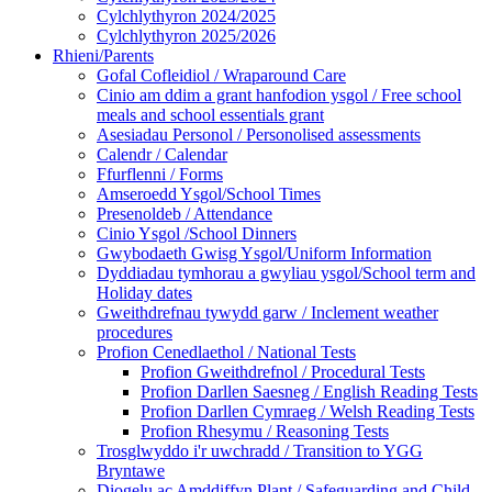
Cylchlythyron 2024/2025
Cylchlythyron 2025/2026
Rhieni/Parents
Gofal Cofleidiol / Wraparound Care
Cinio am ddim a grant hanfodion ysgol / Free school
meals and school essentials grant
Asesiadau Personol / Personolised assessments
Calendr / Calendar
Ffurflenni / Forms
Amseroedd Ysgol/School Times
Presenoldeb / Attendance
Cinio Ysgol /School Dinners
Gwybodaeth Gwisg Ysgol/Uniform Information
Dyddiadau tymhorau a gwyliau ysgol/School term and
Holiday dates
Gweithdrefnau tywydd garw / Inclement weather
procedures
Profion Cenedlaethol / National Tests
Profion Gweithdrefnol / Procedural Tests
Profion Darllen Saesneg / English Reading Tests
Profion Darllen Cymraeg / Welsh Reading Tests
Profion Rhesymu / Reasoning Tests
Trosglwyddo i'r uwchradd / Transition to YGG
Bryntawe
Diogelu ac Amddiffyn Plant / Safeguarding and Child