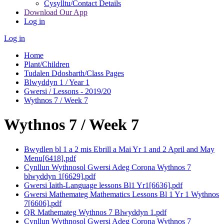
Cysylltu/Contact Details
Download Our App
Log in
Log in
Home
Plant/Children
Tudalen Ddosbarth/Class Pages
Blwyddyn 1 / Year 1
Gwersi / Lessons - 2019/20
Wythnos 7 / Week 7
Wythnos 7 / Week 7
Bwydlen bl 1 a 2 mis Ebrill a Mai Yr 1 and 2 April and May
Menu[6418].pdf
Cynllun Wythnosol Gwersi Adeg Corona Wythnos 7
blwyddyn 1[6629].pdf
Gwersi Iaith-Language lessons Bl1 Yr1[6636].pdf
Gwersi Mathemateg Mathematics Lessons Bl 1 Yr 1 Wythnos
7[6606].pdf
QR Mathemateg Wythnos 7 Blwyddyn 1.pdf
Cynllun Wythnosol Gwersi Adeg Corona Wythnos 7