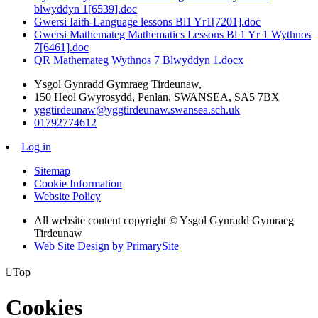
blwyddyn 1[6539].doc
Gwersi Iaith-Language lessons Bl1 Yr1[7201].doc
Gwersi Mathemateg Mathematics Lessons Bl 1 Yr 1 Wythnos
7[6461].doc
QR Mathemateg Wythnos 7 Blwyddyn 1.docx
Ysgol Gynradd Gymraeg Tirdeunaw,
150 Heol Gwyrosydd, Penlan, SWANSEA, SA5 7BX
yggtirdeunaw@yggtirdeunaw.swansea.sch.uk
01792774612
Log in
Sitemap
Cookie Information
Website Policy
All website content copyright © Ysgol Gynradd Gymraeg
Tirdeunaw
Web Site Design by PrimarySite

Top
Cookies