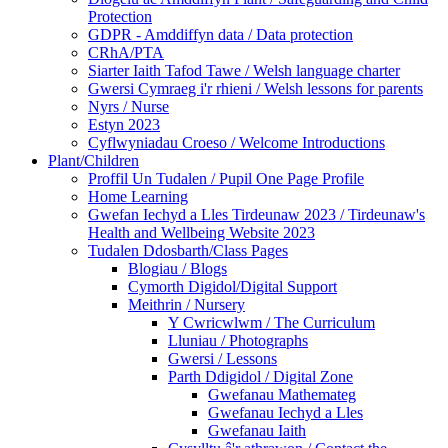
Protection
GDPR - Amddiffyn data / Data protection
CRhA/PTA
Siarter Iaith Tafod Tawe / Welsh language charter
Gwersi Cymraeg i'r rhieni / Welsh lessons for parents
Nyrs / Nurse
Estyn 2023
Cyflwyniadau Croeso / Welcome Introductions
Plant/Children
Proffil Un Tudalen / Pupil One Page Profile
Home Learning
Gwefan Iechyd a Lles Tirdeunaw 2023 / Tirdeunaw's
Health and Wellbeing Website 2023
Tudalen Ddosbarth/Class Pages
Blogiau / Blogs
Cymorth Digidol/Digital Support
Meithrin / Nursery
Y Cwricwlwm / The Curriculum
Lluniau / Photographs
Gwersi / Lessons
Parth Ddigidol / Digital Zone
Gwefanau Mathemateg
Gwefanau Iechyd a Lles
Gwefanau Iaith