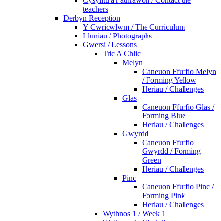
Cysylltu â'r athrawon / Contact the
teachers
Derbyn Reception
Y Cwricwlwm / The Curriculum
Lluniau / Photographs
Gwersi / Lessons
Tric A Chlic
Melyn
Caneuon Ffurfio Melyn
/ Forming Yellow
Heriau / Challenges
Glas
Caneuon Ffurfio Glas /
Forming Blue
Heriau / Challenges
Gwyrdd
Caneuon Ffurfio
Gwyrdd / Forming
Green
Heriau / Challenges
Pinc
Caneuon Ffurfio Pinc /
Forming Pink
Heriau / Challenges
Wythnos 1 / Week 1