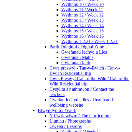
Wythnos 10 / Week 10
Wythnos 11 / Week 11
Wythnos 12 / Week 12
Wythnos 13 / Week 13
Wythnos 14 / Week 14
Wythnos 15 / Week 15
Wythnos 16 / Week 16
Wythnos 1.2.21 / Week 1.2.21
Parth Ddigidol / Digital Zone
Gwefanau Iechyd a Lles
Gwefanau Maths
Gwefanau Iaith
Cwrs preswyl - Tan-y-Bwlch / Tan-y-
Bwlch Residential trip
Cwrs Preswyl Call of the Wild / Call of the
Wild Residential trip
Cysylltu a'r athrawon / Contact the
teachers
Gwefan Iechyd a lles / Health and
wellbeing website
Blwyddyn 6 / Year 6
Y Cwricwlwm / The Curriculum
Lluniau / Photographs
Gwersi / Lessons
Wythnos 1 / Week 1