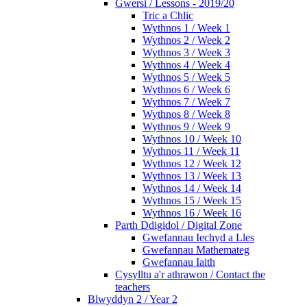
Gwersi / Lessons - 2019/20
Tric a Chlic
Wythnos 1 / Week 1
Wythnos 2 / Week 2
Wythnos 3 / Week 3
Wythnos 4 / Week 4
Wythnos 5 / Week 5
Wythnos 6 / Week 6
Wythnos 7 / Week 7
Wythnos 8 / Week 8
Wythnos 9 / Week 9
Wythnos 10 / Week 10
Wythnos 11 / Week 11
Wythnos 12 / Week 12
Wythnos 13 / Week 13
Wythnos 14 / Week 14
Wythnos 15 / Week 15
Wythnos 16 / Week 16
Parth Ddigidol / Digital Zone
Gwefannau Iechyd a Lles
Gwefannau Mathemateg
Gwefannau Iaith
Cysylltu a'r athrawon / Contact the
teachers
Blwyddyn 2 / Year 2