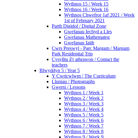
Wythnos 15 / Week 15
Wythnos 16 / Week 16
Wythnos Chwefror 1af 2021 / Week
1st of February 2021
Parth Digidol / Digital Zone
Gwefanau Iechyd a Lles
Gwefanau Mathemateg
Gwefanau Iaith
Cwrs Preswyl - Parc Margam / Margam
Park Residential Trip
Cysylltu â'r athrawon / Contact the
teachers
Blwyddyn 5 / Year 5
Y Cwricwlwm / The Curriculum
Lluniau / Photographs
Gwersi / Lessons
Wythnos 1 / Week 1
Wythnos 2 / Week 2
Wythnos 3 / Week 3
Wythnos 4 / Week 4
Wythnos 5 / Week 5
Wythnos 6 / Week 6
Wythnos 7 / Week 7
Wythnos 8 / Week 8
Wythnos 9 / Week 9