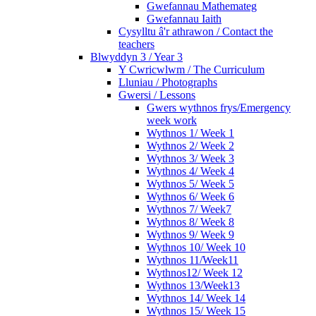
Gwefannau Mathemateg
Gwefannau Iaith
Cysylltu â'r athrawon / Contact the
teachers
Blwyddyn 3 / Year 3
Y Cwricwlwm / The Curriculum
Lluniau / Photographs
Gwersi / Lessons
Gwers wythnos frys/Emergency
week work
Wythnos 1/ Week 1
Wythnos 2/ Week 2
Wythnos 3/ Week 3
Wythnos 4/ Week 4
Wythnos 5/ Week 5
Wythnos 6/ Week 6
Wythnos 7/ Week7
Wythnos 8/ Week 8
Wythnos 9/ Week 9
Wythnos 10/ Week 10
Wythnos 11/Week11
Wythnos12/ Week 12
Wythnos 13/Week13
Wythnos 14/ Week 14
Wythnos 15/ Week 15