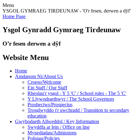
Menu
YSGOL GYMRAEG TIRDEUNAW - 'O'r fesen, derwen a dÿf'
Home Page
Ysgol Gynradd Gymraeg Tirdeunaw
O’r fesen derwen a dŷf
Website Menu
Home
Amdanom Ni/About Us
Croeso/Welcome
Ein Staff / Our Staff
Rheolau'r ysgol - Y 5 'C' / School rules - The 5 'C'
Y Llywodraethwyr / The School Governors
Prosbectws/Prospectus
Trosglwyddo i'r uwchradd / Transition to secondary
education
Gwybodaeth Allweddol / Key Information
Swyddfa ar lein / Office on line
Mynediadau/Admissions
Polisiau/Policies