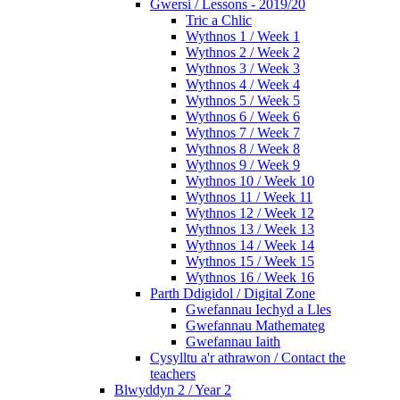
Gwersi / Lessons - 2019/20
Tric a Chlic
Wythnos 1 / Week 1
Wythnos 2 / Week 2
Wythnos 3 / Week 3
Wythnos 4 / Week 4
Wythnos 5 / Week 5
Wythnos 6 / Week 6
Wythnos 7 / Week 7
Wythnos 8 / Week 8
Wythnos 9 / Week 9
Wythnos 10 / Week 10
Wythnos 11 / Week 11
Wythnos 12 / Week 12
Wythnos 13 / Week 13
Wythnos 14 / Week 14
Wythnos 15 / Week 15
Wythnos 16 / Week 16
Parth Ddigidol / Digital Zone
Gwefannau Iechyd a Lles
Gwefannau Mathemateg
Gwefannau Iaith
Cysylltu a'r athrawon / Contact the
teachers
Blwyddyn 2 / Year 2