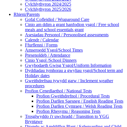
Cylchlythyron 2024/2025
Cylchlythyron 2025/2026
Rhieni/Parents
Gofal Cofleidiol / Wraparound Care
Cinio am ddim a grant hanfodion ysgol / Free school
meals and school essentials grant
Asesiadau Personol / Personolised assessments
Calendr / Calendar
Ffurflenni / Forms
Amseroedd Ysgol/School Times
Presenoldeb / Attendance
Cinio Ysgol /School Dinners
Gwybodaeth Gwisg Ysgol/Uniform Information
Dyddiadau tymhorau a gwyliau ysgol/School term and
Holiday dates
Gweithdrefnau tywydd garw / Inclement weather
procedures
Profion Cenedlaethol / National Tests
Profion Gweithdrefnol / Procedural Tests
Profion Darllen Saesneg / English Reading Tests
Profion Darllen Cymraeg / Welsh Reading Tests
Profion Rhesymu / Reasoning Tests
Trosglwyddo i'r uwchradd / Transition to YGG
Bryntawe
Diogelu ac Amddiffyn Plant / Safeguarding and Child