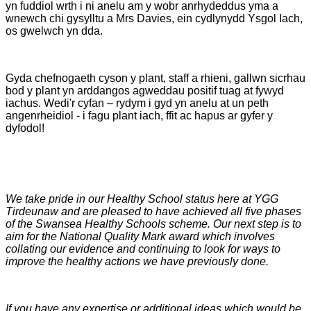
yn fuddiol wrth i ni anelu am y wobr anrhydeddus yma a
wnewch chi gysylltu a Mrs Davies, ein cydlynydd Ysgol Iach,
os gwelwch yn dda.
Gyda chefnogaeth cyson y plant, staff a rhieni, gallwn sicrhau
bod y plant yn arddangos agweddau positif tuag at fywyd
iachus. Wedi'r cyfan – rydym i gyd yn anelu at un peth
angenrheidiol - i fagu plant iach, ffit ac hapus ar gyfer y
dyfodol!
We take pride in our Healthy School status here at YGG
Tirdeunaw and are pleased to have achieved all five phases
of the Swansea Healthy Schools scheme. Our next step is to
aim for the National Quality Mark award which involves
collating our evidence and continuing to look for ways to
improve the healthy actions we have previously done.
If you have any expertise or additional ideas which would be