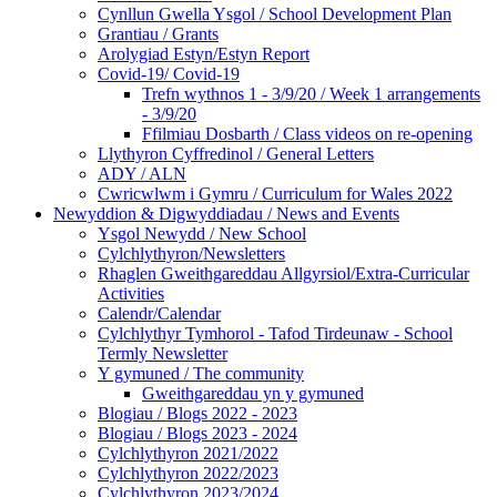
Cynllun Gwella Ysgol / School Development Plan
Grantiau / Grants
Arolygiad Estyn/Estyn Report
Covid-19/ Covid-19
Trefn wythnos 1 - 3/9/20 / Week 1 arrangements
- 3/9/20
Ffilmiau Dosbarth / Class videos on re-opening
Llythyron Cyffredinol / General Letters
ADY / ALN
Cwricwlwm i Gymru / Curriculum for Wales 2022
Newyddion & Digwyddiadau / News and Events
Ysgol Newydd / New School
Cylchlythyron/Newsletters
Rhaglen Gweithgareddau Allgyrsiol/Extra-Curricular
Activities
Calendr/Calendar
Cylchlythyr Tymhorol - Tafod Tirdeunaw - School
Termly Newsletter
Y gymuned / The community
Gweithgareddau yn y gymuned
Blogiau / Blogs 2022 - 2023
Blogiau / Blogs 2023 - 2024
Cylchlythyron 2021/2022
Cylchlythyron 2022/2023
Cylchlythyron 2023/2024