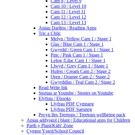
Cam 9 / Level 9
Cam 10 / Level 10
Cam 11 / Level 11
Cam 12 / Level 12
Cam 13 / Level 13
Apiau Darllen / Reading Apps
Tric a Chlic
Melyn / Yellow Cam 1 / Stage 1
Glas / Blue Cam 1 / Stage 1
Gwyrdd / Green Cam 1 / Stage 1
Pinc / Pink Cam 1 / Stage 1
Lelog /Lilac Cam 1 / Stage 1
Llwyd / Grey Cam 1 / Stage 1
Hufen / Cream Cam 2 / Stage 2
Oren / Orange Cam 2 / Stage 2
Gwyrddlas / Teal Cam 2 / Stage 2
Read Write Ink
Storiau ar Youtube / Stories on Youtube
Elyfrau / Ebooks
Llyfrau PDF Cymraeg
Llyfrau PDF Saesneg
Pecyn lles Treetops / Treetops wellbeing pack
Apiau addysgol i blant / Educational apps for Children
Parth y Plant/Kids' Zone
Cyngor Ysgol/School Council