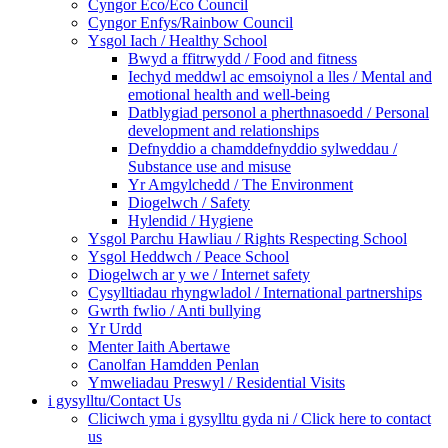
Cyngor Eco/Eco Council
Cyngor Enfys/Rainbow Council
Ysgol Iach / Healthy School
Bwyd a ffitrwydd / Food and fitness
Iechyd meddwl ac emsoiynol a lles / Mental and
emotional health and well-being
Datblygiad personol a pherthnasoedd / Personal
development and relationships
Defnyddio a chamddefnyddio sylweddau /
Substance use and misuse
Yr Amgylchedd / The Environment
Diogelwch / Safety
Hylendid / Hygiene
Ysgol Parchu Hawliau / Rights Respecting School
Ysgol Heddwch / Peace School
Diogelwch ar y we / Internet safety
Cysylltiadau rhyngwladol / International partnerships
Gwrth fwlio / Anti bullying
Yr Urdd
Menter Iaith Abertawe
Canolfan Hamdden Penlan
Ymweliadau Preswyl / Residential Visits
i gysylltu/Contact Us
Cliciwch yma i gysylltu gyda ni / Click here to contact
us