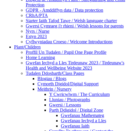
Protection
GDPR - Amddiffyn data / Data protection
CRhA/PTA
Siarter Iaith Tafod Tawe / Welsh language charter
Gwersi Cymraeg i'r rhieni / Welsh lessons for parents
Nyrs / Nurse
Estyn 2023
Cyflwyniadau Croeso / Welcome Introductions
Plant/Children
Proffil Un Tudalen / Pupil One Page Profile
Home Learning
Gwefan Iechyd a Lles Tirdeunaw 2023 / Tirdeunaw's
Health and Wellbeing Website 2023
Tudalen Ddosbarth/Class Pages
Blogiau / Blogs
Cymorth Digidol/Digital Support
Meithrin / Nursery
Y Cwricwlwm / The Curriculum
Lluniau / Photographs
Gwersi / Lessons
Parth Ddigidol / Digital Zone
Gwefanau Mathemateg
Gwefanau Iechyd a Lles
Gwefanau Iaith