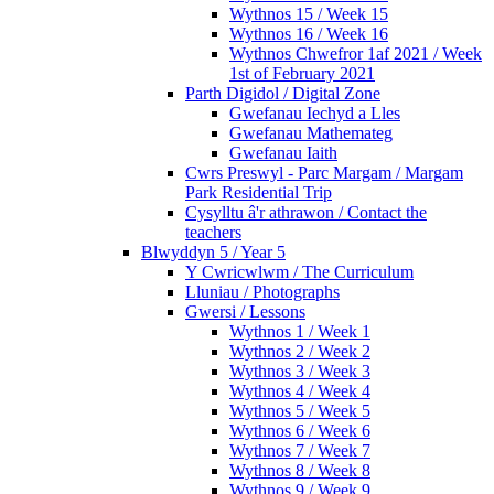
Wythnos 15 / Week 15
Wythnos 16 / Week 16
Wythnos Chwefror 1af 2021 / Week
1st of February 2021
Parth Digidol / Digital Zone
Gwefanau Iechyd a Lles
Gwefanau Mathemateg
Gwefanau Iaith
Cwrs Preswyl - Parc Margam / Margam
Park Residential Trip
Cysylltu â'r athrawon / Contact the
teachers
Blwyddyn 5 / Year 5
Y Cwricwlwm / The Curriculum
Lluniau / Photographs
Gwersi / Lessons
Wythnos 1 / Week 1
Wythnos 2 / Week 2
Wythnos 3 / Week 3
Wythnos 4 / Week 4
Wythnos 5 / Week 5
Wythnos 6 / Week 6
Wythnos 7 / Week 7
Wythnos 8 / Week 8
Wythnos 9 / Week 9