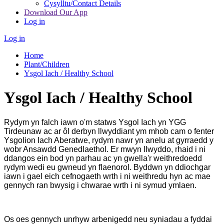
Cysylltu/Contact Details
Download Our App
Log in
Log in
Home
Plant/Children
Ysgol Iach / Healthy School
Ysgol Iach / Healthy School
Rydym yn falch iawn o'm statws Ysgol Iach yn YGG
Tirdeunaw ac ar ôl derbyn llwyddiant ym mhob cam o fenter
Ysgolion Iach Aberatwe, rydym nawr yn anelu at gyrraedd y
wobr Ansawdd Genedlaethol. Er mwyn llwyddo, rhaid i ni
ddangos ein bod yn parhau ac yn gwella'r weithredoedd
rydym wedi eu gwneud yn flaenorol. Byddwn yn ddiochgar
iawn i gael eich cefnogaeth wrth i ni weithredu hyn ac mae
gennych ran bwysig i chwarae wrth i ni symud ymlaen.
Os oes gennych unrhyw arbenigedd neu syniadau a fyddai