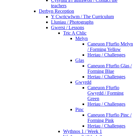
Cysylltu â'r athrawon / Contact the
teachers
Derbyn Reception
Y Cwricwlwm / The Curriculum
Lluniau / Photographs
Gwersi / Lessons
Tric A Chlic
Melyn
Caneuon Ffurfio Melyn
/ Forming Yellow
Heriau / Challenges
Glas
Caneuon Ffurfio Glas /
Forming Blue
Heriau / Challenges
Gwyrdd
Caneuon Ffurfio
Gwyrdd / Forming
Green
Heriau / Challenges
Pinc
Caneuon Ffurfio Pinc /
Forming Pink
Heriau / Challenges
Wythnos 1 / Week 1