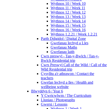
Wythnos 10 / Week 10
Wythnos 11 / Week 11
Wythnos 12 / Week 12
Wythnos 13 / Week 13
Wythnos 14 / Week 14
Wythnos 15 / Week 15
Wythnos 16 / Week 16
Wythnos 1.2.21 / Week 1.2.21
Parth Ddigidol / Digital Zone
Gwefanau Iechyd a Lles
Gwefanau Maths
Gwefanau Iaith
Cwrs preswyl - Tan-y-Bwlch / Tan-y-
Bwlch Residential trip
Cwrs Preswyl Call of the Wild / Call of the
Wild Residential trip
Cysylltu a'r athrawon / Contact the
teachers
Gwefan Iechyd a lles / Health and
wellbeing website
Blwyddyn 6 / Year 6
Y Cwricwlwm / The Curriculum
Lluniau / Photographs
Gwersi / Lessons
Wythnos 1 / Week 1