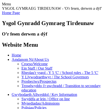
Menu
YSGOL GYMRAEG TIRDEUNAW - 'O'r fesen, derwen a dÿf'
Home Page
Ysgol Gynradd Gymraeg Tirdeunaw
O’r fesen derwen a dŷf
Website Menu
Home
Amdanom Ni/About Us
Croeso/Welcome
Ein Staff / Our Staff
Rheolau'r ysgol - Y 5 'C' / School rules - The 5 'C'
Y Llywodraethwyr / The School Governors
Prosbectws/Prospectus
Trosglwyddo i'r uwchradd / Transition to secondary
education
Gwybodaeth Allweddol / Key Information
Swyddfa ar lein / Office on line
Mynediadau/Admissions
Polisiau/Policies