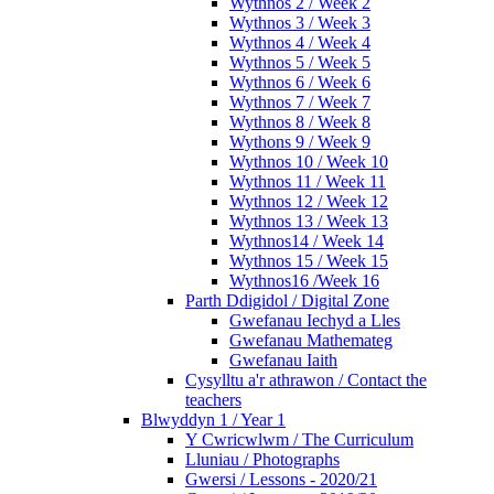
Wythnos 2 / Week 2
Wythnos 3 / Week 3
Wythnos 4 / Week 4
Wythnos 5 / Week 5
Wythnos 6 / Week 6
Wythnos 7 / Week 7
Wythnos 8 / Week 8
Wythons 9 / Week 9
Wythnos 10 / Week 10
Wythnos 11 / Week 11
Wythnos 12 / Week 12
Wythnos 13 / Week 13
Wythnos14 / Week 14
Wythnos 15 / Week 15
Wythnos16 /Week 16
Parth Ddigidol / Digital Zone
Gwefanau Iechyd a Lles
Gwefanau Mathemateg
Gwefanau Iaith
Cysylltu a'r athrawon / Contact the
teachers
Blwyddyn 1 / Year 1
Y Cwricwlwm / The Curriculum
Lluniau / Photographs
Gwersi / Lessons - 2020/21