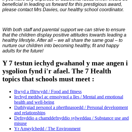
beneficial in leading us forward for this prestigious award,
please contact Mrs Davies, our healthy school coordinator.
With both staff and parental support we can strive to ensure
that the children display positive attitudes towards leading a
healthy lifestyle. After all – we all share the same goal – to
nurture our children into becoming healthy, fit and happy
adults for the future!
Y 7 testun iechyd gwahanol y mae angen i
ysgolion fynd i'r afael. The 7 Health
topics that schools must meet :
Bwyd a ffitrwydd / Food and fitness
Iechyd meddwl ac emsoiynol a lles / Mental and emotional
health and well-being
Datblygiad personol a pherthnasoedd / Personal development
and relationships
Defnyddio a chamddefnyddio sylweddau / Substance use and
misuse
Yr Amgylchedd / The Environment