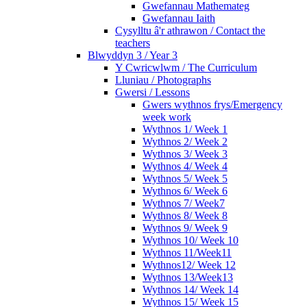
Gwefannau Mathemateg
Gwefannau Iaith
Cysylltu â'r athrawon / Contact the
teachers
Blwyddyn 3 / Year 3
Y Cwricwlwm / The Curriculum
Lluniau / Photographs
Gwersi / Lessons
Gwers wythnos frys/Emergency
week work
Wythnos 1/ Week 1
Wythnos 2/ Week 2
Wythnos 3/ Week 3
Wythnos 4/ Week 4
Wythnos 5/ Week 5
Wythnos 6/ Week 6
Wythnos 7/ Week7
Wythnos 8/ Week 8
Wythnos 9/ Week 9
Wythnos 10/ Week 10
Wythnos 11/Week11
Wythnos12/ Week 12
Wythnos 13/Week13
Wythnos 14/ Week 14
Wythnos 15/ Week 15