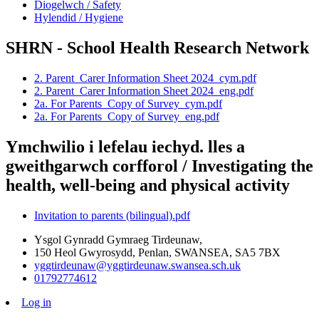
Diogelwch / Safety
Hylendid / Hygiene
SHRN - School Health Research Network
2. Parent_Carer Information Sheet 2024_cym.pdf
2. Parent_Carer Information Sheet 2024_eng.pdf
2a. For Parents_Copy of Survey_cym.pdf
2a. For Parents_Copy of Survey_eng.pdf
Ymchwilio i lefelau iechyd. lles a
gweithgarwch corfforol / Investigating the
health, well-being and physical activity
Invitation to parents (bilingual).pdf
Ysgol Gynradd Gymraeg Tirdeunaw,
150 Heol Gwyrosydd, Penlan, SWANSEA, SA5 7BX
yggtirdeunaw@yggtirdeunaw.swansea.sch.uk
01792774612
Log in